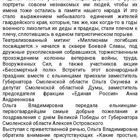
портреты совсем незнакомых им людей, чтобы их
имена тоже остались в памяти нашего народа. И это
стало выражением небывалого единения жителей
гвардейского края, которые, так же, как когда-то в годы
военного лихолетья их деды и прадеды, стали плечом к
плечу, сплотившись в едином патриотическом порыве.
Театрализованный митинг «Миллионам погибших
посвящается…» начался в сквере Боевой Славы, под
дружные рукоплескания собравшихся, торжественным
прохождением колонны ветеранов войны, труда,
Вооружённых Сил, а также участников акции
«Бессмертный полк». Встретить этот всенародный
праздник вместе с ельнинцами приехали заместитель
Губернатора Смоленской области Ольга Окунева и
депутат Смоленской областной Думы, заместитель
председателя фракции «Единая Россия» Анна
Андреенкова.
Ольга Владимировна передала ельнинцам-
первогвардейцам самые добрые пожелания и
поздравления с днём Великой Победы от Губернатора
Смоленской области Алексея Островского.
Выступая с приветственной речью, Ольга Владимировна
обратила внимание присутствующих: «Какие простые,