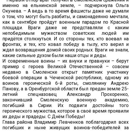
именно на ельнинской земле, – подчеркнула Ольга
Окунева. – А ведь в то время фашисты даже не думали
о том, что могут быть разбиты, и самонадеянно мечтали,
как в сентябре пройдут военным парадом по Красной
площади. Враги даже не представляли с каким
непобедимым мужеством советских людей им
придётся столкнуться. И со стороны тех, кто воевал на
фронтах, и тех, кто ковал победу в тылу, кто верил и
ждал возвращения домой своих родных. Враги не знали,
какие сильные духом были наши отцы и деды.
И современные воины – их внуки и правнуки – берут
пример с героев Великой Отечественной – совсем
недавно в Смоленске открыт памятник участнику
боевой операции в Чеченской республике, одному из
воинов героической 6-й роты, смолянину Андрею
Панову, а в Оренбургской области был предан земле 25-
летний спецназовец Александр Прохоренко,
закончивший Смоленскую военную академию,
погибший в Сирии. Их подвиги достойны того
героического мужества, которое в своё время проявили
их деды и прадеды. С Днём Победы!
Глава района Владимир Левченков поблагодарил всех
погибших и ныне живущих воинов-победителей за