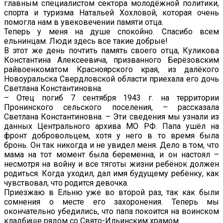
главным специалистом сектора молодёжной политики,
спорта и туризма Натальей Хохловой, которая очень
помогла нам в увековечении памяти отца.
Теперь у меня на душе спокойно. Спасибо всем
ельнинцам. Люди здесь все такие добрые!
В этот же день почтить память своего отца, Куликова
Константина Алексеевича, призванного Берёзовским
райвоенкоматом Красноярского края, из далёкого
Новоуральска Свердловской области приехала его дочь
Светлана Константиновна.
– Отец погиб 7 сентября 1943 г. на территории
Пронинского сельского поселения, – рассказала
Светлана Константиновна. – Эти сведения мы узнали из
данных Центрального архива МО РФ. Папа ушёл на
фронт добровольцем, хотя у него в то время была
бронь. Он так никогда и не увидел меня. Дело в том, что
мама на тот момент была беременна, и он настоял –
несмотря на войну и все тяготы жизни ребёнок должен
родиться. Когда уходил, дал имя будущему ребёнку, как
чувствовал, что родится девочка.
Приезжаю в Ельню уже во второй раз, так как были
сомнения о месте его захоронения. Теперь мы
окончательно убедились, что папа покоится на воинском
кладбище рядом со Свято-Ильинским храмом.