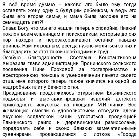
Я всё время думаю – каково это было ему тогда
оставлять жену одну с будущим ребёнком, а ведь это
была его вторая семья, и мама была моложе его на
семнадцать лет?!
Слава Богу, что мы его нашли, теперь я спокойна. Низкий
поклон всем ельнинцам и поисковикам, которые до сих
пор находят и перезахоранивают останки павших
воинов. Нам, их родным, всегда нужно молиться за них и
благодарить за этот такой необходимый труд.
Особую благодарность Светлана Константиновна
выразила главе администрации Пронинского сельского
поселения Нине Ероховой за гостеприимство и
всестороннюю помощь в увековечении памяти своего
отца, имя которого теперь также значится на одной из
надгробных плит у Вечного огня.
Празднование продолжилось открытием Ельнинского
подворья и выставки-продажи изделий детского
прикладного искусства на площади М.И.Глинки. Все
желающие смогли с удовольствием отведать здесь
вкусной солдатской каши, угоститься продукцией
Ельнинского райпо и деревенскими разносолами,
порадовать себя и своих близких замечательными
сувенирами, продающимися с лотков «Города