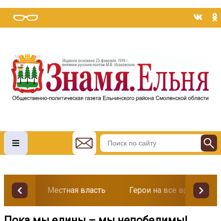
Местная власть
Герои на все времена
Пока мы едины – мы непобедимы!