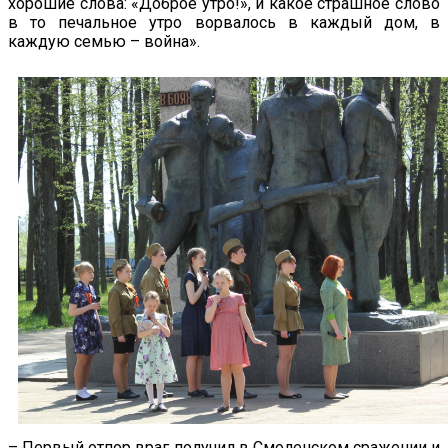
хорошие слова: «Доброе утро!», и какое страшное слово
в то печальное утро ворвалось в каждый дом, в
каждую семью – война».
– Первый отпор враг получил в Смоленском сражении и