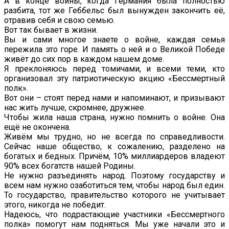
А в конце войны, когда Германия была полностью
разбита, тот же Геббельс был вынужден закончить её,
отравив себя и свою семью.
Вот так бывает в жизни.
Вы и сами многое знаете о войне, каждая семья
пережила это горе. И память о ней и о Великой Победе
живёт до сих пор в каждом нашем доме.
Я преклоняюсь перед томичами, и всеми теми, кто
организовал эту патриотическую акцию «Бессмертный
полк».
Вот они – стоят перед нами и напоминают, и призывают
нас жить лучше, скромнее, дружнее.
Чтобы жила наша страна, нужно помнить о войне. Она
ещё не окончена.
Живём мы трудно, но не всегда по справедливости.
Сейчас наше общество, к сожалению, разделено на
богатых и бедных. Причём, 10% миллиардеров владеют
90% всех богатств нашей Родины.
Не нужно разъединять народ. Поэтому государству и
всем нам нужно озаботиться тем, чтобы народ был един.
То государство, правительство которого не учитывает
этого, никогда не победит.
Надеюсь, что подрастающие участники «Бессмертного
полка» помогут нам подняться. Мы уже начали это и