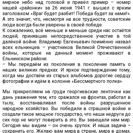
мирное небо над головой и привёл пример – номер
нашей «районки» за 26 июня 1941 г. вышел с ярким
заголовком «Враг будет разбит! Победа будет за нами!».
А это значит, что, несмотря на все трудности, советские
люди всегда были уверены в своей победе.
К сожалению, всё меньше и меньше среди нас остаётся
людей, принявших непосредственное участие в той
далёкой войне. Владимир Евгеньевич поимённо назвал
всех ельнинцев – участников Великой Отечественной
войны, которые на данный момент проживают в
Ельнинском районе.
– Мы передаём из поколения в поколение память о
наших великих предках. И яркое подтверждение тому,
когда мы достаём из старых альбомов дорогие сердцу
фотографии и идём в колонне «Бессмертного полка».
Мы прикрепляем на груди георгиевские ленточки как
дань уважения тем, кто сражался на фронтах, работал в
тылу, восстанавливал после войны разрушенное
народное хозяйство. Вы победили в страшной войне и
создали такое мощное государство, что наши недруги до
сих пор не могут поверить в это. Вы завещали нам мир.
Сегодня мы видим – он очень хрупок. И наша задача –
сохранить его. Желаю вам мира в стране, мира в домах,