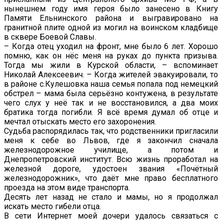
нынешнем году имя героя было занесено в Книгу
Памяти Ельнинского района и выгравировано на
гранитной плите одной из могил на воинском кладбище
в сквере Боевой Славы.
– Когда отец уходил на фронт, мне было 6 лет. Хорошо
помню, как он нёс меня на руках до пункта призыва.
Тогда мы жили в Курской области, – вспоминает
Николай Алексеевич. – Когда жителей эвакуировали, то
в районе с.Кулешовка наша семья попала под немецкий
обстрел – мама была серьёзно контужена, в результате
чего слух у неё так и не восстановился, а два моих
братика тогда погибли. Я всё время думал об отце и
мечтал отыскать место его захоронения.
Судьба распорядилась так, что родственники пригласили
меня к себе во Львов, где я закончил сначала
железнодорожное училище, а потом и
Днепропетровский институт. Всю жизнь проработал на
железной дороге, удостоен звания «Почётный
железнодорожник», что даёт мне право бесплатного
проезда на этом виде транспорта.
Десять лет назад не стало и мамы, но я продолжал
искать место гибели отца.
В сети Интернет моей дочери удалось связаться с