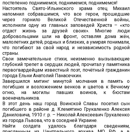
постепенно поднимемся, поднимемся, поднимемся!
Настоятель Свято-Ильинского храма отец Михаил
напомнил собравшимся, что все герои, прошедшие
через горнило Великой Отечественной войны,
исполнили одну из главных заповедей Христа – «кто
отдаст жизнь за друзей своих». Многие люди
добровольцами шли на фронт, оставляя дома жён,
малолетних детей, родных и близких, а умирая понимали,
что погибают за свой народ и независимость родной
страны.
Свои замечательные стихи, неизменно вызывающие
глубокий трепет в сердцах людей, прочитал у памятника
первогвардейцам известный поэт, почётный гражданин
города Ельни Анатолий Панасечкин.
Завершился митинг минутой молчания в память о
погибших и возложением венков и цветов к Вечному
огню, на могилы павших воинов, к бюстам
военачальников.
В этот день наш город Воинской Славы посетил сын
погибшего в районе д. Клемятино Грукаленко Алексея
Даниловича, 1910 г. р. – Николай Алексеевич Грукаленко
из города Львова, что в соседней Украине.
Найти солдата удалось благодаря сведениям,
присланным из Центрального архива МО РФ, а в