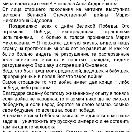
мира в каждой семье! – сказала Анна Андреенкова
От лица старшего поколения на митинге выступила
ветеран Великой Отечественной войны Мария
Николаевна Сидорова.
– Поздравляю всех с днём Великой Победы. Это
огромная Победа, выстраданная страшными
испытаниями, – с болью в голосе произнесла Мария
Николаевна. – Я прожила долгую жизнь, видела нашу
страну на протяжении многих лет её развития. И как же
было больно видеть те разрушения, те растерзанные
тела советских воинов и простых граждан, видеть
разрушенную Варшаву и сгоревший Смоленск…
Ведь это был труд моих родителей, дедушек и бабушек,
превращённый в пепел. Вот что такое война!
Самое страшное то, что война имеет два конца – либо
победа, либо разгром.
Благодаря своему богатому жизненному опыту я поняла:
если война не народная, то и армия никогда не сможет
победить, а если народ борется за свою землю, семью,
своё будущее, то всегда выходит победа.
В начале войны Геббельс заявлял – единственная наша
задача – уничтожить эту русскую империю и не оставить
там ни одного человека.