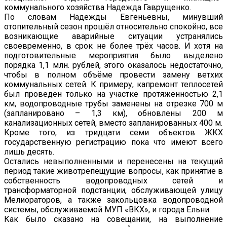
коммунального хозяйства Надежда Гаврущенко.
По словам Надежды Евгеньевны, минувший
отопительный сезон прошёл относительно спокойно, все
возникающие аварийные ситуации устранялись
своевременно, в срок не более трёх часов. И хотя на
подготовительные мероприятия было выделено
порядка 1,1 млн. рублей, этого оказалось недостаточно,
чтобы в полном объёме провести замену ветхих
коммунальных сетей. К примеру, капремонт теплосетей
был проведён только на участке протяжённостью 2,1
км, водопроводные трубы заменены на отрезке 700 м
(запланировано – 1,3 км), обновлены 200 м
канализационных сетей, вместо запланированных 400 м.
Кроме того, из тридцати семи объектов ЖКХ
государственную регистрацию пока что имеют всего
лишь десять.
Остались невыполненными и перенесены на текущий
период такие животрепещущие вопросы, как принятие в
собственность водопроводных сетей и
трансформаторной подстанции, обслуживающей улицу
Мелиораторов, а также закольцовка водопроводной
системы, обслуживаемой МУП «ВКХ», и города Ельни.
Как было сказано на совещании, на выполнение