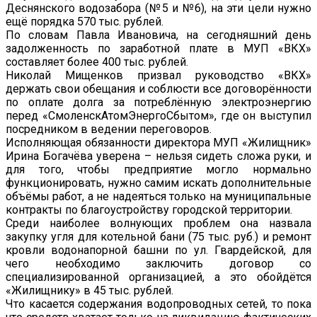
Деснянского водозабора (№5 и №6), на эти цели нужно
ещё порядка 570 тыс. рублей.
По словам Павла Ивановича, на сегодняшний день
задолженность по заработной плате в МУП «ВКХ»
составляет более 400 тыс. рублей.
Николай Мищенков призвал руководство «ВКХ»
держать свои обещания и соблюсти все договорённости
по оплате долга за потреблённую электроэнергию
перед «СмоленскАтомЭнергоСбытом», где он выступил
посредником в ведении переговоров.
Исполняющая обязанности директора МУП «Жилищник»
Ирина Богачёва уверена – нельзя сидеть сложа руки, и
для того, чтобы предприятие могло нормально
функционировать, нужно самим искать дополнительные
объёмы работ, а не надеяться только на муниципальные
контракты по благоустройству городской территории.
Среди наиболее волнующих проблем она назвала
закупку угля для котельной бани (75 тыс. руб.) и ремонт
кровли водонапорной башни по ул. Гвардейской, для
чего необходимо заключить договор со
специализированной организацией, а это обойдётся
«Жилищнику» в 45 тыс. рублей.
Что касается содержания водопроводных сетей, то пока