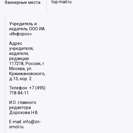
top.mail.ru
баннерные места
Учредитель и
издатель ООО ИА
«Инфорос».
Адрес
учредителя,
издателя,
редакции:
117218, Россия, г.
Москва, ул.
Кржижановского,
д.13, кор. 2
Телефон: +7 (495)
718-84-11
И.О. главного
редактора
Дорохова Н.В.
E-mail: info@zn-
smol.ru