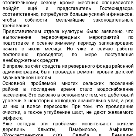
отопительному сезону кроме местных специалистов
войдёт ещё и представитель Гостехнадзора,
соответственно, потребуется больше усилий и финансов,
чтобы соблюсти мельчайшие законодательные
требования.
Представителем отдела культуры было заявлено, что
выполнение первоочередных мероприятий по
подготовке к осенне-зимнему периоду запланировано
начать с июля месяца. Но уже и сейчас работы
постепенно проводятся, по мере поступления
внебюджетных средств.
В апреле, за счёт средств из резервного фонда районной
администрации, был проведён ремонт кровли детской
музыкальной школы.
Основной проблемой многих сельских поселений
района в последнее время стало водоснабжение
населения. Это связано в основном с тем, что дебетовый
уровень в некоторых колодцах значительно упал, а ряд
из них и вовсе пересохли. При том, что проведение
очистки, а также углубление шахт, не дают желаемого
эффекта.
Уже сегодня эти проблемы испытывают жители
деревень Хлысты, Памфилово, Амфилаты
(Рождественское с/п), Селиба и Демщино