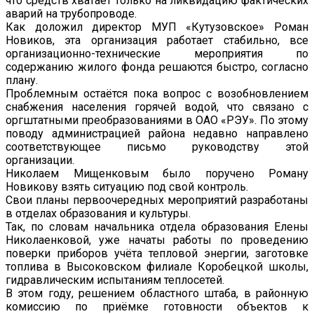
что средств хватает только на ликвидацию фактических
аварий на трубопроводе.
Как доложил директор МУП «Кутузовское» Роман
Новиков, эта организация работает стабильно, все
организационно-технические мероприятия по
содержанию жилого фонда решаются быстро, согласно
плану.
Проблемным остаётся пока вопрос с возобновлением
снабжения населения горячей водой, что связано с
оргштатными преобразованиями в ОАО «РЭУ». По этому
поводу администрацией района недавно направлено
соответствующее письмо руководству этой
организации.
Николаем Мищенковым было поручено Роману
Новикову взять ситуацию под свой контроль.
Свои планы первоочередных мероприятий разработаны
в отделах образования и культуры.
Так, по словам начальника отдела образования Елены
Николаенковой, уже начаты работы по проведению
поверки приборов учёта тепловой энергии, заготовке
топлива в Высоковском филиале Коробецкой школы,
гидравлическим испытаниям теплосетей.
В этом году, решением областного штаба, в районную
комиссию по приёмке готовности объектов к