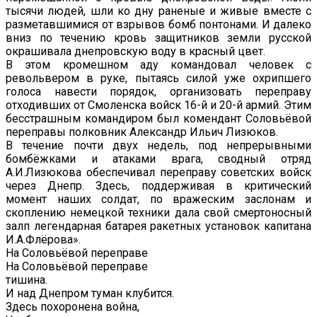
тысячи людей, шли ко дну раненые и живые вместе с
разметавшимися от взрывов бомб понтонами. И далеко
вниз по течению кровь защитников земли русской
окрашивала днепровскую воду в красный цвет.
В этом кромешном аду командовал человек с
револьвером в руке, пытаясь силой уже охрипшего
голоса навести порядок, организовать переправу
отходивших от Смоленска войск 16-й и 20-й армий. Этим
бесстрашным командиром был комендант Соловьёвой
переправы полковник Александр Ильич Лизюков.
В течение почти двух недель, под непрерывными
бомбёжками и атаками врага, сводный отряд
А.И.Лизюкова обеспечивал переправу советских войск
через Днепр. Здесь, поддерживая в критический
момент наших солдат, по вражеским заслонам и
скоплению немецкой техники дала свой смертоносный
залп легендарная батарея ракетных установок капитана
И.А.Флёрова».
На Соловьёвой переправе
На Соловьёвой переправе
тишина.
И над Днепром туман клубится.
Здесь похоронена война,