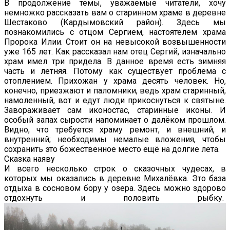
В продолжение темы, уважаемые читатели, хочу
немножко рассказать вам о старинном храме в деревне
Шестаково (Кардымовский район). Здесь мы
познакомились с отцом Сергием, настоятелем храма
Пророка Илии. Стоит он на невысокой возвышенности
уже 165 лет. Как рассказал нам отец Сергий, изначально
храм имел три придела. В данное время есть зимняя
часть и летняя. Потому как существует проблема с
отоплением. Прихожан у храма десять человек. Но,
конечно, приезжают и паломники, ведь храм старинный,
намоленный, вот и едут люди прикоснуться к святыне.
Завораживает сам иконостас, старинные иконы. И
особый запах сырости напоминает о далёком прошлом.
Видно, что требуется храму ремонт, и внешний, и
внутренний; необходимы немалые вложения, чтобы
сохранить это божественное место ещё на долгие лета.
Сказка наяву
И всего несколько строк о сказочных чудесах, в
которых мы оказались в деревне Михалёвка. Это база
отдыха в сосновом бору у озера. Здесь можно здорово
отдохнуть и половить рыбку.