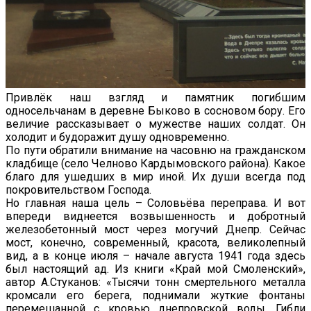
Привлёк наш взгляд и памятник погибшим
односельчанам в деревне Быково в сосновом бору. Его
величие рассказывает о мужестве наших солдат. Он
холодит и будоражит душу одновременно.
По пути обратили внимание на часовню на гражданском
кладбище (село Челново Кардымовского района). Какое
благо для ушедших в мир иной. Их души всегда под
покровительством Господа.
Но главная наша цель – Соловьёва переправа. И вот
впереди виднеется возвышенность и добротный
железобетонный мост через могучий Днепр. Сейчас
мост, конечно, современный, красота, великолепный
вид, а в конце июля – начале августа 1941 года здесь
был настоящий ад. Из книги «Край мой Смоленский»,
автор А.Стуканов: «Тысячи тонн смертельного металла
кромсали его берега, поднимали жуткие фонтаны
перемешанной с кровью днепровской воды. Гибли