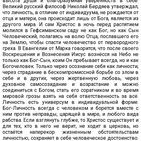
высота души и благоразумная уверенность в себе.
Великий русский философ Николай Бердяев утверждал,
что личность, в отличие от индивидуума, не рождается от
отца и матери, она происходит лишь от Бога, является из
другого мира. И сам Христос в ночь перед распятием
молился в Гефсиманском саду не как Бог, но как Сын
Человеческий, полагаясь на волю Отца, пославшего его
на Землю, чтобы спасти человечество от первородного
греха. В Евангелии от Марка говорится, что после своего
Воскрешения и Вознесения Иисус вознёсся на Небо не
только как Бог-Сын, коим Он пребывает всегда, но и как
Богочеловек. Только через осознание себя как личности,
через страдание в бескомпромиссной борьбе со злом в
себе и в других, через жертвенную любовь, через
духовное самосозидание и возрастание и можно
соединиться с Богом, стать его соратником и во время
мировой грозы взять на себя ответственность за всё.
Личность есть универсум в индивидуальной форме.
Бог-Личность всегда с человеком и борется вместе с
ним против неправды, царящей в мире, и любого вида
рабства. Если взглянуть глубже, то Христос существует и
для тех, кто в него не верит, не ходит в церковь, но
остаётся наперекор жизненным обстоятельствам
личностью, сохраняет в себе человеческое достоинство.