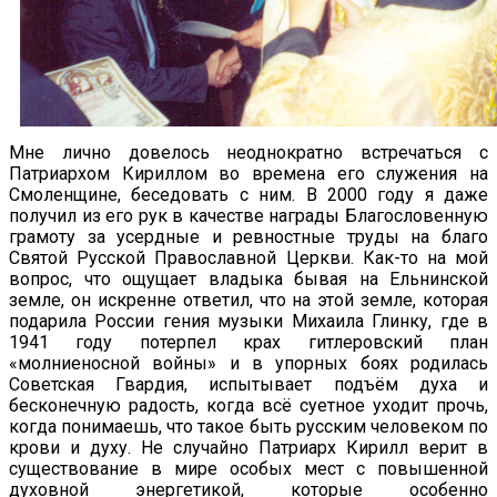
Мне лично довелось неоднократно встречаться с
Патриархом Кириллом во времена его служения на
Смоленщине, беседовать с ним. В 2000 году я даже
получил из его рук в качестве награды Благословенную
грамоту за усердные и ревностные труды на благо
Святой Русской Православной Церкви. Как-то на мой
вопрос, что ощущает владыка бывая на Ельнинской
земле, он искренне ответил, что на этой земле, которая
подарила России гения музыки Михаила Глинку, где в
1941 году потерпел крах гитлеровский план
«молниеносной войны» и в упорных боях родилась
Советская Гвардия, испытывает подъём духа и
бесконечную радость, когда всё суетное уходит прочь,
когда понимаешь, что такое быть русским человеком по
крови и духу. Не случайно Патриарх Кирилл верит в
существование в мире особых мест с повышенной
духовной энергетикой, которые особенно