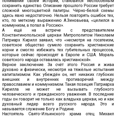
понимании своей истории, становится неспособным
сохранить единство. Описание прошлого России требует
сложной многоцветной палитры. Чёрно-белой схемы
здесь явно недостаточно. Нельзя повторять ошибок тех,
кто, по меткому выражению А.Зиновьева, «целился в
коммунизм, а попал в Россию».
А ещё на встрече с представителем
Константинопольской церкви Митрополитом Николаем
Патриарх Кирилл заявил, что «несмотря на госатеизм,
советское общество сумело сохранить христианские
корни и смогло избежать тех губительных процессов,
которые сейчас происходят в Европе и США. Мораль
советского народа оставалась христианской».
Верное заключение. За счёт этого Россия и жива
духовно и физически, несмотря на тяжёлые испытания
капитализмом. Как убеждён он, нет никаких глубоких
внешних и внутренних противоречий между
православием и коммунизмом. Такая позиция Патриарха
Кирилла не может не вызывать глубокого
человеческого и гражданского уважения. В последние
годы он говорит не только как владыка церкви, но и как
духовный лидер всего русского народа. Это и
называется служение Богу и Родине.
Настоятель Свято-Ильинского храма отец Михаил