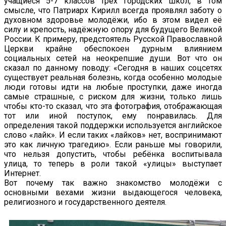
учащиеся 5-7 классов трёх городских школ, в том
смысле, что Патриарх Кирилл всегда проявлял заботу о
духовном здоровье молодёжи, ибо в этом видел её
силу и крепость, надёжную опору для будущего Великой
России. К примеру, предстоятель Русской Православной
Церкви крайне обеспокоен дурным влиянием
социальных сетей на неокрепшие души. Вот что он
сказал по данному поводу: «Сегодня в наших соцсетях
существует реальная болезнь, когда особенно молодые
люди готовы идти на любые проступки, даже иногда
самые страшные, с риском для жизни, только лишь
чтобы кто-то сказал, что эта фотография, отображающая
тот или иной поступок, ему понравилась. Для
определения такой поддержки используется английское
слово «лайк». И если таких «лайков» нет, воспринимают
это как личную трагедию». Если раньше мы говорили,
что нельзя допустить, чтобы ребёнка воспитывала
улица, то теперь в роли такой «улицы» выступает
Интернет.
Вот почему так важно знакомство молодёжи с
основными вехами жизни выдающегося человека,
религиозного и государственного деятеля.