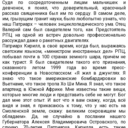
Судя по сосредоточенным лицам мальчишек и
девчонок, я понял, что доверительный, красочный
рассказ священника был им по сердцу. В самом деле,
им, грызущим гранит науки, было любопытно узнать, что
наш Патриарх – человек энциклопедического ума. Отец
Валерий сам был свидетелем того, как Предстоятель
РПЦ на одной из встреч довольно профессионально
рассуждал даже о ракетных двигателях.
Патриарх Кирилл, в своё время, когда был, выражаясь
светским языком, «министром иностранных дел» РПЦ,
побывал почти в 100 странах земного шара, причём не
как турист. Я был свидетелем такого его признания,
сказанного летом 1999 года во время пресс-
конференции в Новоспасском: «Я жил в джунглях. Я
знаю что такое американские бомбардировки во
Вьетнаме, что такое тропа Хо Ши Мина. Я знал, что такое
апартеид в Южной Африке. Мне известны такие вещи,
которые многие люди и представить себе не могут. Бог
дал мне этот опыт. И вот что я вам скажу, когда, всё
видя и зная, я прикасаюсь к тому, что у нас есть на
Смоленской земле, скажу: великим сокровищем мы
обладаем». Да, не случайно в послании нашего
Губернатора Алексея Владимировича Островского, по
случаю 70-летия Патриарха Кирилла, есть такие