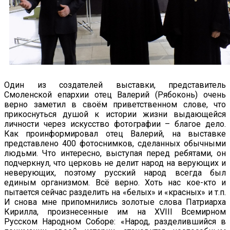
Один из создателей выставки, представитель
Смоленской епархии отец Валерий (Рябоконь) очень
верно заметил в своём приветственном слове, что
прикоснуться душой к истории жизни выдающейся
личности через искусство фотографии – благое дело.
Как проинформировал отец Валерий, на выставке
представлено 400 фотоснимков, сделанных обычными
людьми. Что интересно, выступая перед ребятами, он
подчеркнул, что церковь не делит народ на верующих и
неверующих, поэтому русский народ всегда был
единым организмом. Всё верно. Хоть нас кое-кто и
пытается сейчас разделить на «белых» и «красных» и т.п.
И снова мне припомнились золотые слова Патриарха
Кирилла, произнесенные им на XVIII Всемирном
Русском Народном Соборе: «Народ, разделившийся в