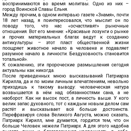
воспринимаются во время молитвы. Одно из них –
город Воинской Славы Ельня.
Между прочим, в одном интервью газете «Знамя», почти
18 лет назад, я поинтересовался, что мыслит он по
поводу того, что нас «осчастливят» рыночные
отношения. Вот его мнение: «Красивые лозунги о рынке
и прочих материальных благах ведут к созданию
антикультуры – этот пласт общественной жизни
поощряет животное начало в человеке и подавляет
разумное начало в личности. Бездуховность становится
тотальной».
К сожалению, эти пророческие размышления сегодня
актуальны как никогда.
После приведенных мною высказываний Патриарха
Кирилла, да и по моим личным впечатлениям, невольно
приходишь к такому выводу: человеческая натура
возвышается в нём над обязанностями сана, а не
наоборот. Как ни высок пост, а личность выше. У кого
велик запас духовного, тот с каждым новым делом сам
растёт и высказывает всё больше достоинств.
Перефразируя слова Великого Августа, можно сказать,
Патриарх Кирилл, мне думается, гордится тем, что он
больше Человек нежели Патриарх. А для этого надобна