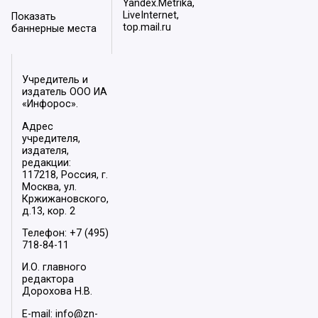
Yandex.Metrika,
LiveInternet,
Показать
top.mail.ru
баннерные места
Учредитель и
издатель ООО ИА
«Инфорос».
Адрес
учредителя,
издателя,
редакции:
117218, Россия, г.
Москва, ул.
Кржижановского,
д.13, кор. 2
Телефон: +7 (495)
718-84-11
И.О. главного
редактора
Дорохова Н.В.
E-mail: info@zn-