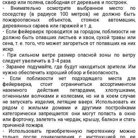
сквер или поляна, свободная от деревьев и построек.
- Внимательно осмотрите выбранное место: по
соседству (в радиусе 100 метров) не должно быть
пожароопасных объектов, стоянок автомашин,
деревянных сараев или гаражей и т. д.
- Если фейерверк проводится за городом, поблизости не
должно быть опавших листьев и хвои, сухой травы или
сена, т. е. того, что может загореться от попавших на них
искр.
- При сильном ветре размер опасной зоны по ветру
следует увеличить в 3-4 раза.
- Заранее подумайте, где будут находиться зрители. Им
нужно обеспечить хороший обзор и безопасность.
- Если поблизости нет подходящего места для
фейерверка, стоит ограничиться ассортиментом
наземного действия: петардами, хлопушками,
огненными волчками и колесами, но ни в коем случае
не запускать изделия, летящие вверх. Использовать их
рядом с жилыми домами и другими постройками
категорически запрещается: они могут попасть в окно
или форточку, залететь на чердак, крышу, балкон и стать
причиной пожара.
- Использовать приобретенную пиротехнику можно
только после ознакомления с инструкцией по ее