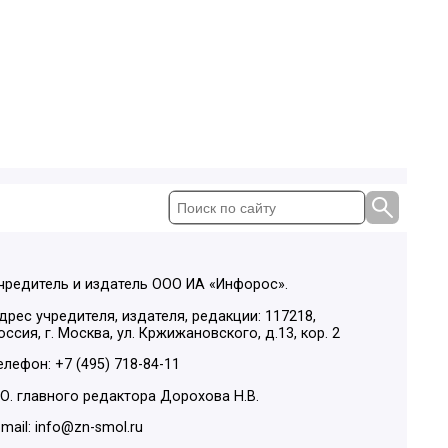
чредитель и издатель ООО ИА «Инфорос».
дрес учредителя, издателя, редакции: 117218,
оссия, г. Москва, ул. Кржижановского, д.13, кор. 2
елефон: +7 (495) 718-84-11
.О. главного редактора Дорохова Н.В.
-mail: info@zn-smol.ru