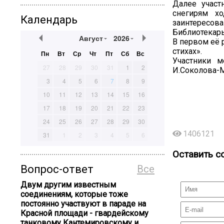
Далее участ
снегирям х
Календарь
заинтересова
Библиотекарь
Август
2026
В первом её 
стихах».
Пн
Вт
Ср
Чт
Пт
Сб
Вс
Участники м
27
28
29
30
31
1
2
И.Соколова-М
3
4
5
6
7
8
9
10
11
12
13
14
15
16
17
18
19
20
21
22
23
24
25
26
27
28
29
30
1406121
31
1
2
3
4
5
6
Оставить с
Вопрос-ответ
Все
Двум другим известным
соединениям, которые тоже
постоянно участвуют в параде на
Красной площади - гвардейскому
танковому Кантемировскому и