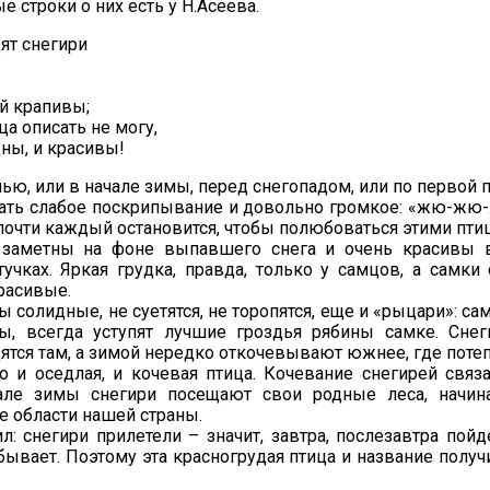
 строки о них есть у Н.Асеева.
дят снегири
й крапивы;
ца описать не могу,
дны, и красивы!
ью, или в начале зимы, перед снегопадом, или по первой
ать слабое поскрипывание и довольно громкое: «жю-жю-
 почти каждый остановится, чтобы полюбоваться этими пти
заметны на фоне выпавшего снега и очень красивы в
учках. Яркая грудка, правда, только у самцов, а самки 
расивые.
ы солидные, не суетятся, не торопятся, еще и «рыцари»: са
ы, всегда уступят лучшие гроздья рябины самке. Сне
дятся там, а зимой нередко откочевывают южнее, где потеп
о и оседлая, и кочевая птица. Кочевание снегирей связ
але зимы снегири посещают свои родные леса, начина
се области нашей страны.
л: снегири прилетели – значит, завтра, послезавтра пойд
 бывает. Поэтому эта красногрудая птица и название полу