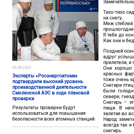
Замечательные
Тихо-тихо си
на снегу,
Меж стеблей
прошлогодне
Я тебе до кон
Как они и бе
Поздней осен
вдруг услыш
прилетели, и
05.08.2026
Они хорошо 
красных фарт
Эксперты «Росэнергоатома»
тоже очень к
подтвердили высокий уровень
Снегири птиц
производственной деятельности
были голодн
Смоленской АЭС в ходе плановой
севере, гнез
проверки
Снегирь – эт
Результаты проверки будут
пищи. В нач
использоваться для повышения
залетая во в
безопасности всех атомных станций.
Народ замети
всегда так и
снегирь.