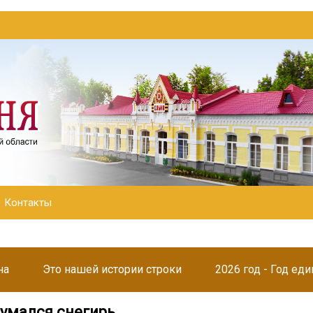
Контакты
на
Это нашей истории строки
2026 год - Год ед
думался снегирь