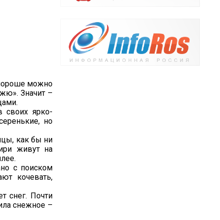
 пороше можно
жю». Значит –
цами.
 своих ярко-
серенькие, но
мцы, как бы ни
гири живут на
лее.
ано с поиском
ют кочевать,
ет снег. Почти
чила снежное –