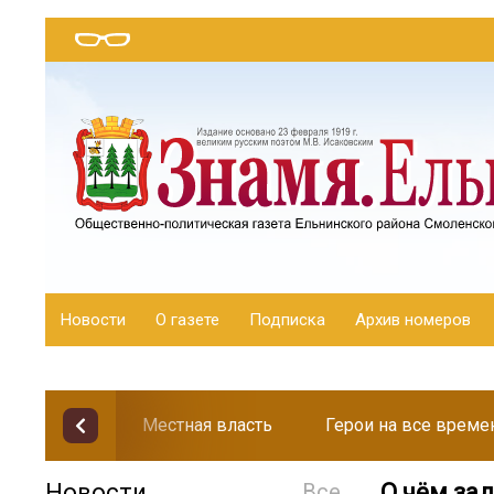
Новости
О газете
Подписка
Архив номеров
Местная власть
Герои на все време
Новости
Все
О чём за