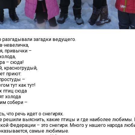
о разгадывали загадки ведущего.
ка-невеличка,
ья, привычки –
холода,
ра – сюда!
, красногрудый,
ет приют:
 простуды –
ом тут как тут!
х птиц сюда
ят холода
им собери –
ь, что речь идет о снегирях.
е решили выяснить, какие птицы и где наиболее любимы. 
ской Федерации – это снегири. Много у нашего народа люб
 оказывается, самые любимые.