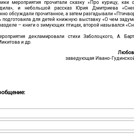
ники мероприятия прочитали сказку «Про курицу, как 
одила», и небольшой рассказ Юрия Дмитриева «Снег
нно обсуждали прочитанное, а затем разгадывали «Птичво
 подготовила для детей книжную выставку «О чем задума
разделе – книги о зимующих птицах, второй назывался «С
ероприятия декламировали стихи Заболоцкого, А. Барт
икитова и др.
Любовь
заведующая Ивано-Гудинской
ообщение: