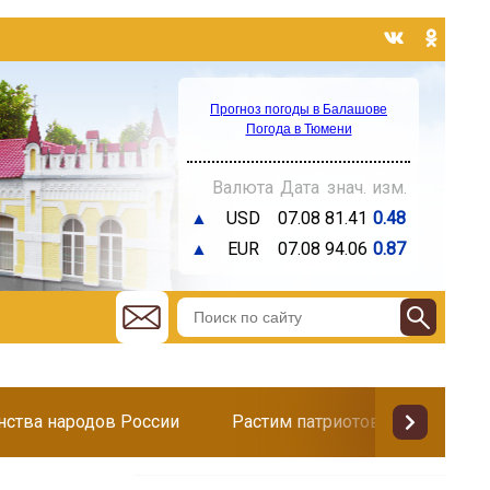
Прогноз погоды в Балашове
Погода в Тюмени
Валюта
Дата
знач.
изм.
▲
USD
07.08
81.41
0.48
▲
EUR
07.08
94.06
0.87
инства народов России
Растим патриотов
Поздр