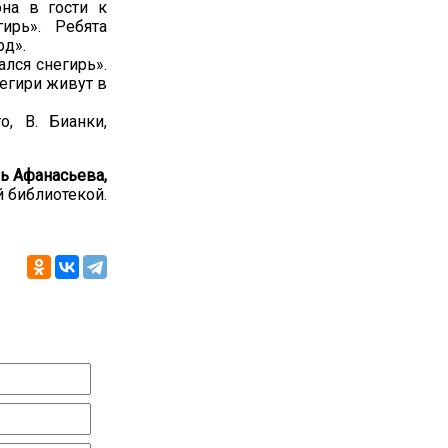
она в гости к
ирь». Ребята
рд».
лся снегирь».
негири живут в
о, В. Бианки,
 Афанасьева,
 библиотекой.