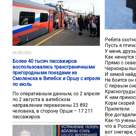
Ребята охотн
Пусть я птич
У меня, друз
06.08.2026
Как начнутся 
Более 40 тысяч пассажиров
Прямо с севе
воспользовались трансграничными
Чернокрылый
пригородными поездами из
И зимой найд
Смоленска в Витебск и Оршу с апреля
Не боится он
по июль
С первым снег
Красногруды
По оперативным данным, со 2 апреля
К нам принос
по 2 августа в витебском
Корм скорей 
направлении перевезены 23 892
Прилетели …
человека, в сторону Орши – 17 211
Все догадалис
пассажиров.
Как-то учены
что в Россий
вот снегири,