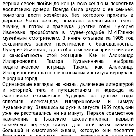
верной своей любви до конца, всю себя она посвятила
воспитанию дочери. Всегда была рядом с ее семьёй,
помогала вести хозяйство, без которого прожить в
деревне было нельзя, помогала воспитывать свою
внучку, а потом и правнука. Долгие годы Лукерья
Ивановна проработала в Музее-усадьбе М.И.Глинки
музейным смотрителем. В книге отзывов за 1985 год
сохранились записи посетителей с благодарностью
Лукерье Ивановне, где особо отмечается приветливость
и самобытность этой женщины. Как и Александр
Илларионович, Тамара Кузьминична выбрала
педагогическое поприще. Также, как Александр
Илларионович, она после окончания института вернулась
в родной город.
Одинаковые взгляды на жизнь, увлечение литературой
и историей, тяга к путешествиям и надежда на
счастливое совместное будущее на долгие годы
сплотили Александра Илларионовича и Тамару
Кузьминичну. Взявшись за руки в августе 1959 года, они
уже не расставались ни на минуту. Первое совместное
назначение в Гжатскую школу-интернат, первый
семейный переезд станут для этой пары началом
большой и счастливой жизни, которую они посвятят