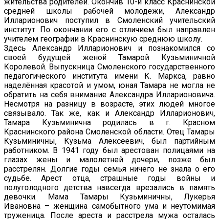
жительства родителей. Окончив 10-й класс Краснинской
средней школы рабочей молодежи, Александр
Илларионович поступил в Смоленский учительский
институт. По окончании его с отличием был направлен
учителем географии в Краснинскую среднюю школу.
Здесь Александр Илларионович и познакомился со
своей будущей женой Тамарой Кузьминичной
Королевой. Выпускница Смоленского государственного
педагогического института имени К. Маркса, равно
наделённая красотой и умом, юная Тамара не могла не
обратить на себя внимание Александра Илларионовича.
Несмотря на разницу в возрасте, этих людей многое
связывало. Так же, как и Александр Илларионович,
Тамара Кузьминична родилась в г. Красном
Краснинского района Смоленской области. Отец Тамары
Кузьминичны, Кузьма Алексеевич, был партийным
работником. В 1941 году был арестован полицаями на
глазах жены и малолетней дочери, позже был
расстрелян. Долгие годы семья ничего не знала о его
судьбе. Арест отца, страшные годы войны и
полуголодного детства навсегда врезались в память
девочки. Мама Тамары Кузьминичны, Лукерья
Ивановна – женщина самобытного ума и неутомимая
труженица. После ареста и расстрела мужа осталась