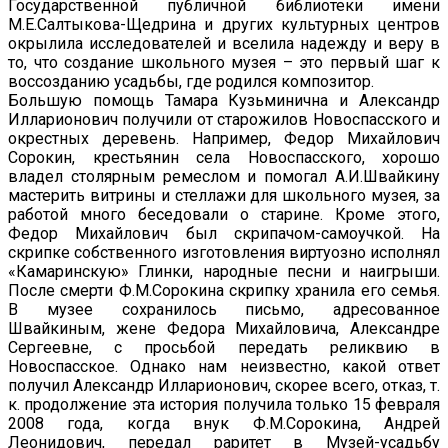
Государственной публичной библиотеки имени
М.Е.Салтыкова-Щедрина и других культурных центров
окрылила исследователей и вселила надежду и веру в
то, что создание школьного музея – это первый шаг к
воссозданию усадьбы, где родился композитор.
Большую помощь Тамара Кузьминична и Александр
Илларионович получили от старожилов Новоспасского и
окрестных деревень. Например, Федор Михайлович
Сорокин, крестьянин села Новоспасского, хорошо
владел столярным ремеслом и помогал А.И.Швайкину
мастерить витрины и стеллажи для школьного музея, за
работой много беседовали о старине. Кроме этого,
Федор Михайлович был скрипачом-самоучкой. На
скрипке собственного изготовления виртуозно исполнял
«Камаринскую» Глинки, народные песни и наигрыши.
После смерти Ф.М.Сорокина скрипку хранила его семья.
В музее сохранилось письмо, адресованное
Швайкиным, жене Федора Михайловича, Александре
Сергеевне, с просьбой передать реликвию в
Новоспасское. Однако нам неизвестно, какой ответ
получил Александр Илларионович, скорее всего, отказ, т.
к. продолжение эта история получила только 15 февраля
2008 года, когда внук Ф.М.Сорокина, Андрей
Леонидович, передал раритет в Музей-усадьбу