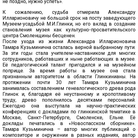
не поздно, нужно успеть».
К сожалению, судьба отмерила Александру
Илларионовичу не большой срок на посту заведующего
Музеем-усадьбой М.И.Глинки, но его вклад в создание
становления музея как культурно-просветительского
центра Смоленщины бесценен.
После ухода из жизни Александра Илларионовича
Тамара Кузьминична осталась верной выбранному пути.
За эти годы стала учителем-наставником для многих
сотрудников, работавших и ныне работающих в музее.
Её педагогический талант пригодился и на музейном
поприще. За время работы в музее она стала
признанным авторитетом в области Глинкинианы. На
протяжении почти 30 лет Тамара Кузьминична
занималась составлением генеалогического древа рода
Глинок и, благодаря её неустанному и кропотливому
труду, древо пополнилось десятками персоналий.
Ежегодно она выступала на научно-практических
конференциях с докладами по глинкинской тематике в
Москве, Санкт-Петербурге, Смоленске, Ельне. Её
доклады печатались в «Новоспасском сборнике».
Тамара Кузьминична – автор многих публикаций о
композиторе и окружении в разных изданиях, автор