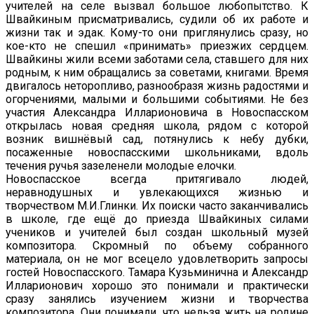
учителей на селе вызвал большое любопытство. К
Швайкиным присматривались, судили об их работе и
жизни так и эдак. Кому-то они приглянулись сразу, но
кое-кто не спешил «принимать» приезжих сердцем.
Швайкины жили всеми заботами села, ставшего для них
родным, к ним обращались за советами, книгами. Время
двигалось неторопливо, разнообразя жизнь радостями и
огорчениями, малыми и большими событиями. Не без
участия Александра Илларионовича в Новоспасском
открылась новая средняя школа, рядом с которой
возник вишнёвый сад, потянулись к небу дубки,
посаженные новоспасскими школьниками, вдоль
течения ручья зазеленели молодые елочки.
Новоспасское всегда притягивало людей,
неравнодушных и увлекающихся жизнью и
творчеством М.И.Глинки. Их поиски часто заканчивались
в школе, где ещё до приезда Швайкиных силами
учеников и учителей был создан школьный музей
композитора. Скромный по объему собранного
материала, он не мог всецело удовлетворить запросы
гостей Новоспасского. Тамара Кузьминична и Александр
Илларионович хорошо это понимали и практически
сразу занялись изучением жизни и творчества
композитора. Они понимали, что нельзя жить на родине