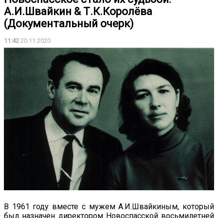
А.И.Швайкин & Т.К.Королёва
(Документальный очерк)
11:42
20.11.2020
В 1961 году вместе с мужем А.И.Швайкиным, который
был назначен директором Новоспасской восьмилетней