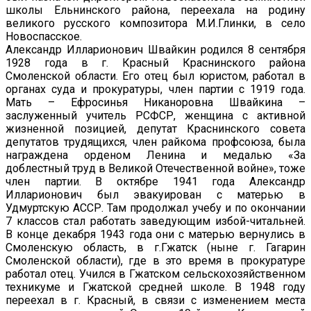
школы Ельнинского района, переехала на родину
великого русского композитора М.И.Глинки, в село
Новоспасское.
Александр Илларионович Швайкин родился 8 сентября
1928 года в г. Красный Краснинского района
Смоленской области. Его отец был юристом, работал в
органах суда и прокуратуры, член партии с 1919 года.
Мать – Ефросинья Никаноровна Швайкина ­–
заслуженный учитель РСФСР, женщина с активной
жизненной позицией, депутат Краснинского совета
депутатов трудящихся, член райкома профсоюза, была
награждена орденом Ленина и медалью «За
доблестный труд в Великой Отечественной войне», тоже
член партии. В октябре 1941 года Александр
Илларионович был эвакуирован с матерью в
Удмуртскую АССР. Там продолжал учебу и по окончании
7 классов стал работать заведующим избой-читальней.
В конце декабря 1943 года они с матерью вернулись в
Смоленскую область, в г.Гжатск (ныне г. Гагарин
Смоленской области), где в это время в прокуратуре
работал отец. Учился в Гжатском сельскохозяйственном
техникуме и Гжатской средней школе. В 1948 году
переехал в г. Красный, в связи с изменением места