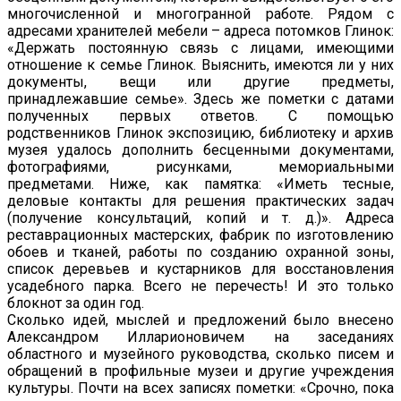
многочисленной и многогранной работе. Рядом с
адресами хранителей мебели – адреса потомков Глинок:
«Держать постоянную связь с лицами, имеющими
отношение к семье Глинок. Выяснить, имеются ли у них
документы, вещи или другие предметы,
принадлежавшие семье». Здесь же пометки с датами
полученных первых ответов. С помощью
родственников Глинок экспозицию, библиотеку и архив
музея удалось дополнить бесценными документами,
фотографиями, рисунками, мемориальными
предметами. Ниже, как памятка: «Иметь тесные,
деловые контакты для решения практических задач
(получение консультаций, копий и т. д.)». Адреса
реставрационных мастерских, фабрик по изготовлению
обоев и тканей, работы по созданию охранной зоны,
список деревьев и кустарников для восстановления
усадебного парка. Всего не перечесть! И это только
блокнот за один год.
Сколько идей, мыслей и предложений было внесено
Александром Илларионовичем на заседаниях
областного и музейного руководства, сколько писем и
обращений в профильные музеи и другие учреждения
культуры. Почти на всех записях пометки: «Срочно, пока