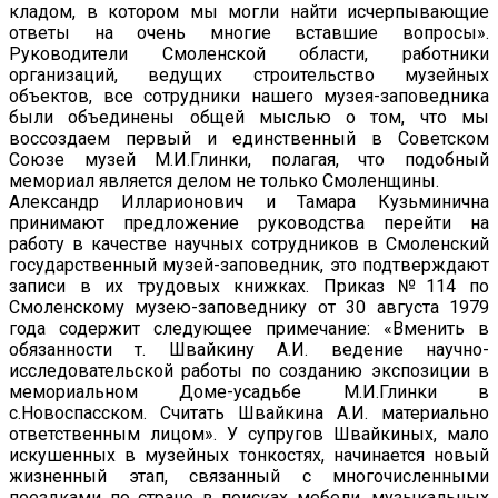
кладом, в котором мы могли найти исчерпывающие
ответы на очень многие вставшие вопросы».
Руководители Смоленской области, работники
организаций, ведущих строительство музейных
объектов, все сотрудники нашего музея-заповедника
были объединены общей мыслью о том, что мы
воссоздаем первый и единственный в Советском
Союзе музей М.И.Глинки, полагая, что подобный
мемориал является делом не только Смоленщины.
Александр Илларионович и Тамара Кузьминична
принимают предложение руководства перейти на
работу в качестве научных сотрудников в Смоленский
государственный музей-заповедник, это подтверждают
записи в их трудовых книжках. Приказ №114 по
Смоленскому музею-заповеднику от 30 августа 1979
года содержит следующее примечание: «Вменить в
обязанности т. Швайкину А.И. ведение научно-
исследовательской работы по созданию экспозиции в
мемориальном Доме-усадьбе М.И.Глинки в
с.Новоспасском. Считать Швайкина А.И. материально
ответственным лицом». У супругов Швайкиных, мало
искушенных в музейных тонкостях, начинается новый
жизненный этап, связанный с многочисленными
поездками по стране в поисках мебели, музыкальных