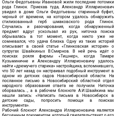
Ольги Федотьевны Ивановой жили последние потомки
рода Глинок. Приехав туда, Александр Илларионович
увидел в доме Ольги Федотьевны старинный буфет,
черный от времени, на котором удалось обнаружить
стилизованный герб шмаковского рода Глинок.
Случались и разочарования, когда обнаруженный
предмет вдруг ускользал из рук, ниточка поиска
обрывалась в тот момент, когда никто уже не
сомневался, что удача близка. Одну из таких историй
описывает в своей статье «Глинковская история» о
супругах Швайкиных В.Смирнов. В ней речь идёт о
поисках рояля фирмы «Тишнер», когда Тамаре
Кузьминичне и Александру Илларионовичу удалось
найти «дремучего старика» настройщика, вспомнившего,
что 50 лет назад он настраивал подобный инструмент в
одном из детских садов Новосибирской области. На
посланное письмо в Новосибирский областной отдел
народного образования ответа не получили. Ниточка
оборвалась…, а в рабочем блокноте А.И.Швайкина мы
нашли запись: «Написать письма в Новосибирск в
детские сады, попросить помощи в поисках
инструмента».
Рабочий блокнот Александра Илларионовича является
бесценным документом, который свидетельствует о его