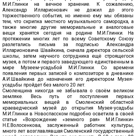
М.И.Глинки на вечное хранение. К сожалению,
Александр Илларионович не дожил до этого
торжественного события, но именно ему мы обязаны
тем, что скрипка местного музыкального самородка, а
также многие другие мемориальные и аналоговые
вещи хранятся сегодня на родине М.И.Глинки. На
протяжении многих лет по всему Советскому Союзу
разлетались письма за подписью Александра
Илларионовича Швайкина, сначала директора сельской
школы, затем научного сотрудника ещё строящегося
музея, а потом и первого заведующего единственным в
мире Музеем-усадьбой М.И.Глинки. Со времени
появления первых записей о композиторе в дневнике
А.И.Швайкина до назначения его директором Музея-
усадьбы пройдет без малого 20 лет.
Смоленщина никогда не забывала о своём великом
земляке. Весь путь от поступления первых
мемориальных вещей в Смоленский областной
краеведческий музей до открытия Музея-усадьбы
М.И.Глинки в Новоспасском подробно осветила в своей
статье «Возрождение «земного рая» М.И.Глинки»
Н.Е.Волосенкова, заслуженный работник культуры,
много лет возглавлявшая Смоленский государственный