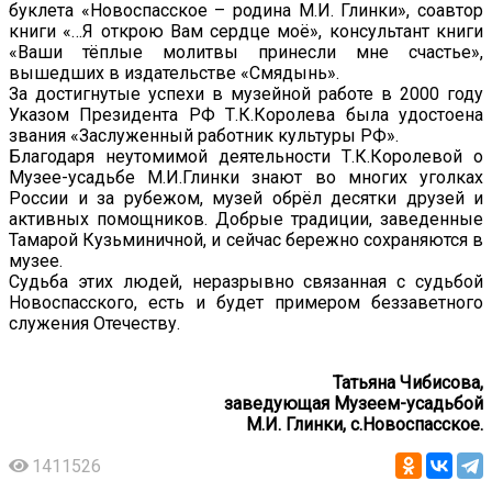
буклета «Новоспасское – родина М.И. Глинки», соавтор
книги «…Я открою Вам сердце моё», консультант книги
«Ваши тёплые молитвы принесли мне счастье»,
вышедших в издательстве «Смядынь».
За достигнутые успехи в музейной работе в 2000 году
Указом Президента РФ Т.К.Королева была удостоена
звания «Заслуженный работник культуры РФ».
Благодаря неутомимой деятельности Т.К.Королевой о
Музее-усадьбе М.И.Глинки знают во многих уголках
России и за рубежом, музей обрёл десятки друзей и
активных помощников. Добрые традиции, заведенные
Тамарой Кузьминичной, и сейчас бережно сохраняются в
музее.
Судьба этих людей, неразрывно связанная с судьбой
Новоспасского, есть и будет примером беззаветного
служения Отечеству.
Татьяна Чибисова,
заведующая Музеем-усадьбой
М.И. Глинки, с.Новоспасское.
1411526