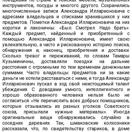
инструментов, посуды и многого другого. Сохранились
многочисленные записи Александра Илларионовича с
адресами владельцев и списками хранившихся у них
предметов. Пометки Александра Илларионовича на них
коротки и лаконичны: «Был. Смотрел. Надо брать».
Каждый предмет, найденный и приобретенный с
помощью Александра Илларионовича, имеет свою
увлекательную, а часто и рискованную историю поиска,
обнаружения и, наконец, приобретения и доставки.
Сколько тревог и переживаний, по словам Тамары
Кузьминичны, доставляли поездки на дальние
расстояния с огромными по тем временам денежными
суммами. Часто владельцы предметов ни за какие
деньги не хотели расставаться с ними, и тогда Александр
Илларионович пускал в ход свой неистощимый талант
убеждения. С доводами умного, интеллигентного и
хорошо образованного человека нельзя было не
согласиться. «Не перечислить всех добрых помощников,
которые отзывались из разных уголков Советского
союза, присылали нужные материалы». Иногда
оригинальные вещи обнаруживались случайно в
соседних деревнях. Так, шмаковские колхозники
рассказали, что, по свидетельству стариков, в доме