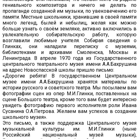
гениального композитора и ничего не делать по
пропаганде созданной им музыки, по увековечению его
памяти. Местные школьники, хранившие в своей памяти
много легенд, былей и небылиц, желая как можно
больше узнать о своём земляке, активно включились в
увлекательную собирательскую работу, которую
возглавили любимые учителя. Собирая сведения о
Глинках, они наладили переписку с музеями,
библиотеками и архивами Смоленска, Москвы и
Ленинграда. В апреле 1970 года из Государственного
центрального театрального музея имени А.А.Бахрушина
на адрес Новоспасской школы пришло письмо:
«Дорогие ребята! В государственном Центральном
музее имени А.А.Бахрушина хранятся материалы по
истории русского и советского театра. Мы посылаем вам
фотографии сцен из опер М.И.Глинки, поставленных на
сцене Большого театра, кроме того вам будет интересно
увидеть фотографию первого исполнителя роли Ивана
Сусанина О.А.Петрова. Желаем вам успехов в создании
школьного музея».
Это письмо, а также поддержка Центрального музея
музыкальной культуры им. М.И.Глинки (ныне
Российский национальный музей музыки),