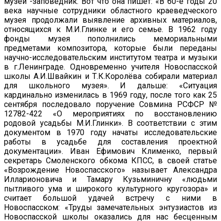
музей -заповедник. Вот что она пишет: «В 60-е годы 20
века научные сотрудники областного краеведческого
музея продолжали выявление архивных материалов,
относящихся к М.И.Глинке и его семье. В 1962 году
фонды музея пополнились мемориальными
предметами композитора, которые были переданы
научно-исследовательским институтом театра и музыки
в г.Ленинграде. Одновременно учителя Новоспасской
школы А.И.Швайкин и Т.К.Королёва собирали материал
для школьного музея». И дальше: «Ситуация
кардинально изменилась в 1969 году, после того как 25
сентября последовало поручение Совмина РСФСР №
12782-422 «О мероприятиях по восстановлению
родовой усадьбы М.И.Глинки». В соответствии с этим
документом в 1970 году начаты исследовательские
работы в усадьбе для составления проектной
документации». Иван Ефимович Клименко, первый
секретарь Смоленского обкома КПСС, в своей статье
«Возрождение Новоспасского» называет Александра
Илларионовича и Тамару Кузьминичну «людьми
пытливого ума и широкого культурного кругозора» и
считает большой удачей встречу с ними в
Новоспасском: «Труды замечательных энтузиастов из
Новоспасской школы оказались для нас бесценным