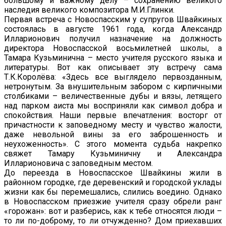
большому и важному делу – сохранению великого
наследия великого композитора М.И.Глинки.
Первая встреча с Новоспасским у супругов Швайкиных
состоялась в августе 1961 года, когда Александр
Илларионович получил назначение на должность
директора Новоспасской восьмилетней школы, а
Тамара Кузьминична – место учителя русского языка и
литературы. Вот как описывает эту встречу сама
Т.К.Королёва: «Здесь все выглядело первозданным,
нетронутым. За внушительным забором с кирпичными
столбиками – величественные дубы и вязы, летящего
над парком аиста мы восприняли как символ добра и
спокойствия. Наши первые впечатления: восторг от
причастности к заповедному месту и чувство жалости,
даже невольной вины за его заброшенность и
неухоженность». С этого момента судьба накрепко
свяжет Тамару Кузьминичну и Александра
Илларионовича с заповедным местом.
До переезда в Новоспасское Швайкины жили в
районном городке, где деревенский и городской уклады
жизни как бы перемешались, слились воедино. Однако
в Новоспасском приезжие учителя сразу обрели ранг
«горожан»: вот и разберись, как к тебе относятся люди –
то ли по-доброму, то ли отчужденно? Дом приехавших