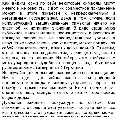
Как видим, сами по себе некоторые символы могут
ничего и не означать, а вот их совместное применение
может в итоге привести к непредсказуемым и
негативным последствиям, даже в том случае, если
использующий вышеуказанные символы ничего не
знает об их истинном значении. В ряде стран мира
публичное высказывание пронацистских и расистских
взглядов запрещено на законодательном уровне, а
нарушение норм закона, как известно, может повлечь за
собой ответственность, вплоть до уголовной. Отметим,
что в основу законодательства, касающегося данного
вопроса, легло решение Нюрнбергского трибунала –
международного судебного процесса над бывшими
руководителями гитлеровской Германии.
Не случайно дьявольский знак появился на этом здании.
Именно здесь до войны располагался районный
военкомат и отсюда ельнинцы уходили на фронт на
борьбу с германским фашизмом. Кто-то очень хочет
опоганить нашу святую память о наших героических
отцах и дедах.
Думается, районная прокуратура не оставит без
внимания этот факт и даст указание полиции найти тех,
кто нарисовал этот ужасный символ, который может