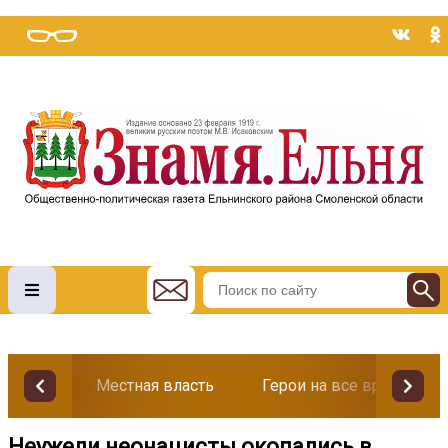
Местная власть
Герои на все времена
Неужели неонацисты окопались в