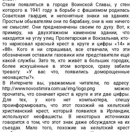
Стали появляться в городе Воинской Славы, у стен
которого в 1941 году в борьбе с фашизмом родилась
Советская гвардия, и непонятные знаки на зданиях.
Простым обывателям они по барабану, они в них ничего
не смыслят. Они предназначены своим по духу. Вот, к
примеру, на двухэтажном каменном здании, что
находится на углу улиц Пролетарская и Вокзальная, кто-
то нарисовал красный крест в круге и цифры «14» и
«88». Кого я ни спрашивал, все отвечали, что эти
обозначения оставили газовики или представители ещё
какой службы. Зато те, кто живёт в больших городах,
более искушённые в этом вопросе, сразу забили
тревогу: «У вас что, появились доморощенные
неонацисты?».
В Интернете вы, уважаемые читатели, по адресу:
http://www.novostimira.com.ua/img/logo.png можно
прочитать, что означает крест в круге и эти две цифры.
Для тех, у кого нет компьютера, спешу
проинформировать, что этот похожий на кельтский
христианский крест, который появился в Ирландии,
используют неофашисты. В некоторых источниках
говорится о том, что этот знак даже обсуждался на их
съездах. Мало того, похожие на кельтский крест