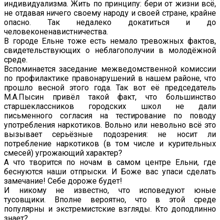
индивидуализма. Жить по принципу: бери от жизни всё,
не отдавая ничего своему народу и своей стране, крайне
опасно. Так недалеко докатиться и до
человеконенавистничества.
В городе Ельне тоже есть немало тревожных фактов,
свидетельствующих о неблагополучии в молодёжной
среде.
Вспоминается заседание межведомственной комиссии
по профилактике правонарушений в нашем районе, что
прошло весной этого года. Так вот её председатель
М.А.Пысин привёл такой факт, что большинство
старшеклассников городских школ не дали
письменного согласия на тестирование по поводу
употребления наркотиков. Вольно или невольно всё это
вызывает серьёзные подозрения: не носит ли
потребление наркотиков (в том числе и курительных
смесей) угрожающий характер?
А что творится по ночам в самом центре Ельни, где
беснуются наши отпрыски. И Боже вас упаси сделать
замечание! Себе дороже будет!
И никому не известно, что исповедуют юные
тусовщики. Вполне вероятно, что в этой среде
популярны и экстремистские взгляды. Кто доподлинно
знает?