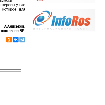
класса.
интересы у нас
, которое для
А.Аниськов,
а школы по ВР.