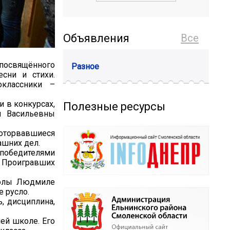
Объявления
Все
освящённого
Разное
сни и стихи.
классники –
 в конкурсах,
Полезные ресурсы
ы Васильевны
оторвавшиеся
ашних дел.
победителями
. Проигравших
школы Людмиле
 русло.
, дисциплина,
ей школе. Его