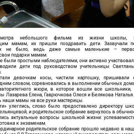
смотра небольшого фильма из жизни школы, п
щим мамам, их пришли поздравить дети. Зазвучали пе
х не было, ведь даже самые маленькие – перво
свои подарки мамам.
 были простыми наблюдателями, они активно участвовали
водили дети под руководством учительницы Светлан
.
тали девочкам косы, чистили картошку, пришивали 
одним словом, соревновались в выполнении обычных дом
вторитетного жюри, в которое вошли все школьники, 
ы Лазарева Елена, Гаврючкова Олеся и Белякова Наталья
ь наши мамы на все руки мастерицы.
сти» улеглись, слово было предоставлено директору 
льянцевой, и родительское собрание вернулось в обычное
лись актуальные вопросы школьной жизни: успеваемость
готовка к экзаменам.
ординарное родительское собрание прошло недавно в наш