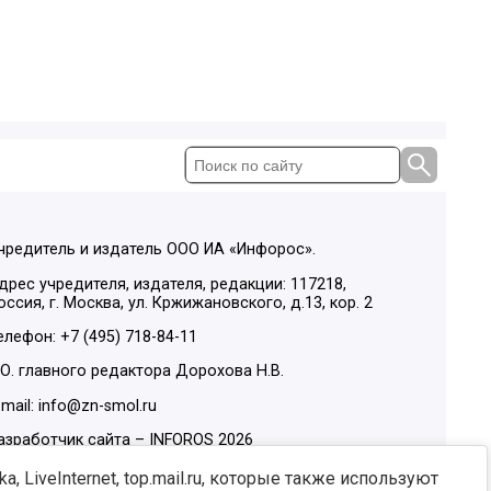
чредитель и издатель ООО ИА «Инфорос».
дрес учредителя, издателя, редакции: 117218,
оссия, г. Москва, ул. Кржижановского, д.13, кор. 2
елефон: +7 (495) 718-84-11
.О. главного редактора Дорохова Н.В.
-mail: info@zn-smol.ru
азработчик сайта –
INFOROS
2026
ы в социальных сетях:
, LiveInternet, top.mail.ru, которые также используют