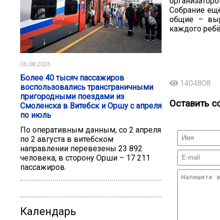
организаторо
Собрание ещё
общие – выр
каждого ребё
06.08.2026
Более 40 тысяч пассажиров
1404808
воспользовались трансграничными
пригородными поездами из
Оставить с
Смоленска в Витебск и Оршу с апреля
по июль
По оперативным данным, со 2 апреля
по 2 августа в витебском
направлении перевезены 23 892
человека, в сторону Орши – 17 211
пассажиров.
Календарь