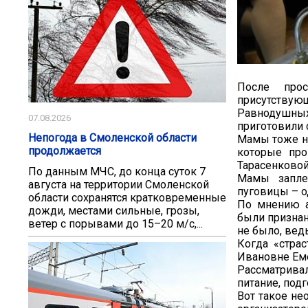
После про
присутствую
Равнодушны
07.08.2026
приготовили 
Непогода в Смоленской области
Мамы тоже не
продолжается
которые про
Тарасенковой
По данным МЧС, до конца суток 7
Мамы запле
августа на территории Смоленской
пуговицы – 
области сохранятся кратковременные
По мнению а
дожди, местами сильные, грозы,
были признан
ветер с порывами до 15–20 м/с,...
не было, вед
Когда «стра
Ивановне Еме
Рассматрива
питание, под
Вот такое не