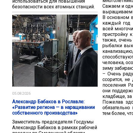
многолетнико
использоваться для повышения
Сажаем и одн
безопасности всех атомных станций.
выращиваем к
В основном в
каждый год 
всей многочи
пристройку к
также, очен
рыбалки вык
канализацию
способствуют
человека, ос
зиму забираю
– Очень раду
ссорится, не
поселения Р
они поддержи
05.08.2026
кладбище, за
Александр Бабаков в Рославле:
Пожелав здо
«Развитие региона — в наращивании
обязательно 
собственного производства»
тем более, ч
Заместитель председателя Госдумы
Александр Бабаков в рамках рабочей