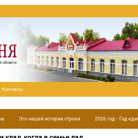
Контакты
на
Это нашей истории строки
2026 год - Год ед
и клад, когда в семье лад