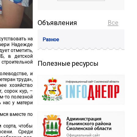
Объявления
Все
сутствовать на
Разное
очери Надежде
ует отметить,
Б, в детской
 строительной
Полезные ресурсы
олеводстве, и
етеран труда»,
ее хозяйство
, сорок кур, –
ем-то полезной
ь нас у матери
емся вместе по
 сорта, чтобы
сени. Среди