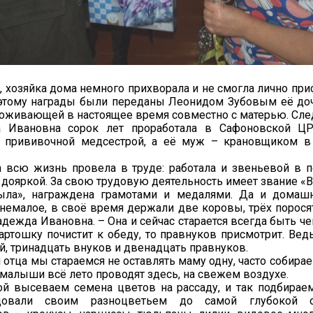
 хозяйка дома немного прихворала и не смогла лично при
оэтому награды были переданы Леонидом Зубовым её д
оживающей в настоящее время совместно с матерью. След
 Ивановна сорок лет проработала в Сафоновской ЦР
, прививочной медсестрой, а её муж – крановщиком в
 всю жизнь провела в труде: работала и звеньевой в п
и дояркой. За свою трудовую деятельность имеет звание «В
ыла», награждена грамотами и медалями. Да и домашн
немалое, в своё время держали две коровы, трёх поросят
адежда Ивановна. – Она и сейчас старается всегда быть ч
артошку почистит к обеду, то правнуков присмотрит. Вед
й, тринадцать внуков и двенадцать правнуков.
 отца мы стараемся не оставлять маму одну, часто собира
малыши всё лето проводят здесь, на свежем воздухе.
й высеваем семена цветов на рассаду, и так подбираем
овали своим разноцветьем до самой глубокой о