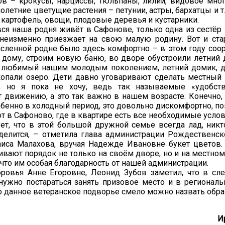
в – крокусы, нарциссы, тюльпаны, лилии, видовое мног
олетние цветущие растения – петунии, астры, бархатцы и т.
артофель, овощи, плодовые деревья и кустарники.
ся наша родня живёт в Сафонове, только одна из сестёр 
неизменно приезжает на свою малую родину. Вот и ста
сленной родне было здесь комфортно – в этом году соо
 дому, строим новую баню, во дворе обустроили летний д
ь любимый нашим молодым поколением, летний домик, 
опали озеро. Дети давно уговаривают сделать местный
, но я пока не хочу, ведь так называемые «удобст
 движению, а это так важно в нашем возрасте. Конечно,
обенно в холодный период, это довольно дискомфортно, п
т в Сафоново, где в квартире есть все необходимые услов
ет, что в этой большой дружной семье всегда лад, никт
 делится, – отметила глава администрации Рождественск
аиса Малахова, вручая Надежде Ивановне букет цветов.
вают порядок не только на своём дворе, но и на местно
 что им особая благодарность от нашей администрации.
ровья Анне Егоровне, Леонид Зубов заметил, что в с
нужно постараться занять призовое место и в региональ
то данное ветеранское подворье смело можно назвать обр
И