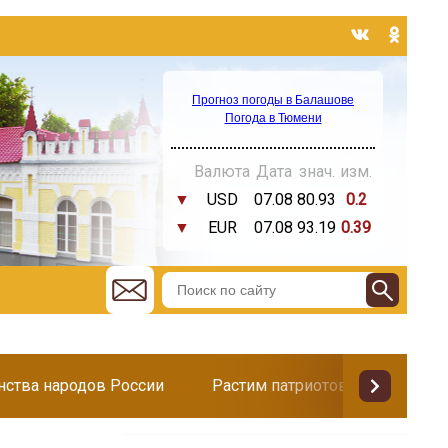
Прогноз погоды в Балашове
Погода в Тюмени
Валюта
Дата
знач.
изм.
▼
USD
07.08
80.93
0.2
▼
EUR
07.08
93.19
0.39
инства народов России
Растим патриотов
Поздр