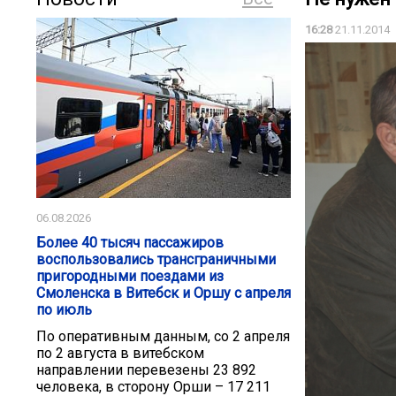
16:28
21.11.2014
06.08.2026
Более 40 тысяч пассажиров
воспользовались трансграничными
пригородными поездами из
Смоленска в Витебск и Оршу с апреля
по июль
По оперативным данным, со 2 апреля
по 2 августа в витебском
направлении перевезены 23 892
человека, в сторону Орши – 17 211