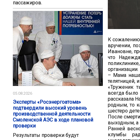
пассажиров.
К сожалению,
вручении, п
Ивановне, пр
что Надежда
поликлинике
организации.
– Мама наша
телятницей, 
«Труженик т
всегда было 
05.08.2026
рассказала Н
Эксперты «Росэнергоатома»
родным, то к
подтвердили высокий уровень
шестеро дете
производственной деятельности
После смерти
Смоленской АЭС в ходе плановой
выходным, а 
проверки
Ранней весно
клумбы рад
Результаты проверки будут