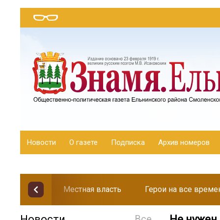
Новости
О газете
Подписка
Архив номеров
Местная власть
Герои на все време
Новости
Все
Не нужен 