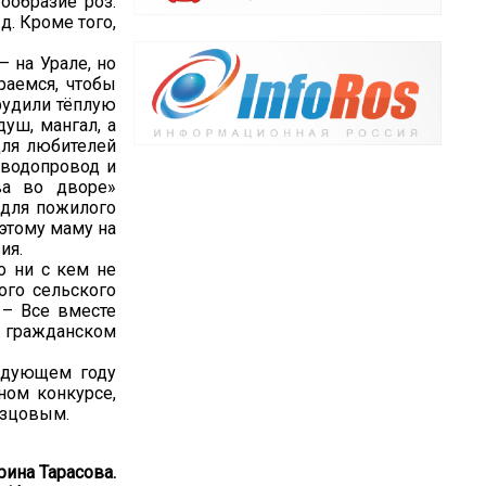
ообразие роз.
д. Кроме того,
– на Урале, но
раемся, чтобы
рудили тёплую
уш, мангал, а
для любителей
 водопровод и
ва во дворе»
 для пожилого
оэтому маму на
ия.
о ни с кем не
ого сельского
 – Все вместе
м гражданском
ледующем году
ном конкурсе,
азцовым.
рина Тарасова.