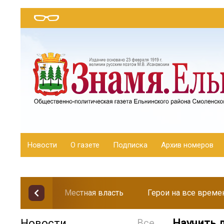
Новости
О газете
Подписка
Архив номеров
Местная власть
Герои на все време
Новости
Все
Научить д