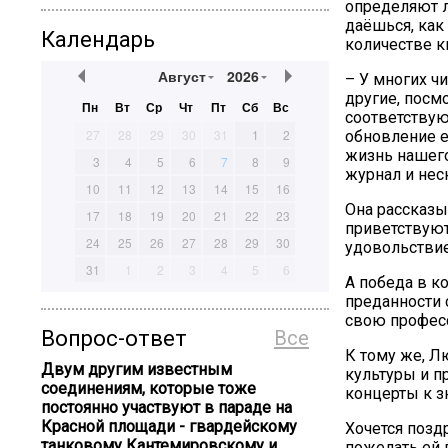
определяют л
даёшься, как
Календарь
количестве к
Август
2026
– У многих ч
другие, посм
Пн
Вт
Ср
Чт
Пт
Сб
Вс
соответствую
27
28
29
30
31
1
2
обновление е
жизнь нашего
3
4
5
6
7
8
9
журнал и нес
10
11
12
13
14
15
16
Она рассказы
17
18
19
20
21
22
23
приветствуют
24
25
26
27
28
29
30
удовольствие
31
1
2
3
4
5
6
А победа в к
преданности 
свою професс
Вопрос-ответ
Все
К тому же, Л
Двум другим известным
культуры и п
соединениям, которые тоже
концерты к з
постоянно участвуют в параде на
Красной площади - гвардейскому
Хочется позд
танковому Кантемировскому и
пожелать ей 