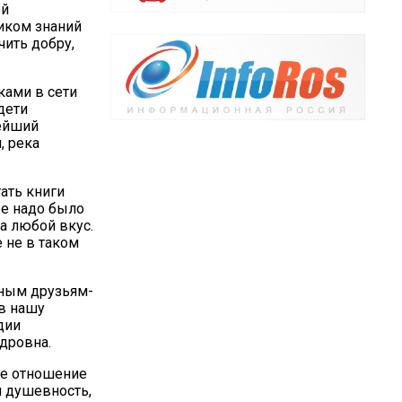
ой
иком знаний
чить добру,
ками в сети
дети
ейший
, река
ать книги
же надо было
на любой вкус.
е не в таком
нным друзьям-
 в нашу
дии
дровна.
ое отношение
и душевность,