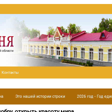
Контакты
на
Это нашей истории строки
2026 год - Год ед
обру, открыть красоту мира