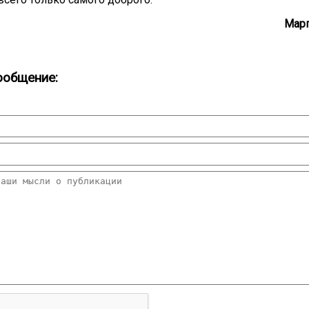
Марг
ообщение: