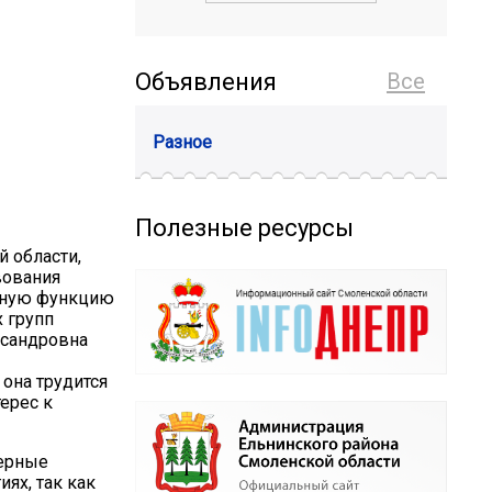
Объявления
Все
Разное
Полезные ресурсы
й области,
вования
ьную функцию
х групп
ксандровна
 она трудится
ерес к
терные
иях, так как