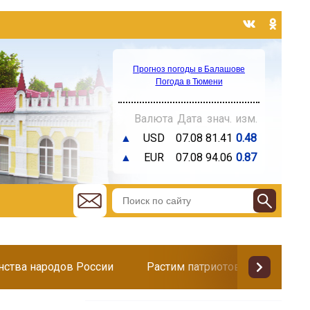
Прогноз погоды в Балашове
Погода в Тюмени
Валюта
Дата
знач.
изм.
▲
USD
07.08
81.41
0.48
▲
EUR
07.08
94.06
0.87
инства народов России
Растим патриотов
Поздр