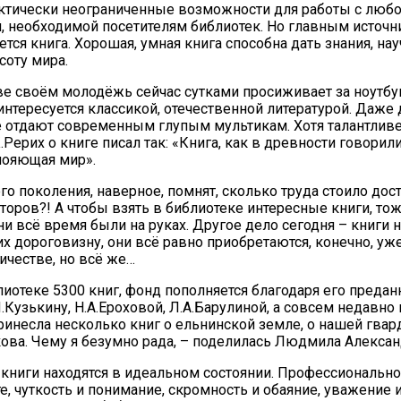
ктически неограниченные возможности для работы с люб
 необходимой посетителям библиотек. Но главным источн
ется книга. Хорошая, умная книга способна дать знания, нау
соту мира.
е своём молодёжь сейчас сутками просиживает за ноутбу
 интересуется классикой, отечественной литературой. Даже 
е отдают современным глупым мультикам. Хотя талантлив
Рерих о книге писал так: «Книга, как в древности говорили
пояющая мир».
о поколения, наверное, помнят, сколько труда стоило дост
торов?! А чтобы взять в библиотеке интересные книги, то
ни всё время были на руках. Другое дело сегодня – книги 
их дороговизну, они всё равно приобретаются, конечно, уж
честве, но всё же…
иотеке 5300 книг, фонд пополняется благодаря его преда
.Кузькину, Н.А.Ероховой, Л.А.Барулиной, а совсем недавно
ринесла несколько книг о ельнинской земле, о нашей гвар
ова. Чему я безумно рада, – поделилась Людмила Алексан
 книги находятся в идеальном состоянии. Профессиональн
те, чуткость и понимание, скромность и обаяние, уважение 