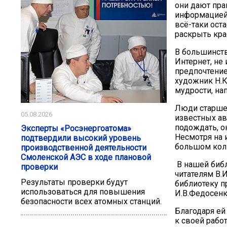
они дают пра
информацией,
всё-таки оста
раскрыть кра
В большинств
Интернет, не
предпочтени
художник Н.К.
мудрости, на
Люди старшег
05.08.2026
известных ав
подождать, о
Эксперты «Росэнергоатома»
Несмотря на 
подтвердили высокий уровень
большом коли
производственной деятельности
Смоленской АЭС в ходе плановой
В нашей библ
проверки
читателям В.И
Результаты проверки будут
библиотеку п
использоваться для повышения
И.В.Федосенк
безопасности всех атомных станций.
Благодаря ей
к своей рабо