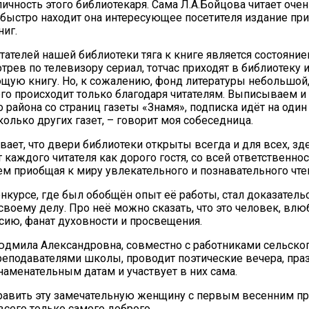
ичность этого библиотекаря. Сама Л.А.Бойцова читает очен
 быстро находит она интересующее посетителя издание при
ниг.
итателей нашей библиотеки тяга к книге является состояни
отрев по телевизору сериал, тотчас приходят в библиотеку
щую книгу. Но, к сожалению, фонд литературы небольшой,
го происходит только благодаря читателям. Выписываем и
 района со страниц газеты «Знамя», подписка идёт на один
колько других газет, – говорит моя собеседница.
вает, что двери библиотеки открыты всегда и для всех, зд
 каждого читателя как дорого гостя, со всей ответственно
м приобщая к миру увлекательного и познавательного чте
онкурсе, где был обобщён опыт её работы, стал доказател
своему делу. Про неё можно сказать, что это человек, вл
ию, фанат духовности и просвещения.
юдмила Александровна, совместно с работниками сельско
реподавателями школы, проводит поэтические вечера, пр
наменательным датам и участвует в них сама.
равить эту замечательную женщину с первым весенним п
всего только самого доброго.