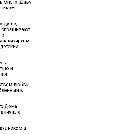
ь много. Диву
 таком
ем души,
 и спрашивают
 и
 анализируем
 детский
есь
стью и
ния.
ьством любви
юблённый в
го Дома
аздничные
раздником и