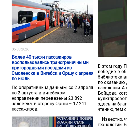
06.08.2026
Более 40 тысяч пассажиров
воспользовались трансграничными
В этом году 
пригородными поездами из
победив в об
Смоленска в Витебск и Оршу с апреля
библиотека 
по июль
по оказанию 
По оперативным данным, со 2 апреля
населения. А
по 2 августа в витебском
Бойцова, кот
направлении перевезены 23 892
культпросвет
человека, в сторону Орши – 17 211
здесь на бла
пассажиров.
чтению, тем 
– Известно, 
технологии. Б