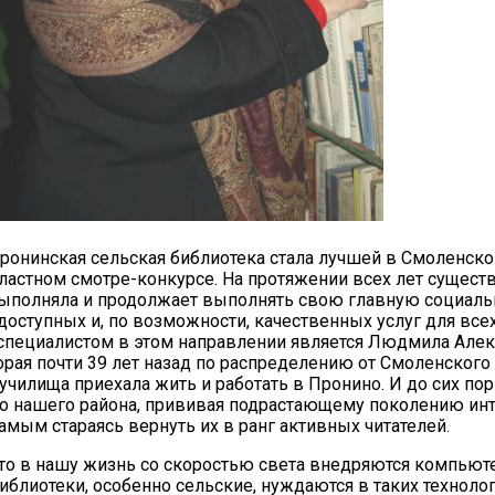
Пронинская сельская библиотека стала лучшей в Смоленско
ластном смотре-конкурсе. На протяжении всех лет сущест
выполняла и продолжает выполнять свою главную социал
доступных и, по возможности, качественных услуг для все
 специалистом в этом направлении является Людмила Але
орая почти 39 лет назад по распределению от Смоленского
училища приехала жить и работать в Пронино. И до сих пор
го нашего района, прививая подрастающему поколению инт
самым стараясь вернуть их в ранг активных читателей.
что в нашу жизнь со скоростью света внедряются компью
иблиотеки, особенно сельские, нуждаются в таких технолог