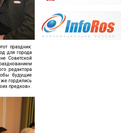
тот праздник:
год для города
ине Советской
празднованием
ого редактора
тобы будущие
к же гордились
оих предков».