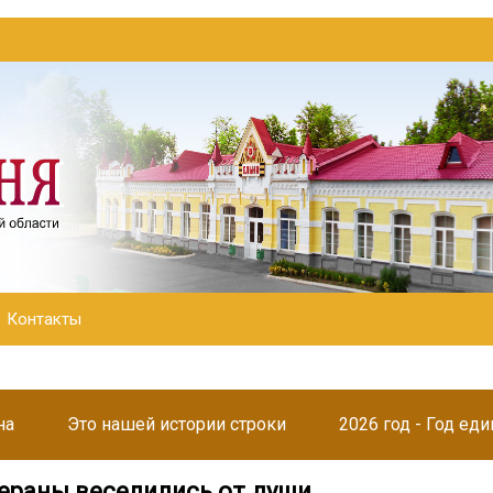
Контакты
на
Это нашей истории строки
2026 год - Год ед
ераны веселились от души