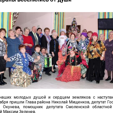
 наших молодых душой и сердцем земляков с насту
абря пришли Глава района Николай Мищенков, депутат Го
 Окунева, помощник депутата Смоленской областн
й Максим Зеленев.