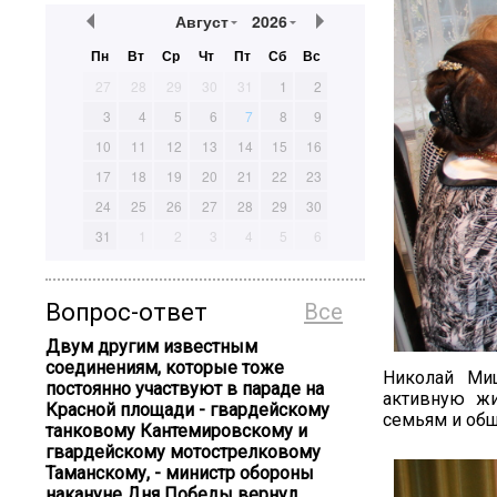
Август
2026
Пн
Вт
Ср
Чт
Пт
Сб
Вс
27
28
29
30
31
1
2
3
4
5
6
7
8
9
10
11
12
13
14
15
16
17
18
19
20
21
22
23
24
25
26
27
28
29
30
31
1
2
3
4
5
6
Вопрос-ответ
Все
Двум другим известным
соединениям, которые тоже
Николай Ми
постоянно участвуют в параде на
активную жи
Красной площади - гвардейскому
семьям и общ
танковому Кантемировскому и
гвардейскому мотострелковому
Таманскому, - министр обороны
накануне Дня Победы вернул