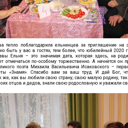
ва тепло поблагодарила ельнинцев за приглашение на э
но быть у вас в гостях, тем более, что юбилейный 2020 
авы Ельня – это значимая дата, которая здесь, на род
ет отмечаться по-особому торжественно. А начнётся он 
еликого поэта Михаила Васильевича Исаковского – перв
еты «Знамя». Спасибо вам за ваш труд. И дай Бог, ч
к же, как вы любили свою страну, свою малую родину, та
оих отцов и дедов, знали свою родословную и уважали св