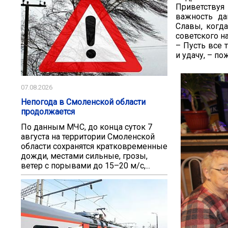
Приветствуя
важность да
Славы, когд
советского н
– Пусть все 
и удачу, – п
07.08.2026
Непогода в Смоленской области
продолжается
По данным МЧС, до конца суток 7
августа на территории Смоленской
области сохранятся кратковременные
дожди, местами сильные, грозы,
ветер с порывами до 15–20 м/с,...