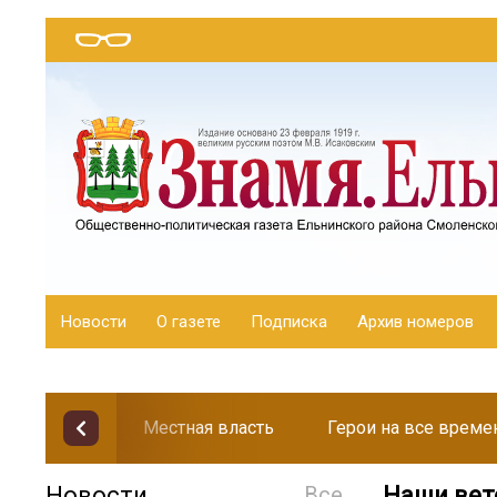
Новости
О газете
Подписка
Архив номеров
Местная власть
Герои на все време
Новости
Все
Наши вет