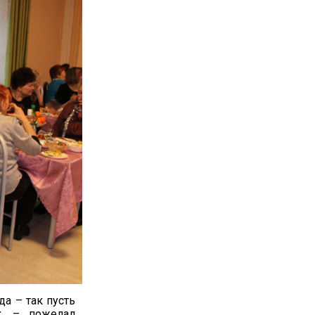
а – так пусть
, – пожелал