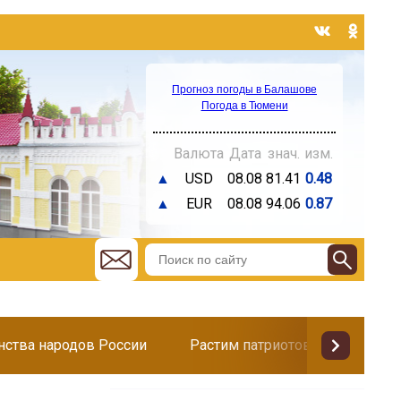
Прогноз погоды в Балашове
Погода в Тюмени
Валюта
Дата
знач.
изм.
▲
USD
08.08
81.41
0.48
▲
EUR
08.08
94.06
0.87
инства народов России
Растим патриотов
Поздр