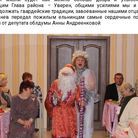
щим Глава района. – Уверен, общими усилиями мы и
должать гвардейские традиции, завоёванные нашими отца
нев передал пожилым ельнинцам самые сердечные по
 от депутата облдумы Анны Андреенковой.