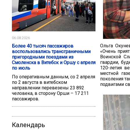
06.08.2026
Ольга Окуне
Более 40 тысяч пассажиров
«Очень прият
воспользовались трансграничными
Воинской Сл
пригородными поездами из
гвардии, буд
Смоленска в Витебск и Оршу с апреля
120-летия в
по июль
местной газ
По оперативным данным, со 2 апреля
поколения та
по 2 августа в витебском
подвигами св
направлении перевезены 23 892
человека, в сторону Орши – 17 211
пассажиров.
Календарь