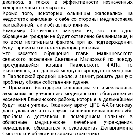
диагноза, а также в эффективности назначенных
лекарственных препаратов.
Кроме того, некоторые ельнинцы жаловались на
недостаток внимания к себе со стороны медперсонала
как районной, так и областных клиник.
Владимир Степченков заверил их, что ни одно
обращение граждан не будет оставлено без внимания, и
по всем негативным фактам, при их подтверждении,
будут приняты соответствующие решения.
Что касается обращения главы Малышевского
сельского поселения Светланы Малаховой по поводу
прохудившейся крыши Павловского ФАПа, то
выяснилось, что данный медпункт арендует помещение
в Павловской средней школе, а значит, решать данную
проблему обязан собственник здания.
– Премного благодарен ельнинцам за высказанные
замечания по улучшению медицинского обслуживания
населения Ельнинского района, которые в дальнейшем
будут нами учтены. Главному врачу ЦРБ А.А.Симонову
дано указание, что в случае возникновения каких-либо
проблем с доставкой и помещением больных в
областные медицинские лечебные учреждения,
немедленно обращаться к руководству Департамента
Смоленской области по здравоохранению.