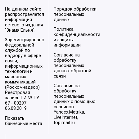
На данном сайте
Порядок обработки
распространяется
персональных
информация
данных
сетевого издания
Политика
"Знамя.Ельня".
конфиденциальности
Зарегистрировано
и защиты
Федеральной
информации
службой по
Согласие на
надзору в сфере
обработку
связи,
персональных
информационных
данных обратной
технологий и
связи
массовых
коммуникаций
Согласие на
(Роскомнадзор).
обработку
Реестровая
персональных
запись ПИ № ТУ
данных с помощью
67 - 00297
сервисов
06.08.2019
Yandex.Metrika,
LiveInternet,
Показать
top.mail.ru
баннерные места