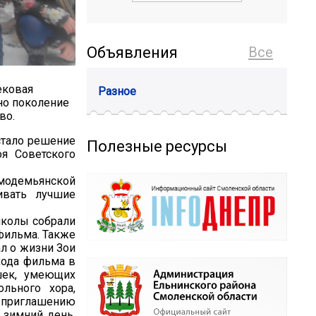
Объявления
Все
ековая
Разное
но поколение
во.
стало решение
Полезные ресурсы
я Советского
смодемьянской
ивать лучшие
школы собрали
 фильма. Также
л о жизни Зои
хода фильма в
шек, умеющих
льного хора,
 приглашению
 зимний день,