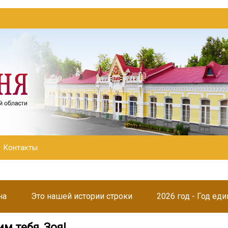
Контакты
на
Это нашей истории строки
2026 год - Год ед
м тебя, Зоя!