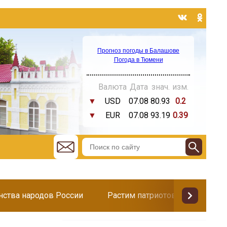
Прогноз погоды в Балашове
Погода в Тюмени
Валюта
Дата
знач.
изм.
▼
USD
07.08
80.93
0.2
▼
EUR
07.08
93.19
0.39
инства народов России
Растим патриотов
Поздр