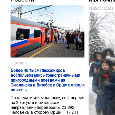
13:40
03.12.2021
06.08.2026
Более 40 тысяч пассажиров
воспользовались трансграничными
пригородными поездами из
Смоленска в Витебск и Оршу с апреля
по июль
По оперативным данным, со 2 апреля
по 2 августа в витебском
направлении перевезены 23 892
человека, в сторону Орши – 17 211