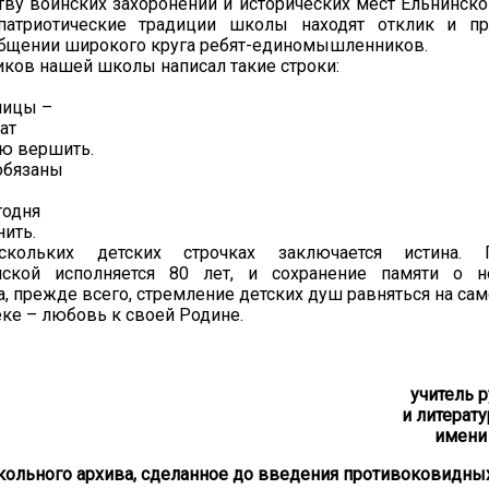
тву воинских захоронений и исторических мест Ельнинско
 патриотические традиции школы находят отклик и п
бщении широкого круга ребят-единомышленников.
иков нашей школы написал такие строки:
ницы –
ат
ию вершить.
обязаны
годня
нить.
кольких детских строчках заключается истина. 
нской исполняется 80 лет, и сохранение памяти о 
 а, прежде всего, стремление детских душ равняться на сам
еке – любовь к своей Родине.
учитель 
и литера
имени 
кольного архива, сделанное до введения противоковидных