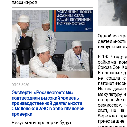
пассажиров.
Одной из стр
деятельность
выпускников
В 1957 году
райкома ком
Союза Зои К
В сложные д
не сошла с
патриотическ
05.08.2026
Не так давн
Эксперты «Росэнергоатома»
макулатуру и
подтвердили высокий уровень
по просьбе с
производственной деятельности
режиссеру. Н
Смоленской АЭС в ходе плановой
свет, но на
проверки
бережно хра
приехавшие
Результаты проверки будут
организатор