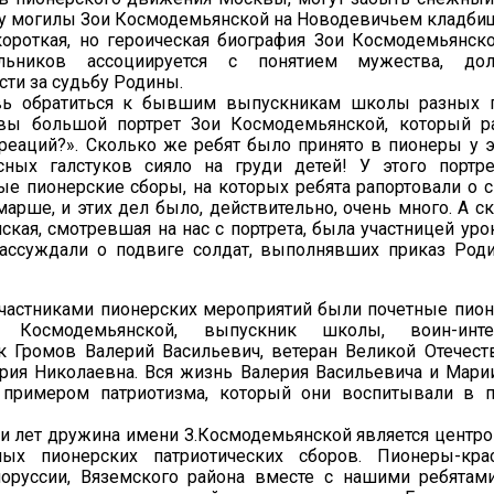
 у могилы Зои Космодемьянской на Новодевичьем кладби
короткая, но героическая биография Зои Космодемьянск
ьников ассоциируется с понятием мужества, дол
сти за судьбу Родины.
вь обратиться к бывшим выпускникам школы разных п
вы большой портрет Зои Космодемьянской, который ра
реаций?». Сколько же ребят было принято в пионеры у эт
сных галстуков сияло на груди детей! У этого портр
е пионерские сборы, на которых ребята рапортовали о с
арше, и этих дел было, действительно, очень много. А с
кая, смотревшая на нас с портрета, была участницей уро
рассуждали о подвиге солдат, выполнявших приказ Род
частниками пионерских мероприятий были почетные пи
Космодемьянской, выпускник школы, воин-интерн
к Громов Валерий Васильевич, ветеран Великой Отечес
рия Николаевна. Вся жизнь Валерия Васильевича и Мар
 примером патриотизма, который они воспитывали в 
ти лет дружина имени З.Космодемьянской является центр
ых пионерских патриотических сборов. Пионеры-кра
оруссии, Вяземского района вместе с нашими ребятам