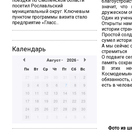
поездки по Смоленской области
благоустройс
посетил Рославльский
значит, что
муниципальный округ. Ключевым
дружеском о
пунктом программы визита стало
Один из учен
предприятие «Гласс...
Открыты нам
истории стра
Простой солд
сумел истор
А мы сейчас 
Календарь
стремиться
О подвиге се
Август
2026
память сохра
В этих нес
Пн
Вт
Ср
Чт
Пт
Сб
Вс
Космодемья
27
28
29
30
31
1
2
обязанность,
есть в челов
3
4
5
6
7
8
9
10
11
12
13
14
15
16
17
18
19
20
21
22
23
24
25
26
27
28
29
30
31
1
2
3
4
5
6
Фото из ш