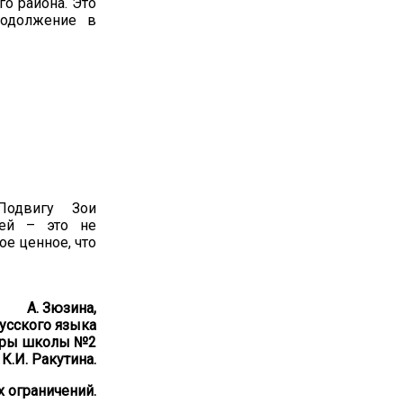
го района. Это
родолжение в
Подвигу Зои
ней – это не
ое ценное, что
А. Зюзина,
русского языка
туры школы №2
К.И. Ракутина.
 ограничений.