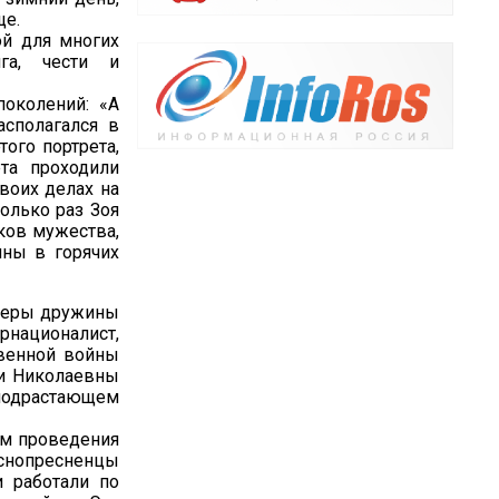
ще.
ой для многих
га, чести и
околений: «А
сполагался в
ого портрета,
ета проходили
воих делах на
колько раз Зоя
ков мужества,
ины в горячих
онеры дружины
ационалист,
твенной войны
ии Николаевны
подрастающем
ом проведения
снопресненцы
и работали по