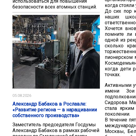
использоваться для повышения
когда стояли
безопасности всех атомных станций.
До сих пор 
наших школ
ответственно
Хочется вно
помните ли 
одной из рек
сколько кра
торжественны
пионерском м
Космодемьянс
когда дети 
точках.
Активными у
имени Зои 
05.08.2026
подполковни
Сидорова Ма
Александр Бабаков в Рославле:
стала ярким
«Развитие региона — в наращивании
поколении.
собственного производства»
В течение пя
Заместитель председателя Госдумы
международн
Александр Бабаков в рамках рабочей
Москвы, Бел