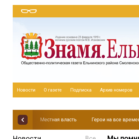
Новости
О газете
Подписка
Архив номеров
Местная власть
Герои на все време
Новости
Все
Мы помни