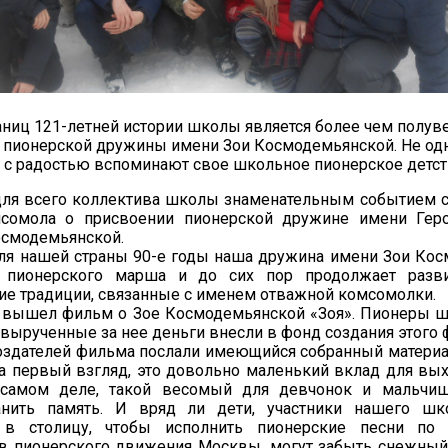
аниц 121-летней истории школы является более чем полув
 пионерской дружины имени Зои Космодемьянской. Не од
 с радостью вспоминают свое школьное пионерское детст
 для всего коллектива школы знаменательным событием 
сомола о присвоении пионерской дружине имени Геро
осмодемьянской.
ля нашей страны 90-е годы наша дружина имени Зои Ко
 пионерского марша и до сих пор продолжает разв
ие традиции, связанные с именем отважной комсомолки.
о вышел фильм о Зое Космодемьянской «Зоя». Пионеры 
 вырученные за нее деньги внесли в фонд создания этого
оздателей фильма послали имеющийся собранный материа
а первый взгляд, это довольно маленький вклад для вы
 самом деле, такой весомый для девчонок и мальчи
нить память. И вряд ли дети, участники нашего шко
 в столицу, чтобы исполнить пионерские песни по
ов пионерского движения Москвы, могут забыть снежный