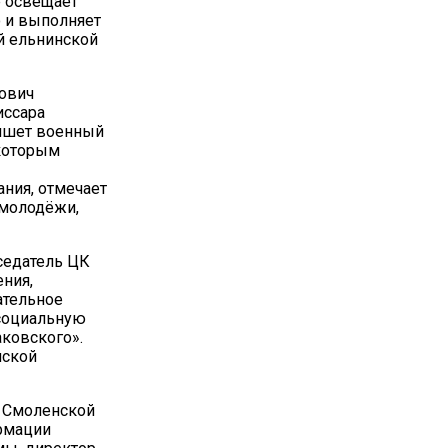
е освещает
о и выполняет
й ельнинской
нович
иссара
пишет военный
 которым
ния, отмечает
 молодёжи,
седатель ЦК
ения,
ательное
 социальную
аковского».
нской
о Смоленской
ормации