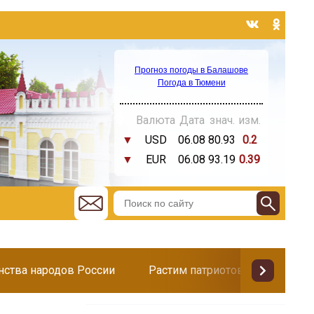
Прогноз погоды в Балашове
Погода в Тюмени
Валюта
Дата
знач.
изм.
▼
USD
06.08
80.93
0.2
▼
EUR
06.08
93.19
0.39
инства народов России
Растим патриотов
Поздр