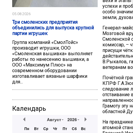
вехи и этапы
успехи и про
особо значим
05.08.2026
земли, духов
Три смоленских предприятия
Генерал-майо
объединились для выпуска крупной
Мозговой вру
партии игрушек
Смоленской о
Группа компаний «СмолТойс»
комиссар, – 
производит игрушки, ООО
присущи чётк
«Смоленская вышивка» выполняет
действительн
работы по нанесению вышивки, а
В.Рыкалов, г
ООО «Максимум Плюс» на
ветеранам во
современном оборудовании
изготавливает вязаные шарфики
Почётной гра
для...
КПРФ Г.А.Зюг
следование л
отстаивание 
направленнос
Грамоту эту 
Календарь
областной Д
Август
2026
На празднике
атомной стан
Пн
Вт
Ср
Чт
Пт
Сб
Вс