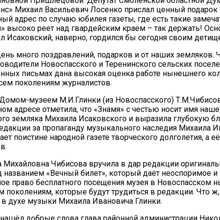
ановной Пришлецовой. Депутат Смоленской областной Ду
нс» Михаил Васильевич Лосенко прислал ценный подарок 
ый адрес по случаю юбилея газеты, где есть такие замеч
я» высоко реет над гвардейским краем – так держать! Осн
л Исаковский, наверно, гордился бы сегодня своим детищ
день много поздравлений, подарков и от наших земляков. 
оводители Новоспасского и Теренинского сельских поселен
нных письмах дана высокая оценка работе нынешнего ко
сем поколениям журналистов.
омом-музеем М.И.Глинки (из Новоспасского) Т.М.Чибисо
ом адресе отметила, что «Знамя» с честью носит имя наше
го земляка Михаила Исаковского и выразила глубокую бл
едакции за пропаганду музыкального наследия Михаила 
ает поистине народной газете творческого долголетия, а е
в.
а Михайловна Чибисова вручила в дар редакции оригинал
д названием «Вечный билет», который даёт неоспоримое и
ое право бесплатного посещения музея в Новоспасском 
 поколениям, которые будут трудиться в редакции. Что ж
 в духе музыки Михаила Ивановича Глинки.
нашёл добрые слова глава районной администрации Нико