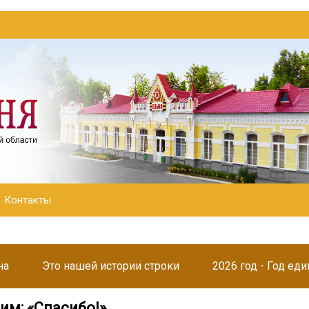
Контакты
на
Это нашей истории строки
2026 год - Год ед
им: «Спасибо!»