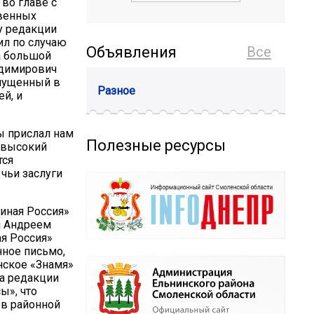
во главе с
твенных
у редакции
ил по случаю
Объявления
Все
а большой
адимирович
ыпущенный в
Разное
й, и
ы прислал нам
Полезные ресурсы
ь высокий
тся
чьи заслуги
иная Россия»
и Андреем
я Россия»
нное письмо,
нское «Знамя»
а редакции
ы», что
ов районной