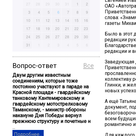
Евгенией Ив
27
28
29
30
31
1
2
ОАО «Автотра
Приветственн
3
4
5
6
7
8
9
слова: «Знам
10
11
12
13
14
15
16
газеты Михаи
17
18
19
20
21
22
23
Было в этот 
24
25
26
27
28
29
30
редакции рук
31
1
2
3
4
5
6
Благодарстве
редакции и в
Заведующая Д
Вопрос-ответ
Все
Приветственн
прославленно
Двум другим известным
коллективу р
соединениям, которые тоже
Глинки, и жел
постоянно участвуют в параде на
новых успехо
Красной площади - гвардейскому
танковому Кантемировскому и
А ещё Татьян
гвардейскому мотострелковому
документ, по
Таманскому, - министр обороны
безоговорочн
накануне Дня Победы вернул
всем будущим
прежнюю структуру и почетные н
романтично и
...
Подробнее...
Для каждого 