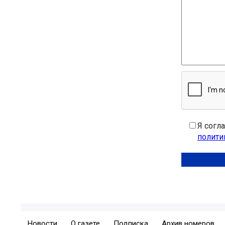
Я согл
полити
Новости
О газете
Подписка
Архив номеров