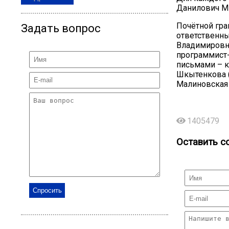
Данилович Ми
Почётной гр
Задать вопрос
ответственны
Владимировна
программист-
письмами – к
Шкытенкова (
Малиновская 
1405479
Оставить с