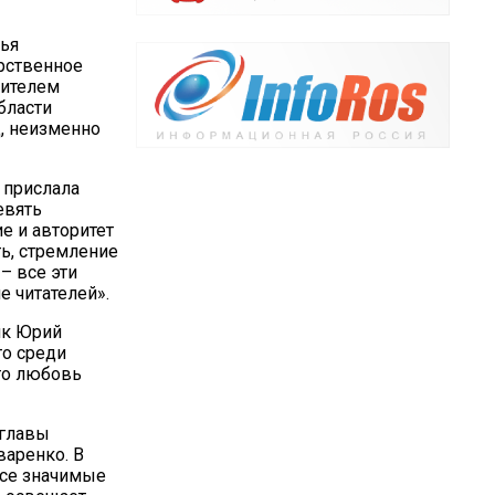
лья
рственное
тителем
бласти
, неизменно
 прислала
евять
е и авторитет
ь, стремление
– все эти
е читателей».
як Юрий
то среди
то любовь
 главы
аренко. В
 все значимые