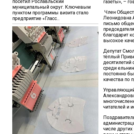
посетил Рославльский
газеты», – г
муниципальный округ. Ключевым
Член Обществ
пунктом программы визита стало
Леонидовна А
предприятие «Гласс...
письмо общес
председателя
благодарит к
высокое каче
Депутат Смо
тёплый Приве
десятилетий 
среди ельнин
постоянно бы
качества по 
Управляющий
Александрови
многочисленн
читателей и 
Поздравитель
администраци
числе других 