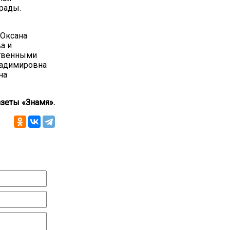
рады.
ы
 Оксана
а и
ственными
ладимировна
на
зеты «Знамя».