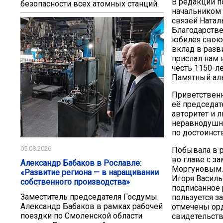
В редакции п
безопасности всех атомных станций.
начальником
связей Натал
Благодарстве
юбилея свою 
вклад в разв
прислал нам 
честь 1150-л
Памятный ал
Приветственн
её председате
авторитет и 
неравнодушны
по достоинст
05.08.2026
Побывала в р
во главе с з
Александр Бабаков в Рославле:
Моргуновым. 
«Развитие региона — в наращивании
Игоря Василь
собственного производства»
подписанное 
Заместитель председателя Госдумы
пользуется з
Александр Бабаков в рамках рабочей
отмечены орд
поездки по Смоленской области
свидетельств