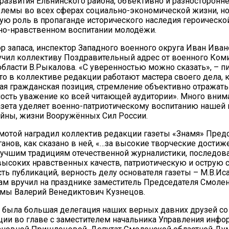
 развития Ельнинского района, объективно и разносторонн
блемы во всех сферах социально-экономической жизни, н
ую роль в пропаганде исторического наследия героическо
но-нравственном воспитании молодёжи.
р запаса, инспектор Западного военного округа Иван Ива
чил коллективу Поздравительный адрес от военного Ком
бласти В.Рыкалова. «С уверенностью можно сказать», – 
что в коллективе редакции работают мастера своего дела,
ая гражданская позиция, стремление объективно отражать
ость уважение ко всей читающей аудитории». Много внима
азета уделяет военно-патриотическому воспитанию нашей
йны, жизни Вооружённых Сил России.
мотой наградил коллектив редакции газеты «Знамя» Пред
анов, как сказано в ней, «…за высокие творческие достиж
учшим традициям отечественной журналистики, последов
высоких нравственных качеств, патриотическую и острую
ть публикаций, верность делу основателя газеты – М.В.Ис
нам вручил на празднике заместитель Председателя Смоле
умы Валерий Венедиктович Кузнецов.
 была большая делегация наших верных давних друзей с
ции во главе с заместителем начальника Управления инф