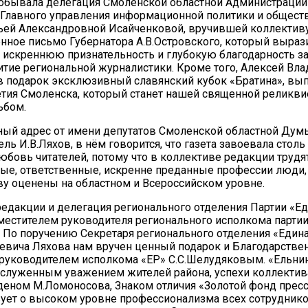
обывала делегация Смоленской областной Администрации 
 Главного управления информационной политики и общес
ьей Александровной Исайченковой, вручившей коллектив
нное письмо Губернатора А.В.Островского, который выраз
искреннюю признательность и глубокую благодарность з
итие региональной журналистики. Кроме того, Алексей Вл
в подарок эксклюзивный славянский кубок «Братина», в
етия Смоленска, который станет нашей священной реликвие
ьбом.
ый адрес от имени депутатов Смоленской областной Дум
ль И.В.Ляхов, в нём говорится, что газета завоевала стол
любовь читателей, потому что в коллективе редакции трудя
е, ответственные, искренне преданные профессии люди, 
ву оценены на областном и Всероссийском уровне.
едакции и делегация регионального отделения Партии «Ед
аместителем руководителя регионального исполкома парти
По поручению Секретаря регионального отделения «Едина
евича Ляхова нам вручен ценный подарок и Благодарстве
руководителем исполкома «ЕР» С.С.Шелудяковым. «Ельни
аслуженным уважением жителей района, успехи коллектив
еном М.Ломоносова, Знаком отличия «Золотой фонд пресс
ует о высоком уровне профессионализма всех сотрудник