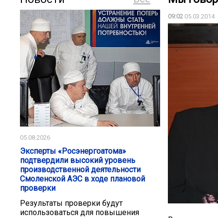
09:02
05.03.2014
05.08.2026
Эксперты «Росэнергоатома»
подтвердили высокий уровень
производственной деятельности
Смоленской АЭС в ходе плановой
проверки
Результаты проверки будут
использоваться для повышения