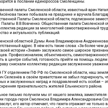
оворится в послании единороссов Смоленщины.
енной палаты Смоленской области, известный врач Ната
ксёнова также побывала на празднике и вручила Благода
твенной Палаты Смоленской области, подписанное замес
 Палаты В.В.Вовченко. Общественная палата Смоленской о
оллектив редакции за многолетний самоотверженный труд
ство и актуальность публикаций.
ленской областной Думы Анна Владимировна Андреенкова
тственный адрес. В нём есть такие слова: «За более чем д
своей истории «Знамя» заслужило самое широкое признани
цев. Профессионализм, объективность, самоотверженност
ть в центре событий, готовность прийти на помощь людям 
праву снискали коллективу редакции заслуженное уважени
 ГУ отделением ПФ РФ по Смоленской области, наш земл
ч Селезнёв в своём приветствии не забыл подчеркнуть, ч
ых и заслуженных наград и поздравлений есть особая – э
искренняя признательность жителей Ельнинского района.
ное письмо получили мы от нашего земляка, заместителя
и города-героя Смоленска Владимира Александровича Сов
заслуг, его автор отмечает, что газета отражает не только