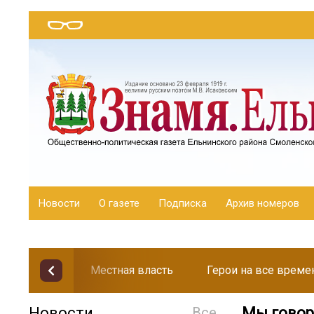
Новости
О газете
Подписка
Архив номеров
Местная власть
Герои на все време
Новости
Все
Мы говор