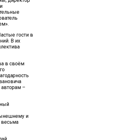
мы, директор
и
ательные
ователь
ем».
Частые гости в
ий. В их
ллектива
ва в своём
го
агодарность
Ивановича
ё авторам –
ьный
нынешнему и
, весьма
лай