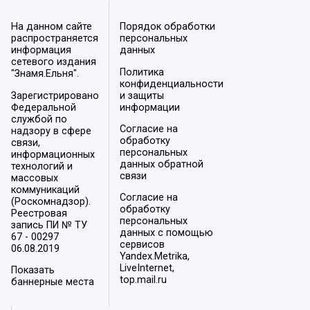
На данном сайте
Порядок обработки
распространяется
персональных
информация
данных
сетевого издания
Политика
"Знамя.Ельня".
конфиденциальности
Зарегистрировано
и защиты
Федеральной
информации
службой по
Согласие на
надзору в сфере
обработку
связи,
персональных
информационных
данных обратной
технологий и
связи
массовых
коммуникаций
Согласие на
(Роскомнадзор).
обработку
Реестровая
персональных
запись ПИ № ТУ
данных с помощью
67 - 00297
сервисов
06.08.2019
Yandex.Metrika,
LiveInternet,
Показать
top.mail.ru
баннерные места