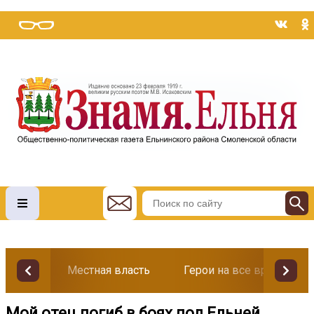
Местная власть
Герои на все времена
Мой отец погиб в боях под Ельней