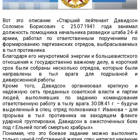
Вот это описание: «Старший лейтенант Давидсон
Соломон Борисович с 25.07.1941 года занимал
должность помощника начальника разведки штаба 24-й
армии, работал по ответственным поручениям по
формированию партизанских отрядов, выбрасываемых
в тыл противника.
Благодаря его неукротимой энергии и большевистского
отношения к государственно важному делу, в короткий
срок были собраны несколько отрядов, которые были
направлены в тыл врага для подрывной и
диверсионной работы.
Кроме того, Давидсон организовал крепкую и
надёжную сеть преданных советской власти и партии
людей, выполнявших по заданию командования
ответственную работу в тылу врага. 30.08.41 г. – будучи
выделенный в спец. отряд полковника т. Иванова – для
прорыва в тыл противника на заходящем фланге
ударной группировки, Давидсон в ожесточённых боях
под г.Ельней погиб смертью храбрых».
Понимая, что это боевое задание можно выполнить
только ценой собственной жизни, отец написал накануне