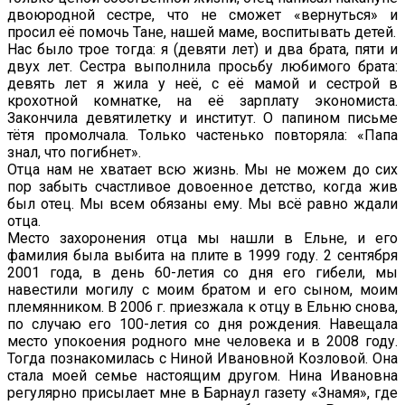
двоюродной сестре, что не сможет «вернуться» и
просил её помочь Тане, нашей маме, воспитывать детей.
Нас было трое тогда: я (девяти лет) и два брата, пяти и
двух лет. Сестра выполнила просьбу любимого брата:
девять лет я жила у неё, с её мамой и сестрой в
крохотной комнатке, на её зарплату экономиста.
Закончила девятилетку и институт. О папином письме
тётя промолчала. Только частенько повторяла: «Папа
знал, что погибнет».
Отца нам не хватает всю жизнь. Мы не можем до сих
пор забыть счастливое довоенное детство, когда жив
был отец. Мы всем обязаны ему. Мы всё равно ждали
отца.
Место захоронения отца мы нашли в Ельне, и его
фамилия была выбита на плите в 1999 году. 2 сентября
2001 года, в день 60-летия со дня его гибели, мы
навестили могилу с моим братом и его сыном, моим
племянником. В 2006 г. приезжала к отцу в Ельню снова,
по случаю его 100-летия со дня рождения. Навещала
место упокоения родного мне человека и в 2008 году.
Тогда познакомилась с Ниной Ивановной Козловой. Она
стала моей семье настоящим другом. Нина Ивановна
регулярно присылает мне в Барнаул газету «Знамя», где