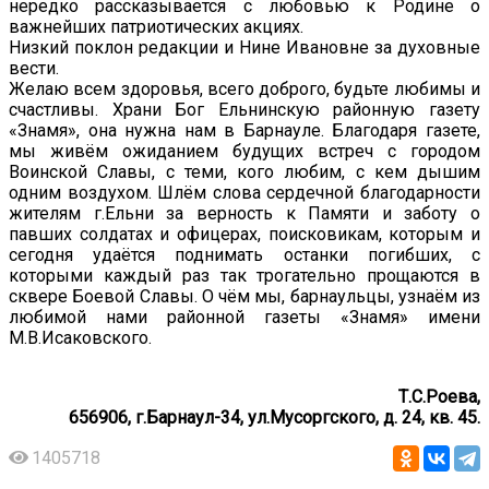
нередко рассказывается с любовью к Родине о
важнейших патриотических акциях.
Низкий поклон редакции и Нине Ивановне за духовные
вести.
Желаю всем здоровья, всего доброго, будьте любимы и
счастливы. Храни Бог Ельнинскую районную газету
«Знамя», она нужна нам в Барнауле. Благодаря газете,
мы живём ожиданием будущих встреч с городом
Воинской Славы, с теми, кого любим, с кем дышим
одним воздухом. Шлём слова сердечной благодарности
жителям г.Ельни за верность к Памяти и заботу о
павших солдатах и офицерах, поисковикам, которым и
сегодня удаётся поднимать останки погибших, с
которыми каждый раз так трогательно прощаются в
сквере Боевой Славы. О чём мы, барнаульцы, узнаём из
любимой нами районной газеты «Знамя» имени
М.В.Исаковского.
Т.С.Роева,
656906, г.Барнаул-34, ул.Мусоргского, д. 24, кв. 45.
1405718