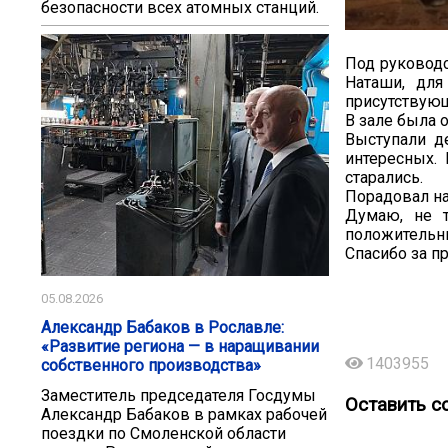
безопасности всех атомных станций.
Под руковод
Наташи, для
присутствую
В зале была 
Выступали д
интересных. 
старались.
Порадовал на
Думаю, не т
положительн
Спасибо за п
05.08.2026
Александр Бабаков в Рославле:
«Развитие региона — в наращивании
1403955
собственного производства»
Заместитель председателя Госдумы
Оставить с
Александр Бабаков в рамках рабочей
поездки по Смоленской области