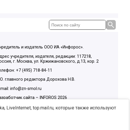
чредитель и издатель ООО ИА «Инфорос».
дрес учредителя, издателя, редакции: 117218,
оссия, г. Москва, ул. Кржижановского, д.13, кор. 2
елефон: +7 (495) 718-84-11
.О. главного редактора Дорохова Н.В.
-mail: info@zn-smol.ru
азработчик сайта –
INFOROS
2026
ы в социальных сетях:
, LiveInternet, top.mail.ru, которые также используют