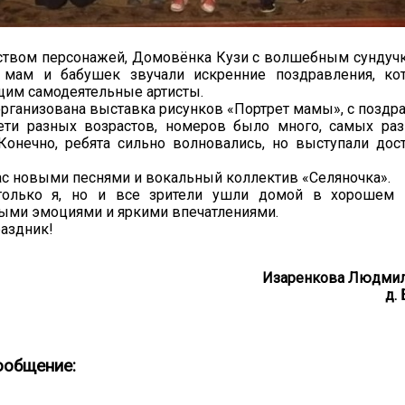
ством персонажей, Домовёнка Кузи с волшебным сундуч
 мам и бабушек звучали искренние поздравления, ко
щим самодеятельные артисты.
организована выставка рисунков «Портрет мамы», с поздр
ети разных возрастов, номеров было много, самых ра
Конечно, ребята сильно волновались, но выступали дос
с новыми песнями и вокальный коллектив «Селяночка».
олько я, но и все зрители ушли домой в хорошем н
ыми эмоциями и яркими впечатлениями.
раздник!
Изаренкова Людмил
д.
ообщение: