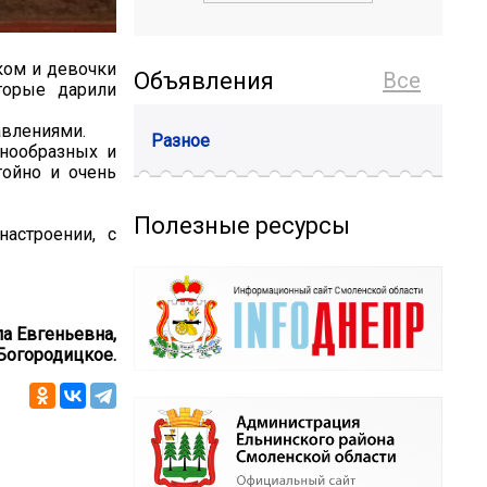
ком и девочки
Объявления
Все
торые дарили
авлениями.
Разное
знообразных и
тойно и очень
Полезные ресурсы
астроении, с
а Евгеньевна,
 Богородицкое.