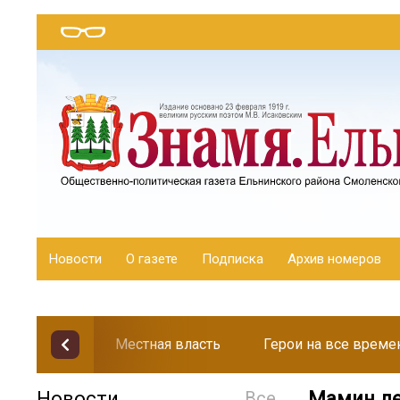
Новости
О газете
Подписка
Архив номеров
Местная власть
Герои на все време
Новости
Все
Мамин де