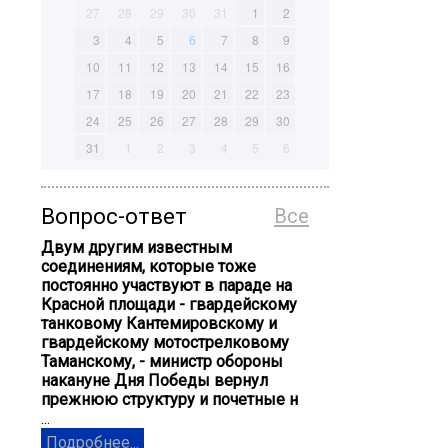
27
28
29
30
31
1
2
3
4
5
6
7
8
9
10
11
12
13
14
15
16
17
18
19
20
21
22
23
24
25
26
27
28
29
30
31
1
2
3
4
5
6
Вопрос-ответ
Все
Двум другим известным
соединениям, которые тоже
постоянно участвуют в параде на
Красной площади - гвардейскому
танковому Кантемировскому и
гвардейскому мотострелковому
Таманскому, - министр обороны
накануне Дня Победы вернул
прежнюю структуру и почетные н
...
Подробнее...