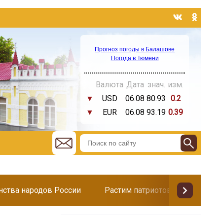
Прогноз погоды в Балашове
Погода в Тюмени
Валюта
Дата
знач.
изм.
▼
USD
06.08
80.93
0.2
▼
EUR
06.08
93.19
0.39
инства народов России
Растим патриотов
Поздр