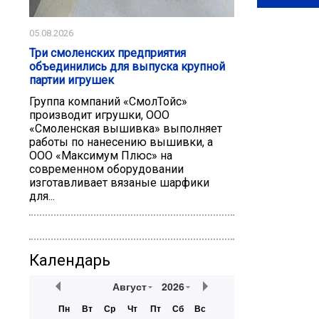
05.08.2026
Три смоленских предприятия
объединились для выпуска крупной
партии игрушек
Группа компаний «СмолТойс»
производит игрушки, ООО
«Смоленская вышивка» выполняет
работы по нанесению вышивки, а
ООО «Максимум Плюс» на
современном оборудовании
изготавливает вязаные шарфики
для...
Календарь
Август
2026
Пн
Вт
Ср
Чт
Пт
Сб
Вс