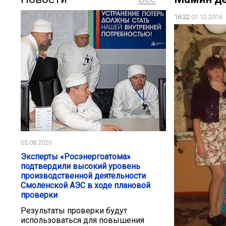
16:22
01.12.2016
05.08.2026
Эксперты «Росэнергоатома»
подтвердили высокий уровень
производственной деятельности
Смоленской АЭС в ходе плановой
проверки
Результаты проверки будут
использоваться для повышения