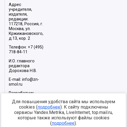
Адрес
учредителя,
издателя,
редакции:
117218, Россия, г.
Москва, ул.
Кржижановского,
д.13, кор. 2
Телефон: +7 (495)
718-84-11
И.О. главного
редактора
Дорохова Н.В.
E-mail: info@zn-
smol.ru
Разработчик
сайта –
INFOROS
Для повышения удобства сайта мы используем
2026
cookies (
подробнее
). К сайту подключены
Мы в социальных
сервисы Yandex.Metrika, LiveInternet, top.mail.ru,
сетях:
которые также используют файлы cookies
(
подробнее
).