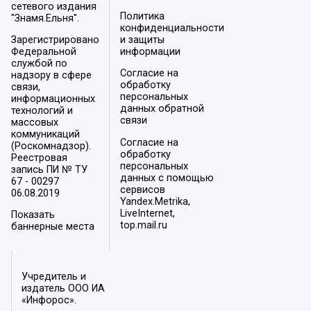
сетевого издания
Политика
"Знамя.Ельня".
конфиденциальности
Зарегистрировано
и защиты
Федеральной
информации
службой по
Согласие на
надзору в сфере
обработку
связи,
персональных
информационных
данных обратной
технологий и
связи
массовых
коммуникаций
Согласие на
(Роскомнадзор).
обработку
Реестровая
персональных
запись ПИ № ТУ
данных с помощью
67 - 00297
сервисов
06.08.2019
Yandex.Metrika,
LiveInternet,
Показать
top.mail.ru
баннерные места
Учредитель и
издатель ООО ИА
«Инфорос».