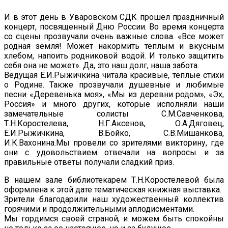
И в этот день в Уваровском СДК прошел праздничный
концерт, посвященный Дню России. Во время концерта
со сцены прозвучали очень важные слова. «Все может
родная земля! Может накормить теплым и вкусным
хлебом, напоить родниковой водой. И только защитить
себя она не может». Да, это наш долг, наша забота.
Ведущая Е.И.Рыжичкина читала красивые, теплые стихи
о Родине. Также прозвучали душевные и любимые
песни «Деревенька моя», «Мы из деревни родом», «Эх,
Россия» и много других, которые исполняли наши
замечательные солисты С.М.Савченкова,
Т.Н.Коростелева, Н.Г.Аксенов, О.А.Дяговец,
Е.И.Рыжичкина, В.Бойко, С.В.Мишанкова,
И.К.Вахонина.Мы провели со зрителями викторину, где
они с удовольствием отвечали на вопросы и за
правильные ответы получали сладкий приз.
В нашем зале библиотекарем Т.Н.Коростелевой была
оформлена к этой дате тематическая книжная выставка.
Зрители благодарили наш художественный коллектив
горячими и продолжительными аплодисментами.
Мы гордимся своей страной, и можем быть спокойны