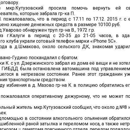
оговору.
з мкр.Кутузовский просила помочь вернуть ей 
еватель, которые забрала гр-ка П.
М. пожаловалась, что в период с 17.11 по 17.12. 2015 г. с
ено хищение денежных средств в размере 10100 руб.
.Уварово обнаружен труп гр-на В., 1972 г.р.
из г.Калуги в период с 20-35 до 21-05 часов, в зда
о клуба украли сотовый телефон марки «iPhone 5С».
года в д.Шмаково, около сельского ДК, знакомая ударил
Ивано-Гудино поскандалил с братом.
ки К. с ул. Дзержинского забрал из дома её вещи и не хоте
 ГИБДД была остановлена автомашина под управлением г
вшегося в нетрезвом состоянии. Ранее этот гражданин 
ния транспортным средством.
оду избиения в д. Мазово гр-на К. в полицию обратились ег
. пожаловался оперативному дежурному, что не может п
ольный житель мкр.Кутузовский сообщил, что около д.№8 
ек.
помощью в состоянии алкогольного опьянения обратился 
о-ушибленной раной затылка и переломом носа, а также нетр
 диагнозом – гематома поясничного отдела, перелом подвздо