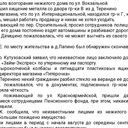
шло возгорание нежилого дома по ул. Вокзальной.
шил хищение металла со двора гр-ки В. из д. Теренино.
агазина, что по ул. Интернациональной, находился гр-н Г.,
, мешал работать продавцу и никак не хотел уходить.
живающий по пер. Строительный, просил сотрудников поли
е его дома постоянно ездят автомашины и разбивают дорог
д. Дёмщино пожаловалась, что не может выгнать из своего
 Е. по месту жительства в д.Лапино был обнаружен скончав
кр. Кутузовский заявил, что неизвестное лицо заключило д
 «Займ-Экспрес» по утерянному им паспорту.
ырокопчёной колбасы и пятнадцати пластиковых ящи
директора магазина «Пятёрочка».
. Теренино некий гражданин разбил стекло на веранде её д
. пожаловался, что в документах, подписанных гр-ном 
яла чёткость.
, поживающей по ул. Красноармейской, пришли д
иеся сотрудницами Пенсионного фонда, при этом, никак
явили.
 К. сообщила, что неизвестными лицами из нежилого
большак похищено имущество.
и лицами в период с начала августа до середины сентя