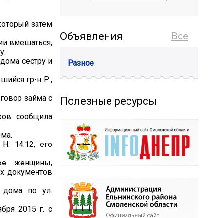
 который затем
Объявления
Все
ции вмешаться,
у.
 дома сестру и
Разное
шийся гр-н Р.,
оговор займа с
Полезные ресурсы
ков сообщила
ома.
Н. 14.12, его
ве женщины,
их документов
 дома по ул.
бря 2015 г. с