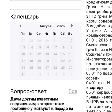
кредитному д
Гр-ка Н. и
электрообогр
Календарь
31.12 гр-ка 
карты соверш
Август
2026
В водоёме в д
У гр-на А. 
Пн
Вт
Ср
Чт
Пт
Сб
Вс
компьютерног
01.01. 2016 
27
28
29
30
31
1
2
Смоленска.
3
4
5
6
7
8
9
Гр-н Ш. из д.
10
11
12
13
14
15
16
Сожитель гр-
Инспектором
17
18
19
20
21
22
23
г.р., находи
24
25
26
27
28
29
30
прав управле
03.01 по пов
31
1
2
3
4
5
6
соседи.
04.01 гр-н И
квартиру.
Вопрос-ответ
Все
05.01 сердоб
пьяный челов
Двум другим известным
В ЦРБ за мед
соединениям, которые тоже
г.р., с рван
постоянно участвуют в параде на
1981 г.р., с