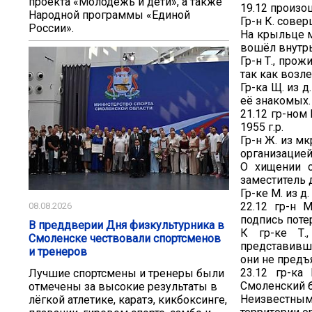
проекта «Молодёжь и дети», а также
19.12 произо
Народной программы «Единой
Гр-н К. совер
России».
На крыльце м
вошёл внутрь
Гр-н Т., про
так как возл
Гр-ка Щ. из 
её знакомых.
21.12 гр-ном
1955 г.р.
Гр-н Ж. из м
организацией
О хищении с
заместитель 
Гр-ке М. из д
22.12 гр-н М
08.08.2026
подпись потер
В преддверии Дня физкультурника в
К гр-ке Т.
Смоленске чествовали спортсменов
представивш
и тренеров
они не предъ
23.12 гр-ка
Лучшие спортсмены и тренеры были
Смоленский 
отмечены за высокие результаты в
Неизвестным
лёгкой атлетике, каратэ, кикбоксинге,