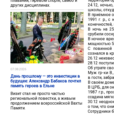
территории о
плавании, гиревом спорте, самбо и
24.12, ночь
других дисциплинах.
школы, откуд
В приёмное о
1991 г. р.,
конечностей,
В ночь на 2
срубили сосну
В ночное вре
мощностью 5 
С повинной 
сознался в кр
26.12 неизве
28.12 поступ
Об утрате сво
07.08.2026
Муж гр-ки В.
Дань прошлому — это инвестиции в
в гости, забр
будущее: Александр Бабаков почтил
В своём доме 
память героев в Ельне
В ЦРБ, для о
1987 г.р., п
Визит стал не просто частью
ссадина мягк
региональной повестки, а живым
30.12 неоднок
продолжением всероссийской Вахты
о том, что он
Памяти.
Сотрудники б