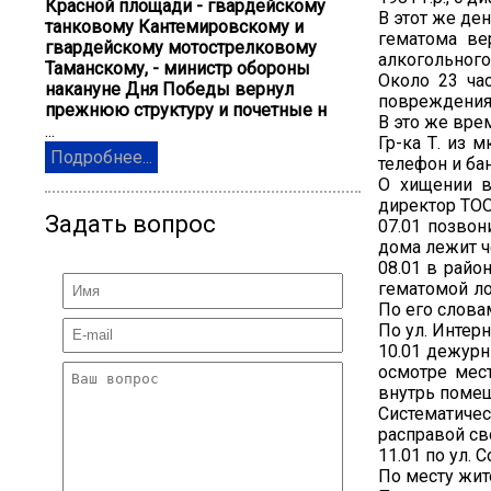
Красной площади - гвардейскому
В этот же ден
танковому Кантемировскому и
гематома ве
гвардейскому мотострелковому
алкогольного
Таманскому, - министр обороны
Около 23 час
накануне Дня Победы вернул
повреждения г
прежнюю структуру и почетные н
В это же врем
...
Гр-ка Т. из м
Подробнее...
телефон и ба
О хищении в
директор ТОО
Задать вопрос
07.01 позвон
дома лежит ч
08.01 в райо
гематомой ло
По его слова
По ул. Интерн
10.01 дежурн
осмотре мес
внутрь помещ
Систематиче
расправой св
11.01 по ул.
По месту жите