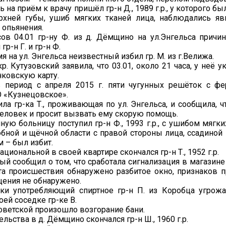
ь на приём к врачу пришёл гр-н Д., 1989 г.р., у которого б
рхней губы, ушиб мягких тканей лица, наблюдались я
 опьянения.
ов 04.01 гр-ну Ф. из д. Дёмщино на ул.Энгельса причи
р-н Г. и гр-н Ф.
я на ул. Энгельса неизвестный избил гр. М. из г.Велижа.
кр. Кутузовский заявила, что 03.01, около 21 часа, у неё 
нковскую карту.
 период с апреля 2015 г. пяти чугунных решёток с ф
 «Кузнецовское».
ила гр-ка Т., проживающая по ул. Энгельса, и сообщила, 
еловек и просит вызвать ему скорую помощь.
нную больницу поступил гр-н Ф., 1993 г.р., с ушибом мягки
бной и щёчной области с правой стороны лица, ссадиной 
м – был избит.
ациональной в своей квартире скончался гр-н Т., 1952 г.р.
ый сообщил о том, что сработала сигнализация в магазине
та происшествия обнаружено разбитое окно, признаков 
ения не обнаружено.
ски употребляющий спиртное гр-н П. из Коробца угрож
оей соседке гр-ке В.
 Советской произошло возгорание бани.
льства в д. Дёмщино скончался гр-н Ш., 1960 г.р.