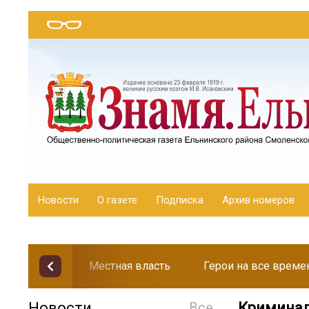
Новости
О газете
Подписка
Архив номеров
Местная власть
Герои на все време
Новости
Все
Криминал