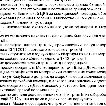
рганизации был вывезен лесопогрузчик.
ю, неизвестные проникли в неохраняемое здание бывшей
а похитили электрочайник и постельные принадлежности.
тделение Ельнинской ЦРБ за медицинской помощью обрати
 с ножевым ранением голени и множественными ушибами 
 верхней половины туловища.
5.12 неизвестные около бывшего Дома офицеров в мкр
.
мя из столярного цеха МУП «Жилищник» был похищен эле
кВт.
в полицию явился гр-н К., проживающий по ул.Говор
аже 13.11.2015 г. сотового телефона у гр-на М.
стный стучался во входную дверь квартиры гр-на С. из мкр.
ило сообщение о сбыте краденого 17.12 гр-ном П.
их документов заявил гр-н. С. из д.Богородицкое.
, проживающей в п. Монастырщина, гр-н В. из д.Дёмщино,
ал два сертификата на материнский капитал и не хочет возв
по ул. Казубского до приезда скорой помощи скончался гр-н
казания врачебной помощи, в алкогольном опьянении доста
роживающего по ул.Дзержинской, у которого был диагност
их тканей правой половины лица.
ратно звонили родственники г-на. Т. и гр-на В. из с.Короб
и ещё 22.12 ушли из дома и до сих пор не вернулись.
анка г. Москвы сообщили, что гр-н Ж. не выполняет свои 