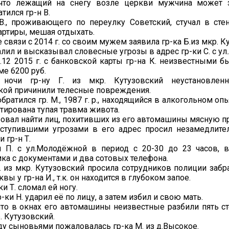
что лежащий на снегу возле церкви мужчина может з
тился гр-н В.
В., проживающего по переулку Советский, стучал в сте
артиры, мешая отдыхать.
е связи с 2014 г. со своим мужем заявила гр-ка Б.из мкр. К
алил и высказывал словесные угрозы в адрес гр-ки С. с ул
8.12 2015 г. с банковской карты гр-на К. неизвестными 
ме 6200 руб.
 ночи гр-ну Г. из мкр. Кутузовский неустановле
кой причинили телесные повреждения.
братился гр. М., 1987 г. р., находящийся в алкогольном опь
тирована тупая травма живота.
ебовал найти лиц, похитивших из его автомашины мясную 
оступившими угрозами в его адрес просил незамедлите
 гр-н Т.
и П. с ул.Молодёжной в период с 20-30 до 23 часов, в
ка с документами и два сотовых телефона.
П. из мкр. Кутузовский просила сотрудников полиции заб
вы у гр-на И., т.к. он находится в глубоком запое.
и Т. сломал ей ногу.
ки Н. ударил её по лицу, а затем избил и свою мать.
 что в окнах его автомашины неизвестные разбили пять с
р. Кутузовский.
у сыновьями пожаловалась гр-ка М. из д.Высокое.