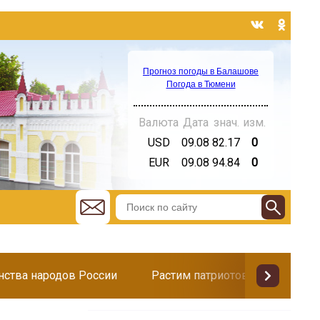
Прогноз погоды в Балашове
Погода в Тюмени
Валюта
Дата
знач.
изм.
USD
09.08
82.17
0
EUR
09.08
94.84
0
инства народов России
Растим патриотов
Поздр