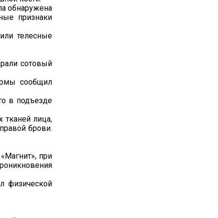
ыла обнаружена
вные признаки
нили телесные
украли сотовый
ермы сообщил
что в подъезде
х тканей лица,
правой брови.
 «Магнит», при
проникновения
ал физической