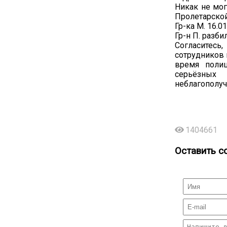
Никак не мог
Пролетарской
Гр-ка М. 16.0
Гр-н П. разби
Согласитесь
сотрудников 
время полиц
серьёзных
неблагополуч
1404661
Оставить с