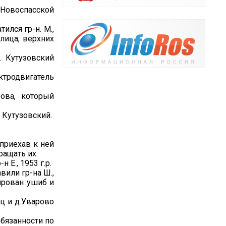
 Новоспасской
лся гр-н. М.,
лица, верхних
. Кутузовский
ктродвигатель
ова, который
 Кутузовский.
 приехав к ней
ращать их.
 Е., 1953 г.р.
вили гр-на Ш.,
ирован ушиб и
ец и д.Уварово
обязанности по