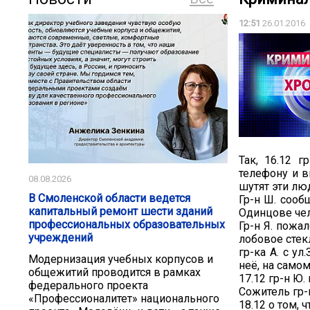
12:51
26.01.2016
Так, 16.12 г
телефону и в
08.08.2026
шутят эти люд
В Смоленской области ведется
Гр-н Ш. сооб
капитальный ремонт шести зданий
Одинцове чел
профессиональных образовательных
Гр-н Я. пожа
учреждений
лобовое стекл
гр-ка А. с у
Модернизация учебных корпусов и
неё, на само
общежитий проводится в рамках
17.12 гр-н Ю
федерального проекта
Сожитель гр-к
«Профессионалитет» национального
18.12 о том, 