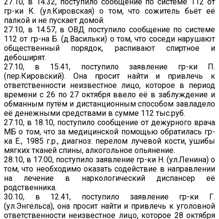
27.10, в 14.32, поступило сообщение по системе 112 от
гр-ки К. (ул.Кировская) о том, что сожитель бьёт её
палкой и не пускает домой.
27.10, в 14.57, в ОВД поступило сообщение по системе
112 от гр-на Б. (д.Васильки) о том, что соседи нарушают
общественный порядок, распивают спиртное и
дебоширят.
27.10, в 15.41, поступило заявление гр-ки П.
(пер.Кировский). Она просит найти и привлечь к
ответственности неизвестное лицо, которое в период
времени с 26 по 27 октября ввело её в заблуждение и
обманным путём и дистанционным способом завладело
её денежными средствами в сумме 112 тыс.руб.
27.10, в 18.10, поступило сообщение от дежурного врача
МБ о том, что за медицинской помощью обратилась гр-
ка Е., 1985 г.р., диагноз: перелом лучевой кости, ушибы
мягких тканей спины, алкогольное опьянение.
28.10, в 17.00, поступило заявление гр-ки Н. (ул.Ленина) о
том, что необходимо оказать содействие в направлении
на лечение в наркологический диспансер её
родственника.
30.10, в 12.41, поступило заявление гр-ки Г.
(ул.Энгельса), она просит найти и привлечь к уголовной
ответственности неизвестное лицо, которое 28 октября