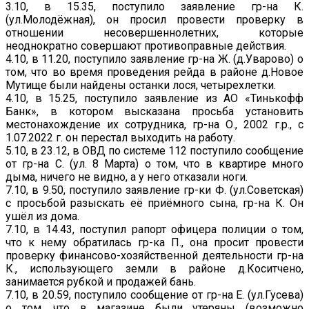
3.10, в 15.35, поступило заявление гр-на К.
(ул.Молодёжная), он просил провести проверку в
отношении несовершеннолетних, которые
неоднократно совершают противоправные действия.
4.10, в 11.20, поступило заявление гр-на Ж. (д.Уварово) о
том, что во время проведения рейда в районе д.Новое
Мутище были найдены останки лося, четырехлетки.
4.10, в 15.25, поступило заявление из АО «Тинькофф
Банк», в котором высказана просьба установить
местонахождение их сотрудника, гр-на О., 2002 г.р., с
1.07.2022 г. он перестал выходить на работу.
5.10, в 23.12, в ОВД по системе 112 поступило сообщение
от гр-на С. (ул. 8 Марта) о том, что в квартире много
дыма, ничего не видно, а у него отказали ноги.
7.10, в 9.50, поступило заявление гр-ки Ф. (ул.Советская)
с просьбой разыскать её приёмного сына, гр-на К. Он
ушёл из дома.
7.10, в 14.43, поступил рапорт офицера полиции о том,
что к нему обратилась гр-ка П., она просит провести
проверку финансово-хозяйственной деятельности гр-на
К., использующего земли в районе д.Коситчено,
занимается рубкой и продажей бань.
7.10, в 20.59, поступило сообщение от гр-на Е. (ул.Гусева)
о том, что в магазине были утеряны (возможно