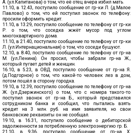
А. (ул.Капитанова) о том, что её отец вчера избил мать.
11.10, в 12.43, поступило сообщение от гр-ки Л. (д.Малое
Павлово) о том, что ей поступил звонок по телефону:
просили оформить кредит.
11.10, в 13.29, поступило сообщение по телефону от гр-ки
Р. о том, что соседка жжёт мусор под углом
многоквартирного дома.
11.10, в 21.40, поступило сообщение по телефону от гр-ки
Л. (ул.Интернациональная) о том, что соседи бушуют.
12.10, в 8.40, поступило сообщение по телефону от гр-на
М. (ул.Ленина). Он просил, чтобы забрали гр-на Ж.,
который пугает детей и женщин.
16.10, в 5.23, в ОВД поступило сообщение от гр-на Я.
(д.Подгорное) о том, что какой-то человек лез в дом,
потом пошёл в сторону городка.
19.10, в 12.39, поступило сообщение по телефону от гр-на
Ж. (ул.Дзержинского) о том, что с номера такого-то
поступил звонок от гр-на Б., который представился
сотрудником банка и сообщил, что пытались взять
кредит на 3 млн. руб. на имя заявителя, но свои
банковские реквизиты он не сообщал.
19.10, в 16.31, поступило сообщение о дебиторской
задолженности за потребленную электроэнергию гр. Б.
21.10, в 9.36, поступило сообщение от гр-на Х.