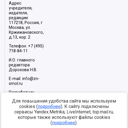
Адрес
учредителя,
издателя,
редакции:
117218, Россия, г.
Москва, ул.
Кржижановского,
д.13, кор. 2
Телефон: +7 (495)
718-84-11
И.О. главного
редактора
Дорохова Н.В.
E-mail: info@zn-
smol.ru
Разработчик
сайта –
INFOROS
Для повышения удобства сайта мы используем
2026
cookies (
подробнее
). К сайту подключены
Мы в социальных
сервисы Yandex.Metrika, LiveInternet, top.mail.ru,
сетях:
которые также используют файлы cookies
(
подробнее
).