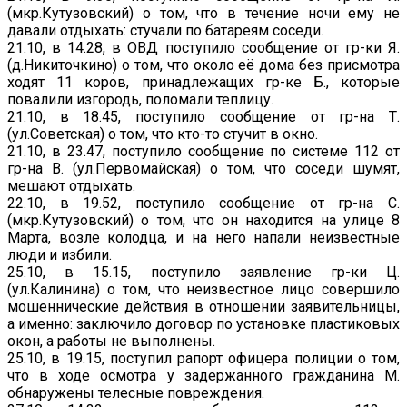
(мкр.Кутузовский) о том, что в течение ночи ему не
давали отдыхать: стучали по батареям соседи.
21.10, в 14.28, в ОВД поступило сообщение от гр-ки Я.
(д.Никиточкино) о том, что около её дома без присмотра
ходят 11 коров, принадлежащих гр-ке Б., которые
повалили изгородь, поломали теплицу.
21.10, в 18.45, поступило сообщение от гр-на Т.
(ул.Советская) о том, что кто-то стучит в окно.
21.10, в 23.47, поступило сообщение по системе 112 от
гр-на В. (ул.Первомайская) о том, что соседи шумят,
мешают отдыхать.
22.10, в 19.52, поступило сообщение от гр-на С.
(мкр.Кутузовский) о том, что он находится на улице 8
Марта, возле колодца, и на него напали неизвестные
люди и избили.
25.10, в 15.15, поступило заявление гр-ки Ц.
(ул.Калинина) о том, что неизвестное лицо совершило
мошеннические действия в отношении заявительницы,
а именно: заключило договор по установке пластиковых
окон, а работы не выполнены.
25.10, в 19.15, поступил рапорт офицера полиции о том,
что в ходе осмотра у задержанного гражданина М.
обнаружены телесные повреждения.