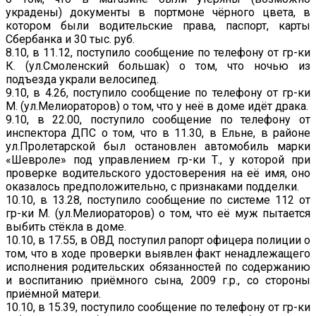
украдены) документы в портмоне чёрного цвета, в
котором были водительские права, паспорт, карты
Сбербанка и 30 тыс. руб.
8.10, в 11.12, поступило сообщение по телефону от гр-ки
К. (ул.Смоленский большак) о том, что ночью из
подъезда украли велосипед.
9.10, в 4.26, поступило сообщение по телефону от гр-ки
М. (ул.Мелиораторов) о том, что у неё в доме идёт драка.
9.10, в 22.00, поступило сообщение по телефону от
инспектора ДПС о том, что в 11.30, в Ельне, в районе
ул.Пролетарской был остановлен автомобиль марки
«Шевроле» под управлением гр-ки Т., у которой при
проверке водительского удостоверения на её имя, оно
оказалось предположительно, с признаками подделки.
10.10, в 13.28, поступило сообщение по системе 112 от
гр-ки М. (ул.Мелиораторов) о том, что её муж пытается
выбить стёкла в доме.
10.10, в 17.55, в ОВД поступил рапорт офицера полиции о
том, что в ходе проверки выявлен факт ненадлежащего
исполнения родительских обязанностей по содержанию
и воспитанию приёмного сына, 2009 г.р., со стороны
приёмной матери.
10.10, в 15.39, поступило сообщение по телефону от гр-ки