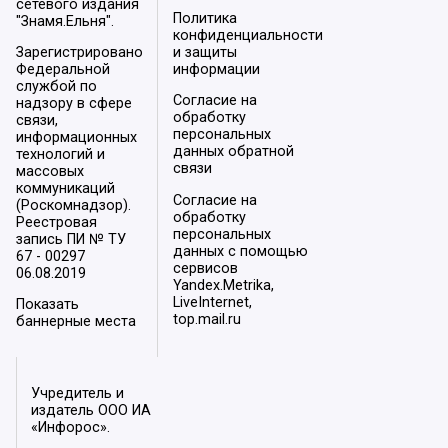
сетевого издания
Политика
"Знамя.Ельня".
конфиденциальности
Зарегистрировано
и защиты
Федеральной
информации
службой по
Согласие на
надзору в сфере
обработку
связи,
персональных
информационных
данных обратной
технологий и
связи
массовых
коммуникаций
Согласие на
(Роскомнадзор).
обработку
Реестровая
персональных
запись ПИ № ТУ
данных с помощью
67 - 00297
сервисов
06.08.2019
Yandex.Metrika,
LiveInternet,
Показать
top.mail.ru
баннерные места
Учредитель и
издатель ООО ИА
«Инфорос».