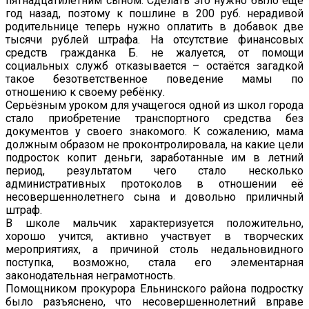
пятнадцатилетним сыном. Сделать это нужно было ещё
год назад, поэтому к пошлине в 200 руб. нерадивой
родительнице теперь нужно оплатить в добавок две
тысячи рублей штрафа. На отсутствие финансовых
средств гражданка Б. не жалуется, от помощи
социальных служб отказывается – остаётся загадкой
такое безответственное поведение мамы по
отношению к своему ребёнку.
Серьёзным уроком для учащегося одной из школ города
стало приобретение транспортного средства без
документов у своего знакомого. К сожалению, мама
должным образом не проконтролировала, на какие цели
подросток копит деньги, заработанные им в летний
период, результатом чего стало несколько
административных протоколов в отношении её
несовершеннолетнего сына и довольно приличный
штраф.
В школе мальчик характеризуется положительно,
хорошо учится, активно участвует в творческих
мероприятиях, а причиной столь недальновидного
поступка, возможно, стала его элементарная
законодательная неграмотность.
Помощником прокурора Ельнинского района подростку
было разъяснено, что несовершеннолетний вправе