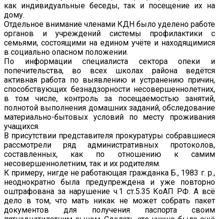
как индивидуальные беседы, так и посещение их на
дому.
Отдельное внимание членами КДН было уделено работе
органов и учреждений системы профилактики с
семьями, состоящими на едином учёте и находящимися
в социально опасном положении.
По информации специалиста сектора опеки и
попечительства, во всех школах района ведётся
активная работа по выявлению и устранению причин,
способствующих безнадзорности несовершеннолетних,
в том числе, контроль за посещаемостью занятий,
полнотой выполнения домашних заданий, обследование
материально-бытовых условий по месту проживания
учащихся.
В присутствии представителя прокуратуры собравшиеся
рассмотрели ряд административных протоколов,
составленных, как по отношению к самим
несовершеннолетним, так и их родителям.
К примеру, нигде не работающая гражданка Б., 1983 г. р.,
неоднократно была предупреждена и уже повторно
оштрафована за нарушение ч.1 ст.5.35 КоАП РФ. А всё
дело в том, что мать никак не может собрать пакет
документов для получения паспорта своим