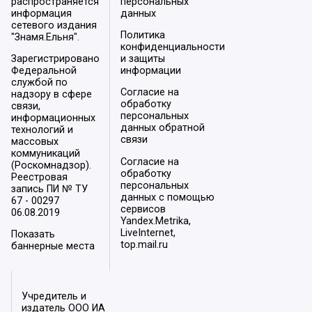
распространяется
персональных
информация
данных
сетевого издания
Политика
"Знамя.Ельня".
конфиденциальности
Зарегистрировано
и защиты
Федеральной
информации
службой по
Согласие на
надзору в сфере
обработку
связи,
персональных
информационных
данных обратной
технологий и
связи
массовых
коммуникаций
Согласие на
(Роскомнадзор).
обработку
Реестровая
персональных
запись ПИ № ТУ
данных с помощью
67 - 00297
сервисов
06.08.2019
Yandex.Metrika,
LiveInternet,
Показать
top.mail.ru
баннерные места
Учредитель и
издатель ООО ИА