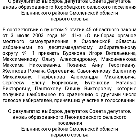
О результатах выборов депутатов Совета депутатов
вновь образованного Коробецкого сельского поселения
Ельнинского района Смоленской области
первого созыва
В соответствии с пунктом 2 статьи 45 областного закона
от 3 июля 2003 года № 41-з «О выборах органов
местного самоуправления в Смоленской области»
избранными по десятимандатному избирательному
округу № 1 признать Бурякова Игоря Витальевича,
Максименкову Ольгу Александровну, Максименкова
Максима Николаевича, Позенко Анну Георгиевну,
Желткова Романа Сергеевича, Савонченкову Валентину
Михайловну, Парфенова Александра Михайловича,
Сергееву Елену Борисовну, Бутенкову Наталью
Викторовну, Пантюхову Галину Викторовну, которые
получили наибольшее по сравнению с другими число
голосов избирателей, принявших участие в голосовании.
О результатах выборов депутатов Совета депутатов
вновь образованного Леонидовского сельского
поселения
Ельнинского района Смоленской области
первого созыва