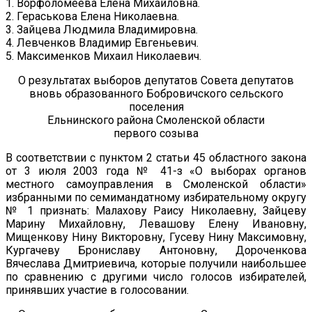
1. Ворфоломеева Елена Михайловна.
2. Гераськова Елена Николаевна.
3. Зайцева Людмила Владимировна.
4. Левченков Владимир Евгеньевич.
5. Максименков Михаил Николаевич.
О результатах выборов депутатов Совета депутатов
вновь образованного Бобровичского сельского
поселения
Ельнинского района Смоленской области
первого созыва
В соответствии с пунктом 2 статьи 45 областного закона
от 3 июля 2003 года № 41-з «О выборах органов
местного самоуправления в Смоленской области»
избранными по семимандатному избирательному округу
№ 1 признать: Малахову Раису Николаевну, Зайцеву
Марину Михайловну, Левашову Елену Ивановну,
Мищенкову Нину Викторовну, Гусеву Нину Максимовну,
Кургачеву Брониславу Антоновну, Дороченкова
Вячеслава Дмитриевича, которые получили наибольшее
по сравнению с другими число голосов избирателей,
принявших участие в голосовании.