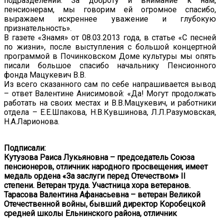
подразделений. За доброту и внимание к нам,
пенсионерам, мы говорим ей огромное спасибо,
выражаем искреннее уважение и глубокую
признательность».
В газете «Знамя» от 08.03.2013 года, в статье «С песней
по жизни», после выступления с большой концертной
программой в Починковском Доме культуры мы опять
писали большое спасибо начальнику Пенсионного
фонда Мацукевич В.В.
Из всего сказанного сам по себе напрашивается вывод
– ответ Валентине Анисимовой: «Да! Могут продолжать
работать на своих местах и В.В.Мацукевич, и работники
отдела – Е.Е.Шпакова, Н.В.Кувшинова, Л.Л.Разумовская,
Н.А.Ларионова.
Подписали:
Кутузова Раиса Лукьяновна – председатель Союза
пенсионеров, отличник народного просвещения, имеет
медаль ордена «За заслуги перед Отечеством» II
степени. Ветеран труда. Участница хора ветеранов.
Тарасова Валентина Афанасьевна – ветеран Великой
Отечественной войны, бывший директор Коробецкой
средней школы Ельнинского района, отличник