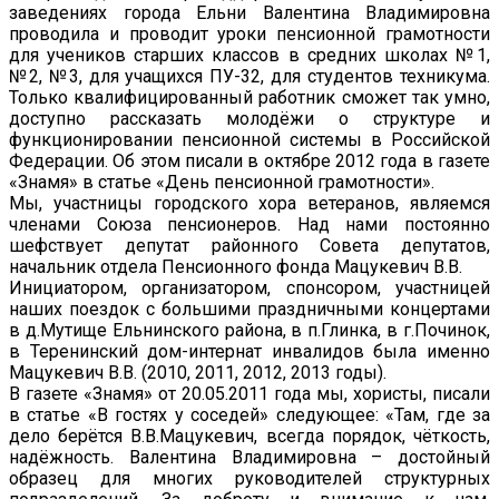
заведениях города Ельни Валентина Владимировна
проводила и проводит уроки пенсионной грамотности
для учеников старших классов в средних школах №1,
№2, №3, для учащихся ПУ-32, для студентов техникума.
Только квалифицированный работник сможет так умно,
доступно рассказать молодёжи о структуре и
функционировании пенсионной системы в Российской
Федерации. Об этом писали в октябре 2012 года в газете
«Знамя» в статье «День пенсионной грамотности».
Мы, участницы городского хора ветеранов, являемся
членами Союза пенсионеров. Над нами постоянно
шефствует депутат районного Совета депутатов,
начальник отдела Пенсионного фонда Мацукевич В.В.
Инициатором, организатором, спонсором, участницей
наших поездок с большими праздничными концертами
в д.Мутище Ельнинского района, в п.Глинка, в г.Починок,
в Теренинский дом-интернат инвалидов была именно
Мацукевич В.В. (2010, 2011, 2012, 2013 годы).
В газете «Знамя» от 20.05.2011 года мы, хористы, писали
в статье «В гостях у соседей» следующее: «Там, где за
дело берётся В.В.Мацукевич, всегда порядок, чёткость,
надёжность. Валентина Владимировна – достойный
образец для многих руководителей структурных