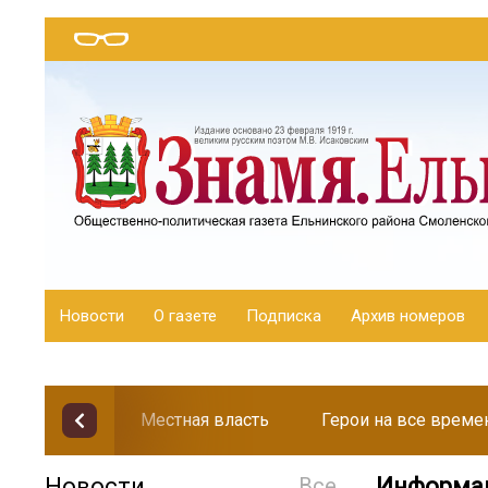
Новости
О газете
Подписка
Архив номеров
Местная власть
Герои на все време
Новости
Все
Информац