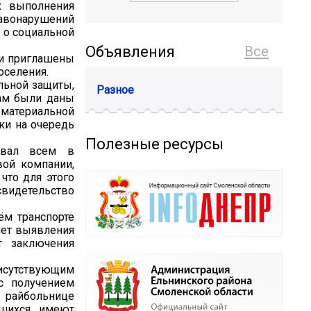
х выполнения
равонарушений
 о социальной
Объявления
Все
ли приглашены
оселения.
льной защиты,
Разное
цам были даны
материальной
ки на очередь
Полезные ресурсы
овал всем в
вой компании,
что для этого
свидетельство
ём транспорте
мет выявления
т заключения
исутствующим
с получением
й райбольнице
вшихся имеют