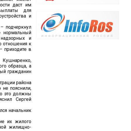
ости даст им
выплаты для
оустройства и
 – подчеркнул
те нормальный
 надзорных и
о отношения к
– приходите в
 Кушнаренко,
го образца, а
ный гражданин
страции района
 не пояснили,
то это должны
яснил Сергей
лся начальник
ие их жилого
ной жилищно-