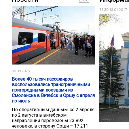
11:20
13.01.2017
06.08.2026
Более 40 тысяч пассажиров
воспользовались трансграничными
пригородными поездами из
Смоленска в Витебск и Оршу с апреля
по июль
По оперативным данным, со 2 апреля
по 2 августа в витебском
направлении перевезены 23 892
человека, в сторону Орши – 17 211