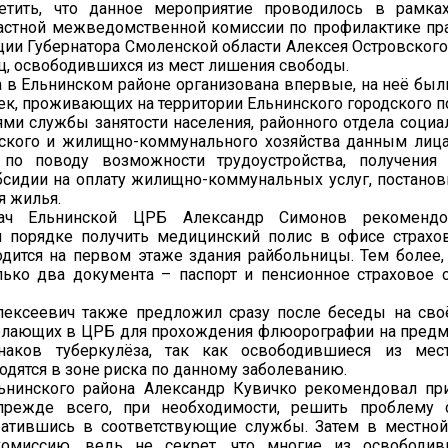
етить, что данное мероприятие проводилось в рамка
астной межведомственной комиссии по профилактике п
ии Губернатора Смоленской области Алексея Островского
ц, освободившихся из мест лишения свободы.
а в Ельнинском районе организована впервые, на неё бы
ек, проживающих на территории Ельнинского городского п
ми службы занятости населения, районного отдела социа
дского и жилищно-коммунального хозяйства данным ли
 по поводу возможности трудоустройства, получения 
сидии на оплату жилищно-коммунальных услуг, постанов
я жилья.
ач Ельнинской ЦРБ Александр Симонов рекоменд
м порядке получить медицинский полис в офисе страхо
дится на первом этаже здания райбольницы. Тем более, 
лько два документа – паспорт и пенсионное страховое 
лексеевич также предложил сразу после беседы на сво
елающих в ЦРБ для прохождения флюорографии на пред
наков туберкулёза, так как освободившиеся из мес
одятся в зоне риска по данному заболеванию.
ьнинского района Александр Кувичко рекомендовал пр
прежде всего, при необходимости, решить проблему 
братившись в соответствующие службы. Затем в местно
комиссию, ведь не секрет, что многие из освободи