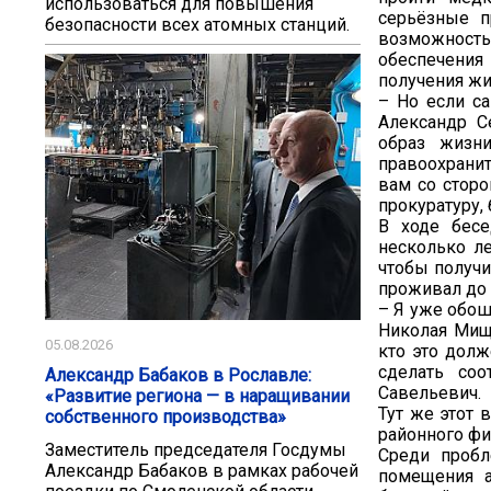
использоваться для повышения
серьёзные п
безопасности всех атомных станций.
возможност
обеспечения
получения жи
– Но если са
Александр С
образ жизн
правоохранит
вам со сторо
прокуратуру,
В ходе бесе
несколько ле
чтобы получи
проживал до 
– Я уже обош
Николая Мище
05.08.2026
кто это долж
сделать со
Александр Бабаков в Рославле:
Савельевич.
«Развитие региона — в наращивании
Тут же этот 
собственного производства»
районного ф
Заместитель председателя Госдумы
Среди пробл
Александр Бабаков в рамках рабочей
помещения а