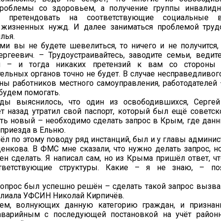
роблемы со здоровьем, а получение группы инвалидн
ь претендовать на соответствующие социальные 
 жизненных нужд. И далее заниматься проблемой труд
лья.
ми вы не будете шевелиться, то ничего и не получится,
ергеевич. – Трудоустраивайтесь, заводите семьи, веди
и – и тогда никаких претензий к вам со стороны
ельных органов точно не будет. В случае несправедливог
ны работников местного самоуправления, работодателей 
 будем помогать.
ды выяснилось, что один из освободившихся, Сергей
т назад утратил свой паспорт, который был ещё советско
ть новый – необходимо сделать запрос в Крым, где дан
приезда в Ельню.
ёл по этому поводу ряд инстанций, был и у главы админи
нкова. В ФМС мне сказали, что нужно делать запрос, но
ен сделать. Я написал сам, но из Крыма пришёл ответ, ч
ответствующие структуры. Какие – я не знаю, – по
вопрос был успешно решён – сделать такой запрос вызва
илиала УФСИН Николай Кирпичёв.
ем, волнующих данную категорию граждан, и признан
варийным с последующей постановкой на учёт район