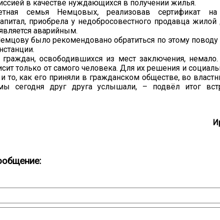
ссией в качестве нуждающихся в получении жилья.
детная семья Немцовых, реализовав сертификат на
апитал, приобрела у недобросовестного продавца жилой 
 является аварийным.
емцову было рекомендовано обратиться по этому поводу 
нстанции.
 граждан, освободившихся из мест заключения, немало.
сит только от самого человека. Для их решения и социал
 и то, как его приняли в гражданском обществе, во властн
мы сегодня друг друга услышали, – подвёл итог вст
И
ообщение: