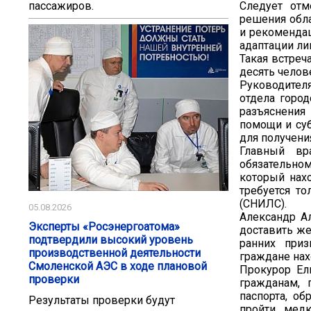
Следует отм
пассажиров.
решения обл
и рекомендац
адаптации ли
Такая встреч
десять челов
Руководителя
отдела горо
разъяснения
помощи и суб
для получени
Главный вр
обязательно
который нахо
требуется то
(СНИЛС).
05.08.2026
Александр А
Эксперты «Росэнергоатома»
доставить ж
подтвердили высокий уровень
ранних приз
производственной деятельности
граждане нах
Смоленской АЭС в ходе плановой
Прокурор Ел
проверки
гражданам, 
паспорта, о
Результаты проверки будут
пройти мед