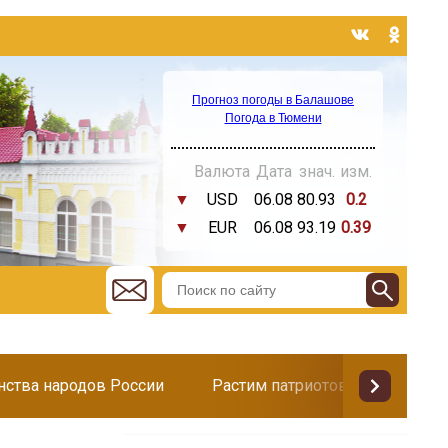
Прогноз погоды в Балашове
Погода в Тюмени
Валюта
Дата
знач.
изм.
▼
USD
06.08
80.93
0.2
▼
EUR
06.08
93.19
0.39
инства народов России
Растим патриотов
Поздр