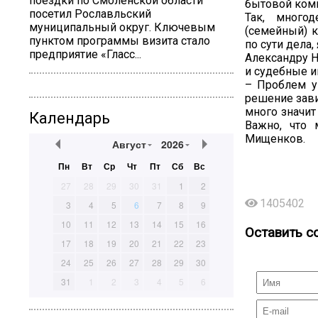
поездки по Смоленской области
бытовой коми
посетил Рославльский
Так, много
муниципальный округ. Ключевым
(семейный) к
пунктом программы визита стало
по сути дела,
предприятие «Гласс...
Александру Н
и судебные и
– Проблем у
решение зави
много значит
Календарь
Важно, что 
Мищенков.
Август
2026
Пн
Вт
Ср
Чт
Пт
Сб
Вс
27
28
29
30
31
1
2
1405402
3
4
5
6
7
8
9
10
11
12
13
14
15
16
Оставить с
17
18
19
20
21
22
23
24
25
26
27
28
29
30
31
1
2
3
4
5
6