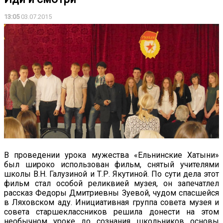
13:05
03.07.2015
В проведении урока мужества «Ельнинские Хатыни»
был широко использован фильм, снятый учителями
школы В.Н. Галузиной и Т.Р. Якутиной. По сути дела этот
фильм стал особой реликвией музея, он запечатлел
рассказ Федоры Дмитриевны Зуевой, чудом спасшейся
в Ляховском аду. Инициативная группа совета музея и
совета старшеклассников решила донести на этом
необычном уроке до сознания школьников основы