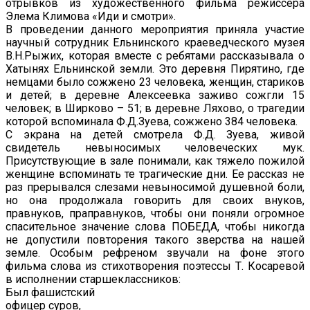
отрывков из художественного фильма режиссера
Элема Климова «Иди и смотри».
В проведении данного мероприятия приняла участие
научный сотрудник Ельнинского краеведческого музея
В.Н.Рыжих, которая вместе с ребятами рассказывала о
Хатынях Ельнинской земли. Это деревня Пирятино, где
немцами было сожжено 23 человека, женщин, стариков
и детей; в деревне Алексеевка заживо сожгли 15
человек; в Ширково – 51; в деревне Ляхово, о трагедии
которой вспоминала Ф.Д.Зуева, сожжено 384 человека.
С экрана на детей смотрела Ф.Д. Зуева, живой
свидетель невыносимых человеческих мук.
Присутствующие в зале понимали, как тяжело пожилой
женщине вспоминать те трагические дни. Ее рассказ не
раз прерывался слезами невыносимой душевной боли,
но она продолжала говорить для своих внуков,
правнуков, праправнуков, чтобы они поняли огромное
спасительное значение слова ПОБЕДА, чтобы никогда
не допустили повторения такого зверства на нашей
земле. Особым рефреном звучали на фоне этого
фильма слова из стихотворения поэтессы Т. Косаревой
в исполнении старшеклассников:
Был фашистский
офицер суров,