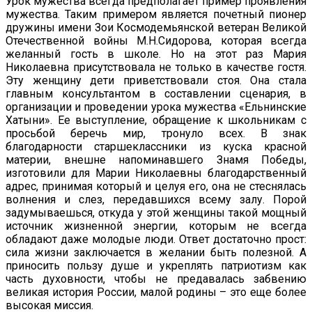
Урок мужества всегда предполагает пример проявления
мужества. Таким примером является почетный пионер
дружины имени Зои Космодемьянской ветеран Великой
Отечественной войны М.Н.Сидорова, которая всегда
желанный гость в школе. Но на этот раз Мария
Николаевна присутствовала не только в качестве гостя.
Эту женщину дети приветствовали стоя. Она стала
главным консультантом в составлении сценария, в
организации и проведении урока мужества «Ельнинские
Хатыни». Ее выступление, обращение к школьникам с
просьбой беречь мир, тронуло всех. В знак
благодарности старшеклассники из куска красной
материи, внешне напоминавшего Знамя Победы,
изготовили для Марии Николаевны благодарственный
адрес, принимая который и целуя его, она не стеснялась
волнения и слез, передавшихся всему залу. Порой
задумываешься, откуда у этой женщины такой мощный
источник жизненной энергии, которым не всегда
обладают даже молодые люди. Ответ достаточно прост:
сила жизни заключается в желании быть полезной. А
приносить пользу душе и укреплять патриотизм как
часть духовности, чтобы не предавалась забвению
великая история России, малой родины – это еще более
высокая миссия.