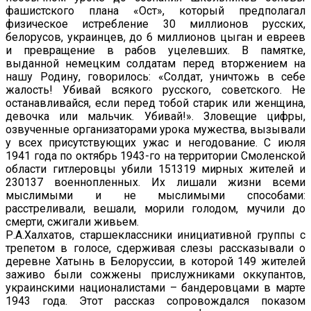
фашистского плана «Ост», который предполагал
физическое истребление 30 миллионов русских,
белорусов, украинцев, до 6 миллионов цыган и евреев
и превращение в рабов уцелевших. В памятке,
выданной немецким солдатам перед вторжением на
нашу Родину, говорилось: «Солдат, уничтожь в себе
жалость! Убивай всякого русского, советского. Не
останавливайся, если перед тобой старик или женщина,
девочка или мальчик. Убивай!». Зловещие цифры,
озвученные организаторами урока мужества, вызывали
у всех присутствующих ужас и негодование. С июля
1941 года по октябрь 1943-го на территории Смоленской
области гитлеровцы убили 151319 мирных жителей и
230137 военнопленных. Их лишали жизни всеми
мыслимыми и не мыслимыми способами:
расстреливали, вешали, морили голодом, мучили до
смерти, сжигали живьем.
Р.А.Халхатов, старшеклассники инициативной группы с
трепетом в голосе, сдерживая слезы рассказывали о
деревне Хатынь в Белоруссии, в которой 149 жителей
заживо были сожжены прислужниками оккупантов,
украинскими националистами – бандеровцами в марте
1943 года. Этот рассказ сопровождался показом