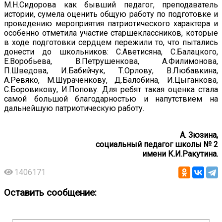
М.Н.Сидорова как бывший педагог, преподаватель
истории, сумела оценить общую работу по подготовке и
проведению мероприятия патриотического характера и
особенно отметила участие старшеклассников, которые
в ходе подготовки сердцем пережили то, что пытались
донести до школьников: С.Аветисяна, С.Балацкого,
Е.Воробьева, В.Петрушенкова, А.Филимонова,
П.Шведова, И.Бабийчук, Т.Орлову, В.Любавкина,
А.Ревяко, М.Шураченкову, Д.Балобина, И.Цыганкова,
С.Боровикову, И.Попову. Для ребят такая оценка стала
самой большой благодарностью и напутствием на
дальнейшую патриотическую работу.
А. Зюзина,
социальный педагог школы № 2
имени К.И.Ракутина.
1406171
Оставить сообщение: