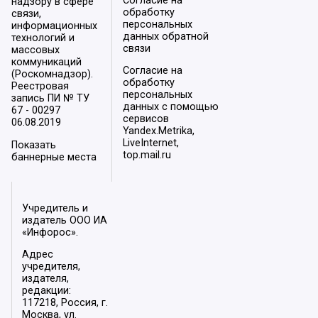
Согласие на
надзору в сфере
обработку
связи,
персональных
информационных
данных обратной
технологий и
связи
массовых
коммуникаций
Согласие на
(Роскомнадзор).
обработку
Реестровая
персональных
запись ПИ № ТУ
данных с помощью
67 - 00297
сервисов
06.08.2019
Yandex.Metrika,
LiveInternet,
Показать
top.mail.ru
баннерные места
Учредитель и
издатель ООО ИА
«Инфорос».
Адрес
учредителя,
издателя,
редакции:
117218, Россия, г.
Москва, ул.