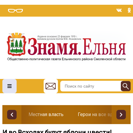
Местная власть
Герои на все времена
И во Всходах будут яблони цвести!