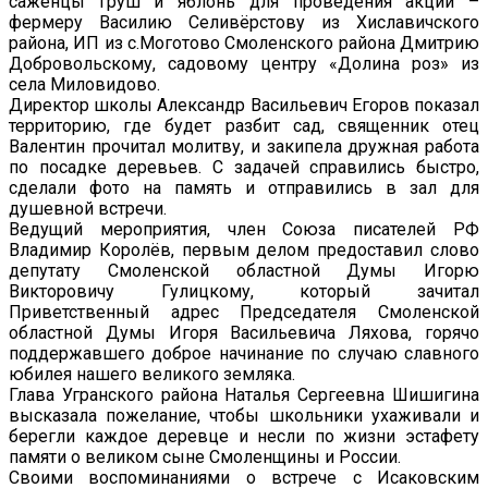
саженцы груш и яблонь для проведения акции –
фермеру Василию Селивёрстову из Хиславичского
района, ИП из с.Моготово Смоленского района Дмитрию
Добровольскому, садовому центру «Долина роз» из
села Миловидово.
Директор школы Александр Васильевич Егоров показал
территорию, где будет разбит сад, священник отец
Валентин прочитал молитву, и закипела дружная работа
по посадке деревьев. С задачей справились быстро,
сделали фото на память и отправились в зал для
душевной встречи.
Ведущий мероприятия, член Союза писателей РФ
Владимир Королёв, первым делом предоставил слово
депутату Смоленской областной Думы Игорю
Викторовичу Гулицкому, который зачитал
Приветственный адрес Председателя Смоленской
областной Думы Игоря Васильевича Ляхова, горячо
поддержавшего доброе начинание по случаю славного
юбилея нашего великого земляка.
Глава Угранского района Наталья Сергеевна Шишигина
высказала пожелание, чтобы школьники ухаживали и
берегли каждое деревце и несли по жизни эстафету
памяти о великом сыне Смоленщины и России.
Своими воспоминаниями о встрече с Исаковским