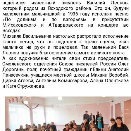
поделился известный писатель Василий Леонов,
который родом из Всходского района. Это он, будучи
малолетним мальчишкой, в 1936 году исполнял песню
«По долинам и по взгорьям» в присутствии
М.Исаковского и А.Твардовского на концерте во
Всходах.
Михаила Васильевича настолько растрогало исполнение
юного певца, что он подошёл к краю сцены, взял
мальчика на руки и поцеловал. Так маленький Вася
Леонов получил благословение самого великого поэта.
А как вдохновенно читали свои стихи председатель
Смоленского отделения Союза писателей России Олег
Дорогань, поэт, почётный гражданин г.Ельни Анатолий
Панасечкин, учащиеся местной школы Михаил Воробей,
Дарья Агеева, Ангелина Комиссарова, Алёна Олентьева
и Катя Стружанова.