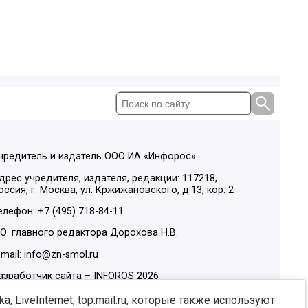
чредитель и издатель ООО ИА «Инфорос».
дрес учредителя, издателя, редакции: 117218,
оссия, г. Москва, ул. Кржижановского, д.13, кор. 2
елефон: +7 (495) 718-84-11
.О. главного редактора Дорохова Н.В.
-mail: info@zn-smol.ru
азработчик сайта –
INFOROS
2026
ы в социальных сетях:
, LiveInternet, top.mail.ru, которые также используют