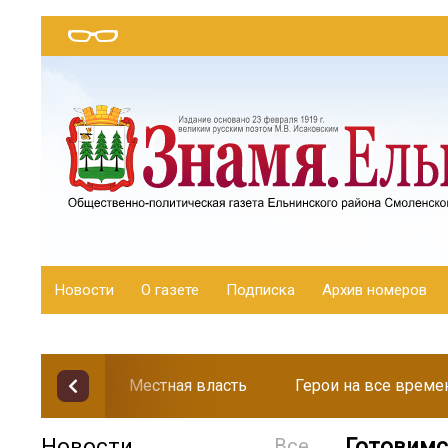
Новости
О газете
Подписка
Архив номеров
Местная власть
Герои на все време
Новости
Все
Готовимс