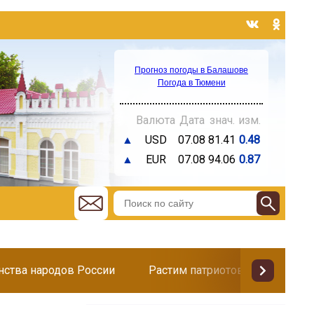
Прогноз погоды в Балашове
Погода в Тюмени
Валюта
Дата
знач.
изм.
▲
USD
07.08
81.41
0.48
▲
EUR
07.08
94.06
0.87
инства народов России
Растим патриотов
Поздр