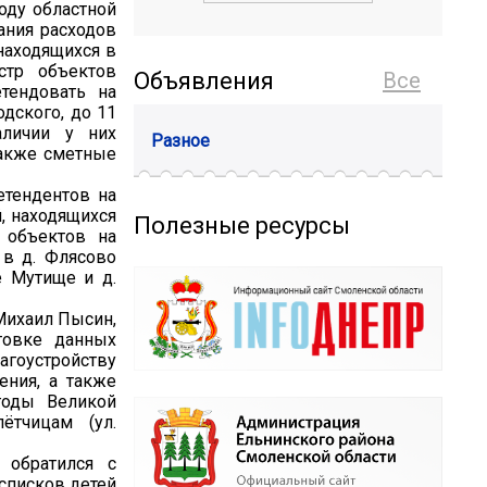
оду областной
ания расходов
находящихся в
стр объектов
Объявления
Все
етендовать на
дского, до 11
аличии у них
Разное
также сметные
етендентов на
, находящихся
Полезные ресурсы
 объектов на
 в д. Флясово
е Мутище и д.
 Михаил Пысин,
товке данных
лагоустройству
ения, а также
годы Великой
ётчицам (ул.
 обратился с
 списков детей