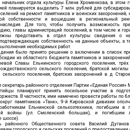
 начальник отдела культуры Елена Хроменкова, в этом г
ей планируется выделить 7 млн. рублей для субсидиров
елений на ремонт памятников и воинских захоронений, 
ной собственности и вошедших в региональный рее
 наследия. Для того, чтобы получить возможность пр
дию, главы администраций поселений, в том числе и горо
лжны представить в отдел культуры сведения о н
 подтверждающих собственность на данные объекты, а 
выполнения необходимых работ.
ждения было принято решение о включении в список пр
бсидии из областного бюджета памятников и захоронений
евой Славы Ельнинского городского поселения, трёх
Рождественского сельского поселения, братской могилы
 сельского поселения, братских захоронений в д. Старо
л секретарь районного отделения Партии «Единая Россия»
тийцы планируют принять посильное участие в подго
ржеств. В частности, ими намечено провести работы по б
округ памятников «Танк», 9-й Кировской дивизии ополч
работникам Ельнинской сельхозтехники, погибшим в 
ной войны (ул. Смоленский большак), и погибшим л
 шоссе).
ь районного Общественного совета Василий Дуганов
лавам городского и сельских поселений о предоставлении