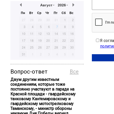
Август
2026
Пн
Вт
Ср
Чт
Пт
Сб
Вс
27
28
29
30
31
1
2
3
4
5
6
7
8
9
10
11
12
13
14
15
16
Я согл
17
18
19
20
21
22
23
полити
24
25
26
27
28
29
30
31
1
2
3
4
5
6
Вопрос-ответ
Все
Двум другим известным
соединениям, которые тоже
постоянно участвуют в параде на
Красной площади - гвардейскому
танковому Кантемировскому и
гвардейскому мотострелковому
Таманскому, - министр обороны
накануне Дня Победы вернул