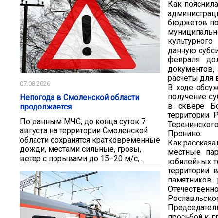
Как пояснила
администраци
бюджетов пос
муниципаль
культурного
данную субси
февраля до
документов,
расчёты для 
07.08.2026
В ходе обсу
получение су
Непогода в Смоленской области
в сквере Бо
продолжается
территории 
По данным МЧС, до конца суток 7
Теренинского
августа на территории Смоленской
Пронино.
области сохранятся кратковременные
Как рассказа
дожди, местами сильные, грозы,
местные пар
ветер с порывами до 15–20 м/с,...
юбилейных то
территории в
памятников 
Отечествен
Рославльское
Председател
просьбой к г