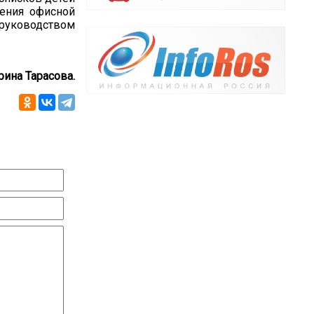
ления офисной
руководством
рина Тарасова.