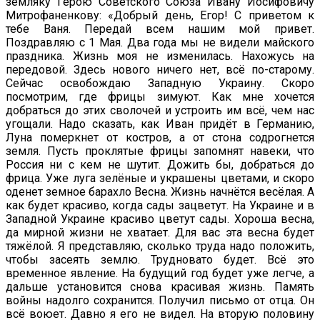
земляку Герою Советского Союза Ивану Иосифовичу
Митрофаненкову: «Добрый день, Егор! С приветом к
тебе Ваня. Передай всем нашим мой привет.
Поздравляю с 1 Мая. Два года мы не видели майского
праздника. Жизнь моя не изменилась. Нахожусь на
передовой. Здесь нового ничего нет, всё по-старому.
Сейчас освобождаю Западную Украину. Скоро
посмотрим, где фрицы зимуют. Как мне хочется
добраться до этих сволочей и устроить им всё, чем нас
угощали. Надо сказать, как Иван придёт в Германию,
Луна померкнет от костров, а от стона содрогнется
земля. Пусть проклятые фрицы запомнят навеки, что
Россия ни с кем не шутит. Дожить бы, добраться до
фрица. Уже луга зелёные и украшены цветами, и скоро
оденет земное барахло Весна. Жизнь начнётся весёлая. А
как будет красиво, когда сады зацветут. На Украине и в
Западной Украине красиво цветут сады. Хороша весна,
да мирной жизни не хватает. Для вас эта весна будет
тяжёлой. Я представляю, сколько труда надо положить,
чтобы засеять землю. Трудновато будет. Всё это
временное явление. На будущий год будет уже легче, а
дальше установится снова красивая жизнь. Память
войны надолго сохранится. Получил письмо от отца. Он
всё воюет. Давно я его не видел. На вторую половину