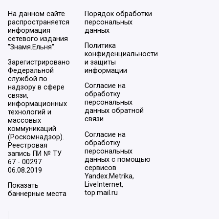
На данном сайте
Порядок обработки
распространяется
персональных
информация
данных
сетевого издания
Политика
"Знамя.Ельня".
конфиденциальности
Зарегистрировано
и защиты
Федеральной
информации
службой по
Согласие на
надзору в сфере
обработку
связи,
персональных
информационных
данных обратной
технологий и
связи
массовых
коммуникаций
Согласие на
(Роскомнадзор).
обработку
Реестровая
персональных
запись ПИ № ТУ
данных с помощью
67 - 00297
сервисов
06.08.2019
Yandex.Metrika,
LiveInternet,
Показать
top.mail.ru
баннерные места