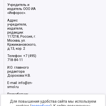
Учредитель и
издатель ООО ИА
«Инфорос».
Адрес
учредителя,
издателя,
редакции:
117218, Россия, г.
Москва, ул.
Кржижановского,
д.13, кор. 2
Телефон: +7 (495)
718-84-11
И.О. главного
редактора
Дорохова Н.В.
E-mail: info@zn-
smol.ru
Разработчик
сайта –
INFOROS
Для повышения удобства сайта мы используем
2026
cookies (
подробнее
). К сайту подключены