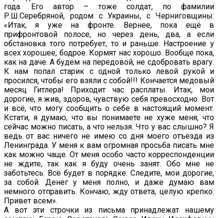
года. Его автор – тоже солдат, по фамилии
Р.Ш.Серебряной, родом с Украины, с Черниговщины:
«Итак, я уже на фронте. Вернее, пока ещё в
прифронтовой полосе, но через день, два, а если
обстановка того потребует, то и раньше. Настроение у
всех хорошее, бодрое. Кормят нас хорошо. Вообще пока,
как на даче. А будем на передовой, не сдобровать врагу.
К нам попал старик с одной только левой рукой и
просился, чтобы его взяли с собой!!! Кончается медовый
месяц Гитлера! Приходит час расплаты. Итак, мои
дорогие, я жив, здоров, чувствую себя превосходно. Вот
и всё, что могу сообщить о себе в настоящий момент.
Кстати, я думаю, что вы понимаете не хуже меня, что
сейчас можно писать, а что нельзя. Что у вас слышно? Я
ведь от вас ничего не имею со дня моего отъезда из
Ленинграда. У меня к вам огромная просьба писать мне
как можно чаще. От меня особо часто корреспонденции
не ждите, так как я буду очень занят. Обо мне не
заботьтесь. Всё будет в порядке. Следите, мои дорогие,
за собой. Денег у меня полно, и даже думаю вам
немного отправить. Кончаю, жду ответа, целую крепко.
Привет всем».
А вот эти строчки из письма принадлежат нашему