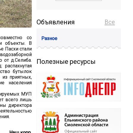
Объявления
Все
овместно со
Разное
и объекты. В
ье Пасхи стали
 водозаборной
 от д.Селиба.
Полезные ресурсы
 распахнутая
ество бутылок
 из приятных,
ие населения
атируемых МУП
ет всего лишь
оны директора
деятельностью
ения.
Наш корр.