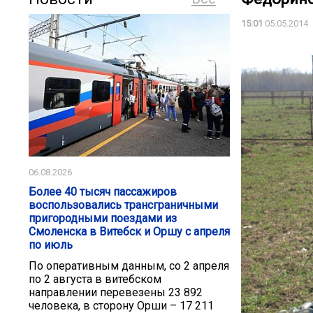
15:01
05.05.2014
06.08.2026
Более 40 тысяч пассажиров
воспользовались трансграничными
пригородными поездами из
Смоленска в Витебск и Оршу с апреля
по июль
По оперативным данным, со 2 апреля
по 2 августа в витебском
направлении перевезены 23 892
человека, в сторону Орши – 17 211