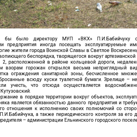
о бы было директору МУП «ВКХ» П.И.Бабийчуку с
ми предприятия иногда посещать эксплуатируемые им
ногие жители города Воинской Славы в Светлое Воскресен
опиющего беспорядка, творящегося вокруг артезианской
2, расположенной в районе кольцевой дороги, недалеко
 взорам горожан открылся весьма неприглядный вид:
итка ограждения санитарной зоны, бесчисленное множ
бросанные всюду куски туалетной бумаги. Зрелище – не
сли учесть, что отсюда осуществляется водоснабжен
Кутузовский.
ержание в порядке территории вокруг объектов, эксплу
няка является обязанностью данного предприятия и требу
ого отношения к исполнению своих полномочий со стор
П.И.Бабийчука, а также периодического контроля за его 
чредителя – администрации Ельнинского городского посел