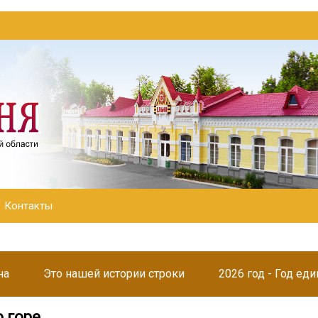
Контакты
на
Это нашей истории строки
2026 год - Год ед
 горе