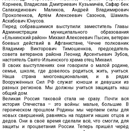
Корнеев, Владислав Дмитриевич Кузьмичёв, Сафар бек
Салахидинович Маликов, Андрей Владимирович
Прокопенков, Артём Алексеевич Сазонов, Шамиль
Асхабович Юнусов.
Перед собравшимися выступили: заместитель Главы
Администрации муниципального образования
«Ельнинский район» Михаил Алексеевич Пысин, ветеран
боевых действий в Афганистане, Чечне полковник
Владимир Викторович Тимошенков, председатель
совета ветеранов района Леонид Арсентьевич Зубов,
настоятель Свято-Ильинского храма отец Михаил.
В своих выступлениях они говорили о малой родине,
семье, школе, где довелось родиться, жить, учиться.
Наша страна многонациональная, и в рядах
Вооружённых Сил РФ служат юноши и девушки из
разных регионов. Мы должны учиться защищать наш
общий дом.
Великая Россия таковой стала не сразу. Почти вся
история Отечества – это войны: малые, большие. В
героическом прошлом Родины мы черпаем силы для
новых свершений, равняясь на подвиги наших отцов и
дедов. Они в своё время сделали всё, что смогли, для
защиты и процветания России. Теперь пришёл черёд