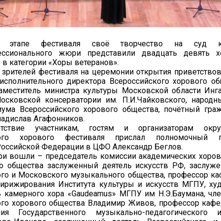
 этапе фестиваля своё творчество на суд ко
ессионального жюри представили двадцать девять х
 в категории «Хоры ветеранов».
 зрителей фестиваля на церемонии открытия приветство
 исполнительного директора Всероссийского хорового о
заместитель министра культуры Московской области Инг
осковской консерватории им. П.И.Чайковского, народн
иума Всероссийского хорового общества, почётный гра
ладислав Агафонников.
тствие участникам, гостям и организаторам окру
кого хорового фестиваля прислал полномочный пр
Российской Федерации в ЦФО Александр Беглов.
ри вошли – председатель комиссии академических хоро
о общества заслуженный деятель искусств РФ, заслуж
ого и Московского музыкального общества, профессор к
дирижирования Института культуры и искусств МГПУ, х
ь камерного хора «Gaudeamus» МГПУ им Н.Э.Баумана, чл
ого хорового общества Владимир Живов, профессор каф
ия Государственного музыкально-педагогического и