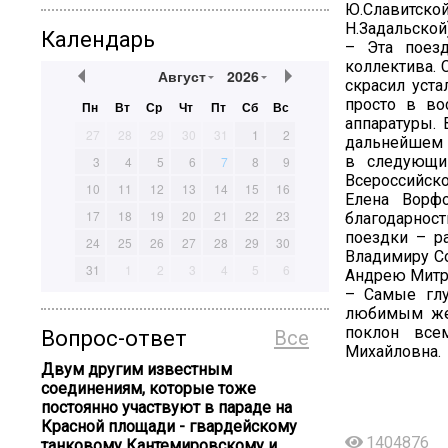
Ю.Славитско
Н.Задальской)
Календарь
– Эта поезд
коллектива. 
Август
2026
скрасил уста
просто в во
Пн
Вт
Ср
Чт
Пт
Сб
Вс
аппаратуры. 
27
28
29
30
31
1
2
дальнейшем с
в следующи
3
4
5
6
7
8
9
Всероссийск
10
11
12
13
14
15
16
Елена Ворф
17
18
19
20
21
22
23
благодарнос
поездки – р
24
25
26
27
28
29
30
Владимиру Со
31
1
2
3
4
5
6
Андрею Митр
– Самые глу
любимым жен
поклон все
Вопрос-ответ
Все
Михайловна.
Двум другим известным
соединениям, которые тоже
постоянно участвуют в параде на
Красной площади - гвардейскому
1404876
танковому Кантемировскому и