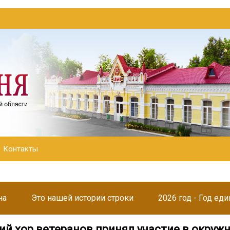
Контакты
на
Это нашей истории строки
2026 год - Год ед
ий хор ветеранов принял участие в окруж