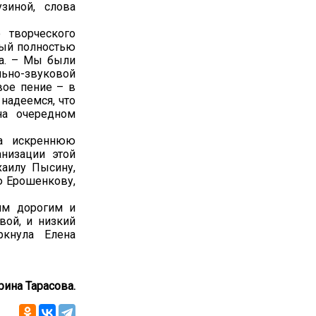
узиной, слова
 творческого
рый полностью
на. – Мы были
льно-звуковой
вое пение – в
надеемся, что
на очередном
ла искреннюю
анизации этой
хаилу Пысину,
ю Ерошенкову,
им дорогим и
ой, и низкий
ркнула Елена
рина Тарасова.