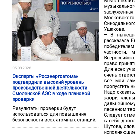
М.М.Ипполит
музыкальног
заслуженная 
Московского
Синодальног
Ушакова.
– В нынешн
рассказала Е
победителем
частности,
Всероссийск
право принят
05.08.2026
Для всех уча
очень ответс
Эксперты «Росэнергоатома»
все мои зам
подтвердили высокий уровень
пропустить н
производственной деятельности
Надо сказать
Смоленской АЭС в ходе плановой
жюри, члены
проверки
дальнейшему
Результаты проверки будут
песенном тво
использоваться для повышения
Следует отме
безопасности всех атомных станций.
в себя дово
Шутова, слов
исполняющие