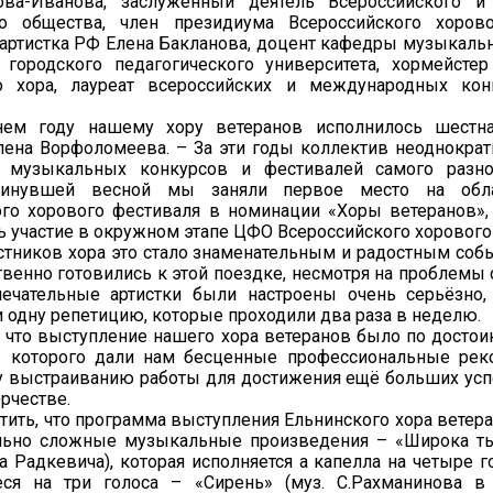
ова-Иванова, заслуженный деятель Всероссийского и
о общества, член президиума Всероссийского хорово
артистка РФ Елена Бакланова, доцент кафедры музыкальн
 городского педагогического университета, хормейсте
о хора, лауреат всероссийских и международных кон
ем году нашему хору ветеранов исполнилось шестна
лена Ворфоломеева. – За эти годы коллектив неоднократ
 музыкальных конкурсов и фестивалей самого разно
 минувшей весной мы заняли первое место на обл
ого хорового фестиваля в номинации «Хоры ветеранов»,
ь участие в окружном этапе ЦФО Всероссийского хорового
стников хора это стало знаменательным и радостным соб
твенно готовились к этой поездке, несмотря на проблемы
ечательные артистки были настроены очень серьёзно,
и одну репетицию, которые проходили два раза в неделю.
, что выступление нашего хора ветеранов было по достои
 которого дали нам бесценные профессиональные рек
 выстраиванию работы для достижения ещё больших ус
рчестве.
тить, что программа выступления Ельнинского хора ветер
льно сложные музыкальные произведения – «Широка ты,
а Радкевича), которая исполняется а капелла на четыре г
ся на три голоса – «Сирень» (муз. С.Рахманинова в