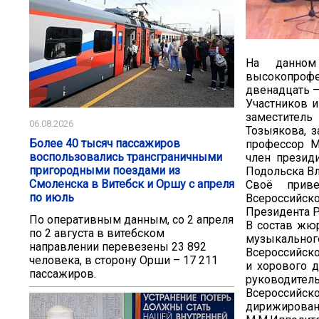
На данном
высокопроф
двенадцать –
Участников и
заместитель
06.08.2026
Тозыякова, 
Более 40 тысяч пассажиров
профессор М
воспользовались трансграничными
член презид
пригородными поездами из
Подольска В
Смоленска в Витебск и Оршу с апреля
Своё приве
по июль
Всероссийс
Президента 
По оперативным данным, со 2 апреля
В состав жю
по 2 августа в витебском
музыкальног
направлении перевезены 23 892
Всероссийск
человека, в сторону Орши – 17 211
и хорового 
пассажиров.
руководител
Всероссийск
дирижирован