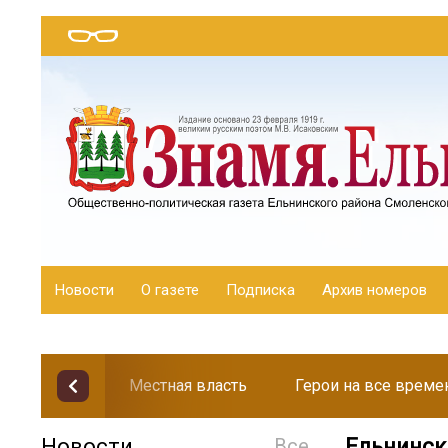
Новости
О газете
Подписка
Архив номеров
Местная власть
Герои на все време
Новости
Все
Ельнинск