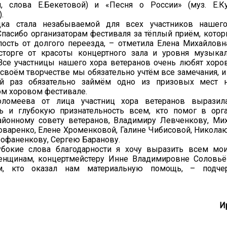
й, слова Е.Бекетовой) и «Песня о России» (муз. Е.К
.
ка стала незабываемой для всех участников нашего
Спасибо организаторам фестиваля за тёплый приём, кото
лость от долгого переезда, – отметила Елена Михайлов
сторге от красоты концертного зала и уровня музыка
Все участницы нашего хора ветеранов очень любят хоро
воём творчестве мы обязательно учтём все замечания, и 
й раз обязательно займём одно из призовых мест 
ом хоровом фестивале.
оломеева от лица участниц хора ветеранов вырази
ть и глубокую признательность всем, кто помог в орг
айонному совету ветеранов, Владимиру Левченкову, Ми
варенко, Елене Хроменковой, Галине Чибисовой, Никола
офаненкову, Сергею Баранову.
бокие слова благодарности я хочу выразить всем мо
щинам, концертмейстеру Инне Владимировне Соловьёв
м, кто оказал нам материальную помощь, – подче
И