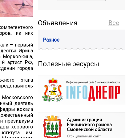
Объявления
Все
мпетентного
оров, из них
Разное
вали – первый
бщества Ирина
а Морковкина,
ый артист РФ,
Полезные ресурсы
жданин города
жного этапа
едставитель
в Московского
енный деятель
афедры вокала
удожественный
ен президиума
едры хорового
нститута им.