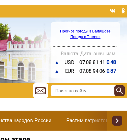
Прогноз погоды в Балашове
Погода в Тюмени
Валюта
Дата
знач.
изм.
▲
USD
07.08
81.41
0.48
▲
EUR
07.08
94.06
0.87
инства народов России
Растим патриотов
Поздр
ном этапе