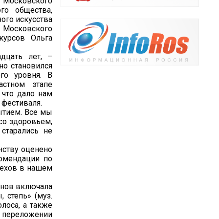
 Московского
го общества,
ого искусства
р Московского
курсов Ольга
дцать лет, –
но становился
го уровня. В
астном этапе
 что дало нам
 фестиваля.
ытием. Все мы
 со здоровьем,
 старались не
нству оценено
омендации по
пехов в нашем
анов включала
 степь» (муз.
олоса, а также
 переложении