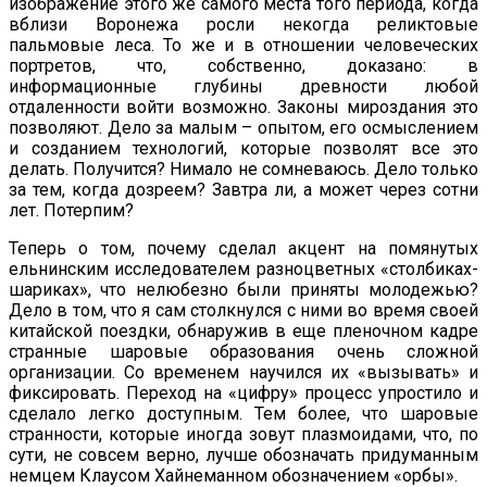
изображение этого же самого места того периода, когда
вблизи Воронежа росли некогда реликтовые
пальмовые леса. То же и в отношении человеческих
портретов, что, собственно, доказано: в
информационные глубины древности любой
отдаленности войти возможно. Законы мироздания это
позволяют. Дело за малым – опытом, его осмыслением
и созданием технологий, которые позволят все это
делать. Получится? Нимало не сомневаюсь. Дело только
за тем, когда дозреем? Завтра ли, а может через сотни
лет. Потерпим?
Теперь о том, почему сделал акцент на помянутых
ельнинским исследователем разноцветных «столбиках-
шариках», что нелюбезно были приняты молодежью?
Дело в том, что я сам столкнулся с ними во время своей
китайской поездки, обнаружив в еще пленочном кадре
странные шаровые образования очень сложной
организации. Со временем научился их «вызывать» и
фиксировать. Переход на «цифру» процесс упростило и
сделало легко доступным. Тем более, что шаровые
странности, которые иногда зовут плазмоидами, что, по
сути, не совсем верно, лучше обозначать придуманным
немцем Клаусом Хайнеманном обозначением «орбы».