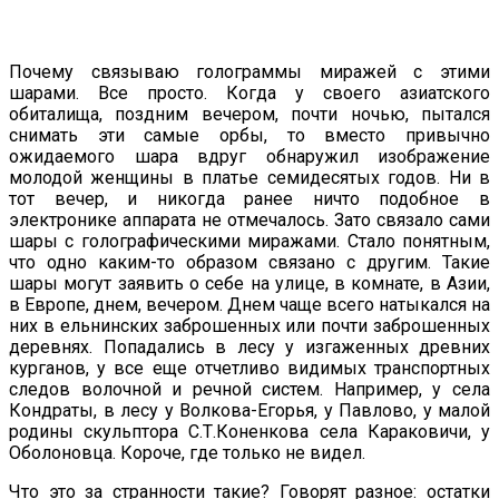
Почему связываю голограммы миражей с этими
шарами. Все просто. Когда у своего азиатского
обиталища, поздним вечером, почти ночью, пытался
снимать эти самые орбы, то вместо привычно
ожидаемого шара вдруг обнаружил изображение
молодой женщины в платье семидесятых годов. Ни в
тот вечер, и никогда ранее ничто подобное в
электронике аппарата не отмечалось. Зато связало сами
шары с голографическими миражами. Стало понятным,
что одно каким-то образом связано с другим. Такие
шары могут заявить о себе на улице, в комнате, в Азии,
в Европе, днем, вечером. Днем чаще всего натыкался на
них в ельнинских заброшенных или почти заброшенных
деревнях. Попадались в лесу у изгаженных древних
курганов, у все еще отчетливо видимых транспортных
следов волочной и речной систем. Например, у села
Кондраты, в лесу у Волкова-Егорья, у Павлово, у малой
родины скульптора С.Т.Коненкова села Караковичи, у
Оболоновца. Короче, где только не видел.
Что это за странности такие? Говорят разное: остатки