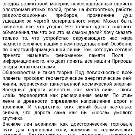
следов реликтовой материи, неисследованных свойств
электромагнитных полей, грязи на фотооптике, работы
радиолокационных приборов, проявление душ
ушедших за чертой материального мира. Может быть
заявлено все, что угодно. Нет только одного: внятного
объяснения, так что же это на самом деле? Хочу сказать
только то, что устройство окружающего нас мира
намного сложнее наших о нем представлений. Особенно
по энергоинформационной линии. Той, которую сегодня
принято называть феноменом памяти Поля –
информационного, что дает понять: все наши и Природы
следы остаются с нами.
Общеизвестна и такая теория. Под поверхностью всей
планеты проходят геометрические энергетические лей-
линии, переносчики таинственной космической энергии.
Звёздные дороги известны как места силы. Слово
«лей» переводится как расчерченная земля. По этим
леям в древности определяли направление дорог и
тропинок. И энергетика этих линий была настолько
сильна, что дорога сама как бы «несла» умелого
спутника.
Вначале леи возникли как доисторические торговые
пути для перевозки соли, кремния и керамических