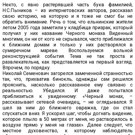
Некто, с явно растерявшей часть букв фамилией,
Н.С.Пыников – из интернетовских авторов, рассказал
свою историю, на которую и я тоже не смог бы не
обратить внимание. Речь о том, что ельнинские жители
летом 2005 года заметили у кладбища призрак, который
получил у них название Черного монаха. Виденный
многими, он ни от кого не скрывался, часто приближался
к ближним домам и только у них растворялся в
сумеречном мареве. Воспользуемся вольной
реконструкцией события. Тема не так проста и
развлекательна, как представляется на первый взгляд.
Впрочем, по порядку.
Николай Семенович загорелся замеченной странностью
так, что, прихватив бинокль, однажды сам решился
прояснить, насколько рассказанное ему связано с
реальностью. Убедился. И даже попытался
приблизиться к увиденному: «Черный монах, –
рассказывает сетевой очевидец, – не оглядывался. Я
шел за ним до ближнего овражка, где он стал
спускаться вниз. Я ускорил шаг, чтобы догнать видение,
которое плыло в 50 метрах от меня, но растворилось в
воздухе прямо у меня на глазах». Далее следует, что
местное духовенство, к которому наблюдатель