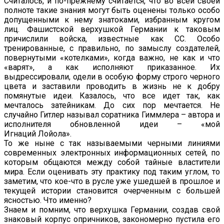
Считалось, и по-прежнему считается, что во всей своей
полноте такие знания могут быть оценены только особо
допущенными к нему знатоками, избранным кругом
лиц. Фашистской верхушкой Германии к таковым
причислили войска, известные как СС. Особо
тренированные, с правильно, по замыслу создателей,
повернутыми «котелками», когда важно, не как и что
«варят», а как исполняют приказанное. Их
выдрессировали, одели в особую форму строго черного
цвета и заставили проводить в жизнь не к добру
помянутые идеи. Казалось, что все идет так, как
мечталось затейникам. До сих пор мечтается. Не
случайно Гитлер называл соратника Гиммлера – автора и
исполнителя обновленной идеи – «мой
Игнаций Лойола».
То же ныне с так называемыми черными линиями
современных электронных информационных сетей, по
которым общаются между собой тайные властители
мира. Если оценивать эту практику под таким углом, то
заметим, что кое-что в русле уже ушедшей в прошлое и
текущей истории становится очерченным с большей
ясностью. Что именно?
Знаем и помним, что верхушка Германии, создав свой
знаковый корпус опричников, закономерно пустила его