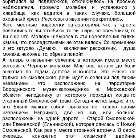
обратился за поддержкой, откликнулось на просьбу
наблюдателя, провело молебен и установило у
кладбища, как водится в таких случаях, большой
охранный крест. Рассказы о явлении прекратились.
Зато местные подростки затараторили, что у креста
появились то ли столбики, то ли шары со свечением, то
ли еще что. Молодь швыряла в эти новоявления палки,
камни, что последствиями не отзывалось. Со временем
и это затухло. «Думаю, – заключает рассказчик, – душа
монаха, наконец-то, обрела покой».
А теперь о названии селения, в котором имела место
история с Чёрным монахом. Мне оно, кстати, до боли
знакомо по годам детства и юности. Это Ельня, но
только не смоленская, речь идёт о селении под таким
названием, что расположено на территории
Бородинского музея-заповедника в Московской
области, неподалёку от которого проходил когда-то
старинный Смоленский тракт. Сегодня четко видно и то,
что Ельни между собой связаны не только своим
названием. Например, две из них, или больше,
расположены на одной дороге – Старой Смоленской,
или Еленевской (Ельнинской), которая слилась с Новой
Смоленской. Как раз у места странной встречи. В свою
очередь, конкретно этот сиамский двойник