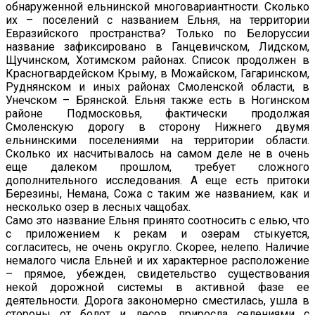
обнаруженной ельнинской многовариантности. Сколько
их – поселений с названием Ельня, на территории
Евразийского пространства? Только по Белоруссии
название зафиксировано в Ганцевичском, Лидском,
Щучинском, Хотимском районах. Список продолжен в
Красногвардейском Крыму, в Можайском, Гагаринском,
Руднянском и иных районах Смоленской области, в
Унечском – Брянской. Ельня также есть в Ногинском
районе Подмосковья, фактически продолжая
Смоленскую дорогу в сторону Нижнего двумя
ельнинскими поселениями на территории области.
Сколько их насчитывалось на самом деле не в очень
еще далеком прошлом, требует сложного
дополнительного исследования. А еще есть притоки
Березины, Немана, Сожа с таким же названием, как и
несколько озер в лесных чащобах.
Само это название Ельня принято соотносить с елью, что
с приложением к рекам и озерам стыкуется,
согласитесь, не очень округло. Скорее, нелепо. Наличие
немалого числа Ельней и их характерное расположение
– прямое, убежден, свидетельство существования
некой дорожной системы в активной фазе ее
деятельности. Дорога закономерно сместилась, ушла в
стороны от болот и лесов, приросла селениями с