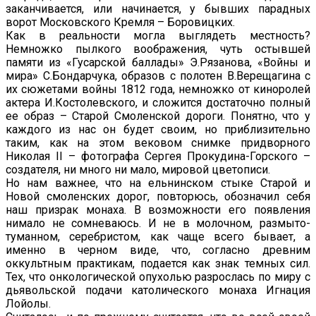
заканчивается, или начинается, у бывших парадных
ворот Московского Кремля – Боровицких.
Как в реальности могла выглядеть местность?
Немножко пылкого воображения, чуть остывшей
памяти из «Гусарской баллады» Э.Рязанова, «Войны и
мира» С.Бондарчука, образов с полотен В.Верещагина с
их сюжетами войны 1812 года, немножко от киноролей
актера И.Костолевского, и сложится достаточно полный
ее образ – Старой Смоленской дороги. Понятно, что у
каждого из нас он будет своим, но приблизительно
таким, как на этом вековом снимке придворного
Николая II – фотографа Сергея Прокудина-Горского –
создателя, ни много ни мало, мировой цветописи.
Но нам важнее, что на ельнинском стыке Старой и
Новой смоленских дорог, повторюсь, обозначил себя
наш призрак монаха. В возможности его появления
нимало не сомневаюсь. И не в молочном, размыто-
туманном, серебристом, как чаще всего бывает, а
именно в черном виде, что, согласно древним
оккультным практикам, подается как знак темных сил.
Тех, что онкологической опухолью разрослась по миру с
дьявольской подачи католического монаха Игнация
Лойолы.