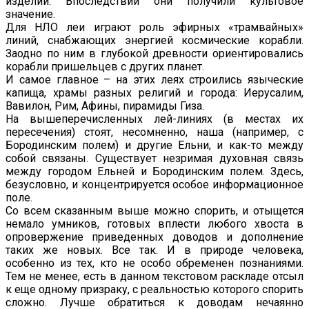
изделий. Впоследствии они получили культовое
значение.
Для НЛО леи играют роль эфирных «трамвайных»
линий, снабжающих энергией космические корабли.
Заодно по ним в глубокой древности ориентировались
корабли пришельцев с других планет.
И самое главное – на этих леях строились языческие
капища, храмы разных религий и города: Иерусалим,
Вавилон, Рим, Афины, пирамиды Гиза.
На вышеперечисленных лей-линиях (в местах их
пересечения) стоят, несомненно, наша (например, с
Бородинским полем) и другие Ельни, и как-то между
собой связаны. Существует незримая духовная связь
между городом Ельней и Бородинским полем. Здесь,
безусловно, и концентрируется особое информационное
поле.
Со всем сказанным выше можно спорить, и отыщется
немало умников, готовых вплести любого хвоста в
опровержение приведенных доводов и дополнение
таких же новых. Все так. И в природе человека,
особенно из тех, кто не особо обременен познаниями.
Тем не менее, есть в данном текстовом раскладе отсыл
к еще одному призраку, с реальностью которого спорить
сложно. Лучше обратиться к доводам нечаянно