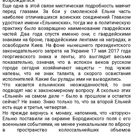
возрождаться.
Еще одна в этой связи мистическая подробность маячит
перед глазами. За бои у смоленской Ельни часть
наиболее отличившихся воинских соединений Главком
удостоил имени «Ельнинских», тогда же в политическую
практику было возвращено наименование гвардейских
частей. Два года спустя именно они, с гвардейскими
знаками на броне, гвардейскими лентами на наградах, и
освободили Киев. На фоне нынешнего президентского
законодательного запрета на Украине 17 мая 2017 года
георгиевского знака и ленты, это выглядит весьма
показательно, означая, что в испокон веков русском
городе сегодня хозяйничают нацисты – под чужие
напевы, что не знак таланта, а скорого освистания
исполнителей. Какие бы рулады ими ни выводились.
Что касается ельнинских неожиданностей, то они
подводят нас к закономерному вопросу. А сколько этих
«Ельней» на самом деле – было в прошлом и остается
сейчас? Не знаю. Знаю только то, что за второй Ельней
есть еще и третья, четвертая…
Но прежде вернусь к монаху, напомнив, что «вторую»
Ельню поставили на окраине Бородинского поля с его
военными событиями, не менее уникальными по вбросу
в пространство колоссальнейших объемов