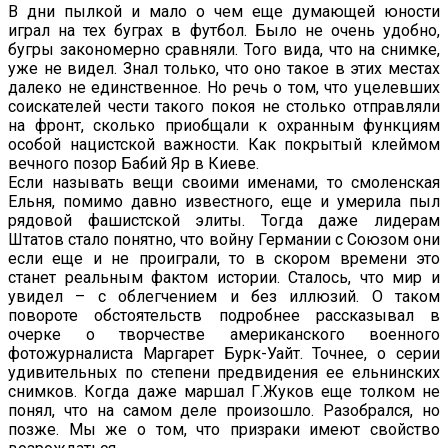
В дни пылкой и мало о чем еще думающей юности
играл на тех буграх в футбол. Было не очень удобно,
бугры закономерно сравняли. Того вида, что на снимке,
уже не видел. Знал только, что оно такое в этих местах
далеко не единственное. Но речь о том, что уцелевших
соискателей чести такого покоя не столько отправляли
на фронт, сколько приобщали к охранным функциям
особой нацистской важности. Как покрытый клеймом
вечного позор Бабий Яр в Киеве.
Если называть вещи своими именами, то смоленская
Ельня, помимо давно известного, еще и умерила пыл
рядовой фашистской элиты. Тогда даже лидерам
Штатов стало понятно, что войну Германии с Союзом они
если еще и не проиграли, то в скором времени это
станет реальным фактом истории. Сталось, что мир и
увидел – с облегчением и без иллюзий. О таком
повороте обстоятельств подробнее рассказывал в
очерке о творчестве американского военного
фотожурналиста Маргарет Бурк-Уайт. Точнее, о серии
удивительных по степени предвидения ее ельнинских
снимков. Когда даже маршал Г.Жуков еще толком не
понял, что на самом деле произошло. Разобрался, но
позже. Мы же о том, что призраки имеют свойство