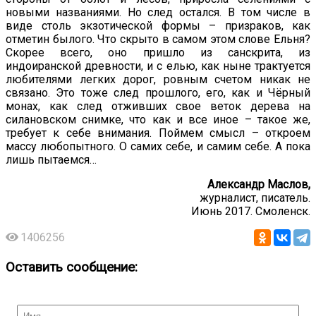
новыми названиями. Но след остался. В том числе в
виде столь экзотической формы – призраков, как
отметин былого. Что скрыто в самом этом слове Ельня?
Скорее всего, оно пришло из санскрита, из
индоиранской древности, и с елью, как ныне трактуется
любителями легких дорог, ровным счетом никак не
связано. Это тоже след прошлого, его, как и Чёрный
монах, как след отживших свое веток дерева на
силановском снимке, что как и все иное – такое же,
требует к себе внимания. Поймем смысл – откроем
массу любопытного. О самих себе, и самим себе. А пока
лишь пытаемся…
Александр Маслов,
журналист, писатель.
Июнь 2017. Смоленск.
1406256
Оставить сообщение: