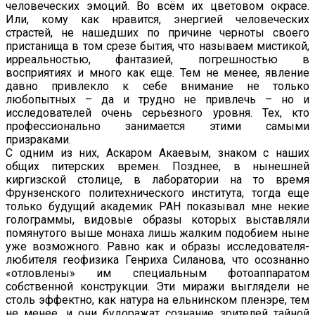
человеческих эмоций. Во всём их цветовом окрасе.
Или, кому как нравится, энергией человеческих
страстей, не нашедших по причине черноты своего
пристанища в том срезе бытия, что называем мистикой,
ирреальностью, фантазией, погрешностью в
восприятиях и много как еще. Тем не менее, явление
давно привлекло к себе внимание не только
любопытных – да и трудно не привлечь – но и
исследователей очень серьезного уровня. Тех, кто
профессионально занимается этими самыми
призраками.
С одним из них, Аскаром Акаевым, знаком с наших
общих питерских времен. Позднее, в нынешней
киргизской столице, в лаборатории на то время
Фрунзенского политехнического института, тогда еще
только будущий академик РАН показывал мне некие
голограммы, видовые образы которых выставляли
помянутого выше монаха лишь жалким подобием ныне
уже возможного. Равно как и образы исследователя-
любителя геофизика Генриха Силанова, что осознанно
«отловлены» им специальным фотоаппаратом
собственной конструкции. Эти миражи выглядели не
столь эффектно, как натура на ельнинском пленэре, тем
не менее, и они будоражат сознание зрителей тайной