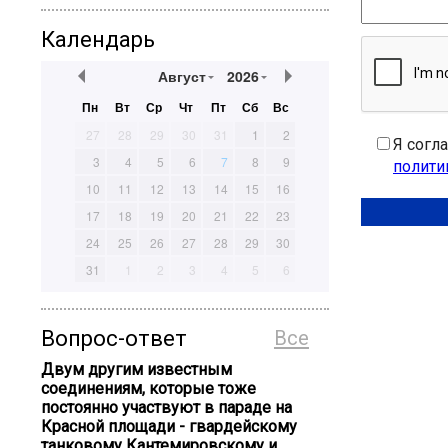
Календарь
Август
2026
Пн
Вт
Ср
Чт
Пт
Сб
Вс
27
28
29
30
31
1
2
Я согл
3
4
5
6
7
8
9
полити
10
11
12
13
14
15
16
17
18
19
20
21
22
23
24
25
26
27
28
29
30
31
1
2
3
4
5
6
Вопрос-ответ
Все
Двум другим известным
соединениям, которые тоже
постоянно участвуют в параде на
Красной площади - гвардейскому
танковому Кантемировскому и