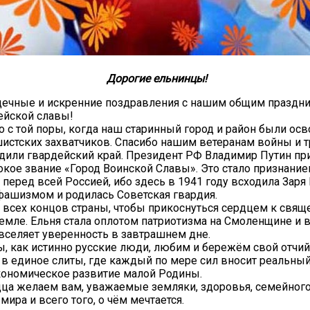
Дорогие ельнинцы!
дечные и искренние поздравления с нашим общим праздн
ейской славы!
о с той поры, когда наш старинный город и район были ос
стских захватчиков. Спасибо нашим ветеранам войны и т
дили гвардейский край. Президент РФ Владимир Путин пр
сокое звание «Город Воинской Славы». Это стало признани
а перед всей Россией, ибо здесь в 1941 году всходила Заря
ашизмом и родилась Советская гвардия.
о всех концов страны, чтобы прикоснуться сердцем к свящ
емле. Ельня стала оплотом патриотизма на Смоленщине и 
 вселяет уверенность в завтрашнем дне.
, как истинно русские люди, любим и бережём свой отчий 
в единое слиты, где каждый по мере сил вносит реальный
кономическое развитие малой Родины.
дца желаем вам, уважаемые земляки, здоровья, семейного 
мира и всего того, о чём мечтается.