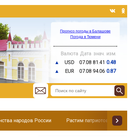
Прогноз погоды в Балашове
Погода в Тюмени
Валюта
Дата
знач.
изм.
▲
USD
07.08
81.41
0.48
▲
EUR
07.08
94.06
0.87
инства народов России
Растим патриотов
Поздр