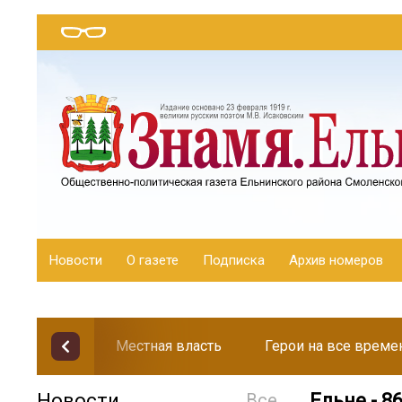
Новости
О газете
Подписка
Архив номеров
Местная власть
Герои на все време
Новости
Все
Ельне - 8