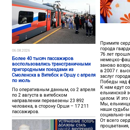
Примите сер
города гвард
06.08.2026
76 лет прошл
Более 40 тысяч пассажиров
немецко-фаши
воспользовались трансграничными
заново возро
пригородными поездами из
в 2007 г. вы
Смоленска в Витебск и Оршу с апреля
заслуг город
по июль
Победы над ф
К нам едут с
По оперативным данным, со 2 апреля
ельнинской з
по 2 августа в витебском
целом. И это
направлении перевезены 23 892
Мы, ельнинцы
человека, в сторону Орши – 17 211
наши судьбы 
пассажиров.
социально-э
От всего сер
процветания, 