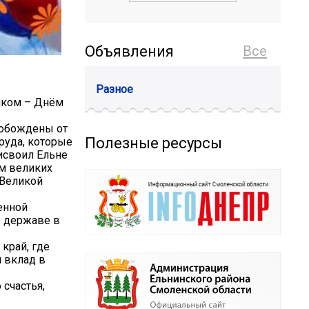
Объявления
Все
Разное
иком – Днём
вобождены от
Полезные ресурсы
руда, которые
исвоил Ельне
ем великих
 Великой
енной
в державе в
край, где
 вклад в
счастья,