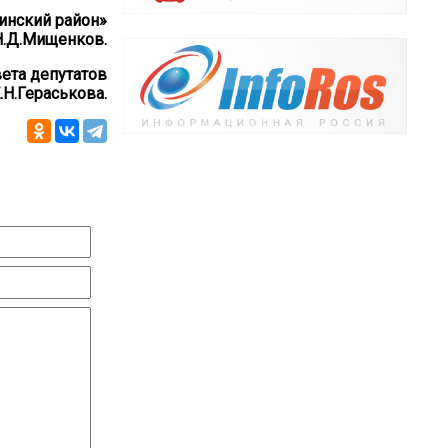
инский район»
Н.Д.Мищенков.
ета депутатов
.Н.Гераськова.