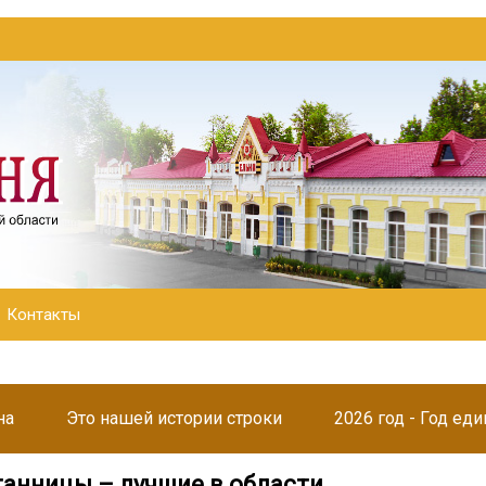
Контакты
на
Это нашей истории строки
2026 год - Год ед
танницы – лучшие в области