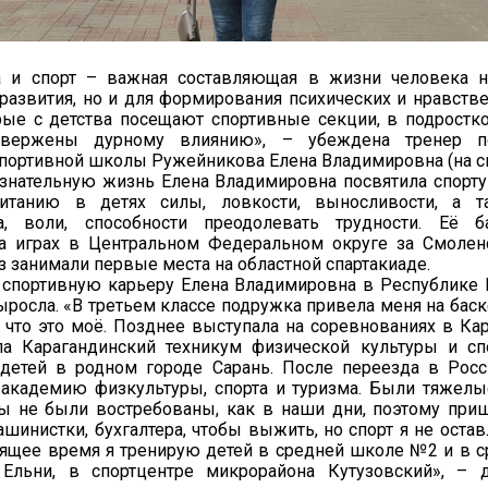
а и спорт – важная составляющая в жизни человека н
развития, но и для формирования психических и нравстве
рые с детства посещают спортивные секции, в подростк
вержены дурному влиянию», – убеждена тренер по
портивной школы Ружейникова Елена Владимировна (на с
знательную жизнь Елена Владимировна посвятила спорту
питанию в детях силы, ловкости, выносливости, а т
а, воли, способности преодолевать трудности. Её ба
а играх в Центральном Федеральном округе за Смолен
з занимали первые места на областной спартакиаде.
спортивную карьеру Елена Владимировна в Республике К
ыросла. «В третьем классе подружка привела меня на баске
, что это моё. Позднее выступала на соревнованиях в Ка
ила Карагандинский техникум физической культуры и сп
 детей в родном городе Сарань. После переезда в Рос
академию физкультуры, спорта и туризма. Были тяжел
ры не были востребованы, как в наши дни, поэтому при
шинистки, бухгалтера, чтобы выжить, но спорт я не остав
оящее время я тренирую детей в средней школе №2 и в 
льни, в спортцентре микрорайона Кутузовский», – д