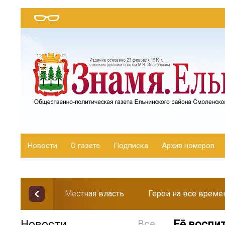
Новости
О газете
Подписка
Архив номеров
Местная власть
Герои на все време
Новости
Все
Её воспи