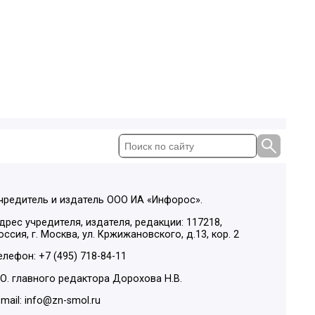
чредитель и издатель ООО ИА «Инфорос».
дрес учредителя, издателя, редакции: 117218,
оссия, г. Москва, ул. Кржижановского, д.13, кор. 2
елефон: +7 (495) 718-84-11
.О. главного редактора Дорохова Н.В.
-mail: info@zn-smol.ru