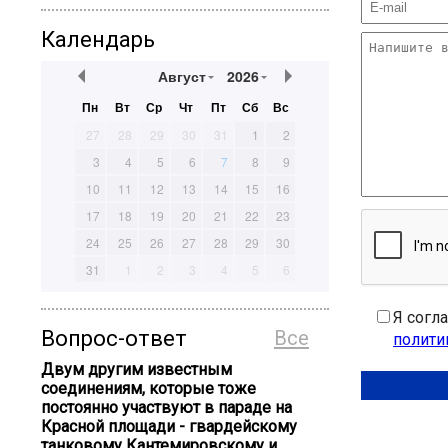
Календарь
Август
2026
Пн
Вт
Ср
Чт
Пт
Сб
Вс
27
28
29
30
31
1
2
3
4
5
6
7
8
9
10
11
12
13
14
15
16
17
18
19
20
21
22
23
24
25
26
27
28
29
30
31
1
2
3
4
5
6
Я согл
Вопрос-ответ
Все
полити
Двум другим известным
соединениям, которые тоже
постоянно участвуют в параде на
Красной площади - гвардейскому
танковому Кантемировскому и