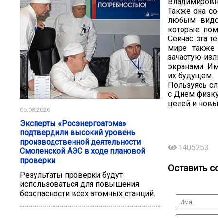
Владимировн
Также она со
любым видом
которые пом
Сейчас эта т
мире также 
зачастую изл
экранами. Им
их будущем.
Пользуясь сл
с Днем физку
целей и новы
05.08.2026
Эксперты «Росэнергоатома»
подтвердили высокий уровень
производственной деятельности
1405253
Смоленской АЭС в ходе плановой
проверки
Оставить с
Результаты проверки будут
использоваться для повышения
безопасности всех атомных станций.