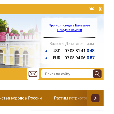
Прогноз погоды в Балашове
Погода в Тюмени
Валюта
Дата
знач.
изм.
▲
USD
07.08
81.41
0.48
▲
EUR
07.08
94.06
0.87
инства народов России
Растим патриотов
Поздр