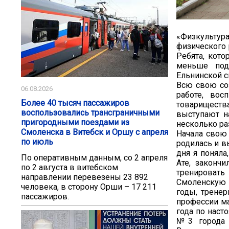
«Физкультур
физического 
Ребята, кото
меньше под
Ельнинской с
Всю свою со
06.08.2026
работе, вос
Более 40 тысяч пассажиров
товариществ
воспользовались трансграничными
выступают н
пригородными поездами из
несколько ра
Смоленска в Витебск и Оршу с апреля
Начала свою 
по июль
родилась и в
дня я поняла
По оперативным данным, со 2 апреля
Ате, законч
по 2 августа в витебском
тренировать
направлении перевезены 23 892
Смоленскую 
человека, в сторону Орши – 17 211
годы, трене
пассажиров.
профессии ма
года по наст
№3 города Е