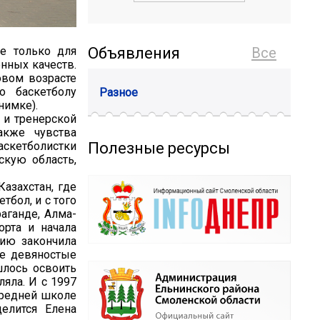
е только для
Объявления
Все
нных качеств.
овом возрасте
 баскетболу
Разное
нимке).
 и тренерской
акже чувства
Полезные ресурсы
скетболистки
скую область,
азахстан, где
тбол, и с того
раганде, Алма-
орта и начала
сию закончила
ые девяностые
шлось освоить
ляла. И с 1997
средней школе
елится Елена