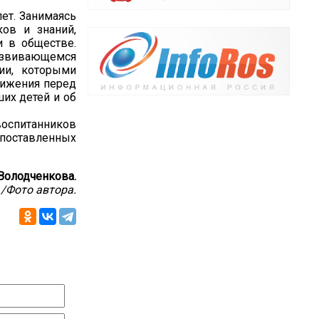
лет. Занимаясь
ов и знаний,
и в обществе.
развивающемся
ии, которыми
вижения перед
их детей и об
воспитанников
 поставленных
Володченкова.
/Фото автора.