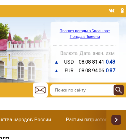
Прогноз погоды в Балашове
Погода в Тюмени
Валюта
Дата
знач.
изм.
▲
USD
08.08
81.41
0.48
▲
EUR
08.08
94.06
0.87
инства народов России
Растим патриотов
Поздр
ого