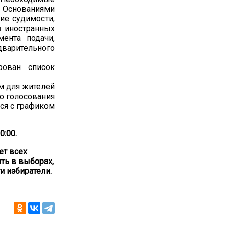
. Основаниями
ие судимости,
в иностранных
ента подачи,
дварительного
рован список
м для жителей
о голосования
ься с графиком
0:00.
ет всех
ать в выборах,
и избиратели.