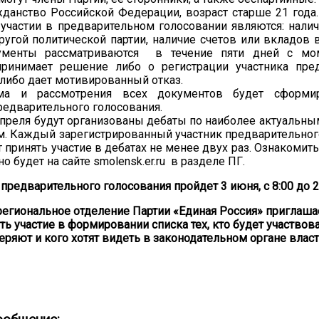
жданство Российской Федерации, возраст старше 21 года
 участии в предварительном голосовании являются: налич
ругой политической партии, наличие счетов или вкладов 
ументы рассматриваются в течение пяти дней с мом
принимает решение либо о регистрации участника пре
 либо дает мотивированный отказ.
ма и рассмотрения всех документов будет сформи
редварительного голосования.
преля будут организованы дебаты по наиболее актуальны
м. Каждый зарегистрированный участник предварительног
 принять участие в дебатах не менее двух раз. Ознакомит
 будет на сайте smolensk.er.ru в разделе ПГ.
предварительного голосования пройдет 3 июня, с 8:00 до 2
егиональное отделение Партии «Единая Россия» приглаша
ть участие в формировании списка тех, кто будет участвов
веряют и кого хотят видеть в законодательном органе власт