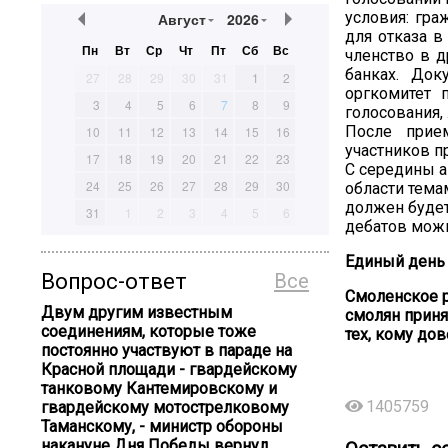
условия: гра
Август
2026
для отказа в
Пн
Вт
Ср
Чт
Пт
Сб
Вс
членство в д
банках. Док
27
28
29
30
31
1
2
оргкомитет 
3
4
5
6
7
8
9
голосования,
После прие
10
11
12
13
14
15
16
участников п
17
18
19
20
21
22
23
С середины а
24
25
26
27
28
29
30
области тема
должен будет
31
1
2
3
4
5
6
дебатов можно
Единый день 
Вопрос-ответ
Все
Смоленское р
Двум другим известным
смолян приня
соединениям, которые тоже
тех, кому до
постоянно участвуют в параде на
Красной площади - гвардейскому
танковому Кантемировскому и
1405759
гвардейскому мотострелковому
Таманскому, - министр обороны
накануне Дня Победы вернул