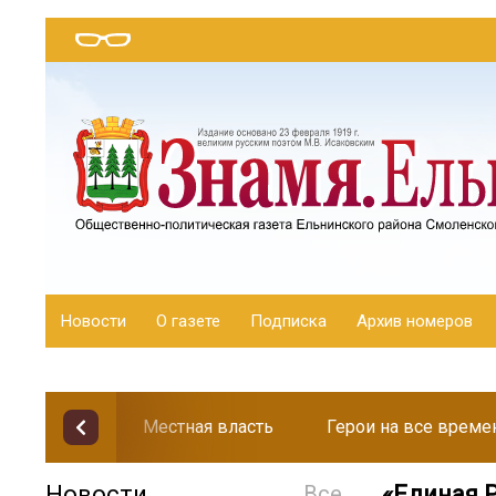
Новости
О газете
Подписка
Архив номеров
Местная власть
Герои на все време
Новости
Все
«Единая 