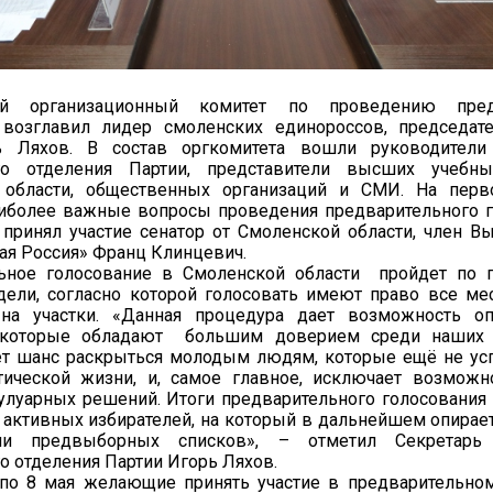
ый организационный комитет по проведению предв
 возглавил лидер смоленских единороссов, председат
 Ляхов. В состав оргкомитета вошли руководители
го отделения Партии, представители высших учебны
 области, общественных организаций и СМИ. На перв
иболее важные вопросы проведения предварительного г
принял участие сенатор от Смоленской области, член В
ая Россия» Франц Клинцевич.
ьное голосование в Смоленской области пройдет по п
дели, согласно которой голосовать имеют право все ме
а участки. «Данная процедура дает возможность оп
, которые обладают большим доверием среди наших 
ет шанс раскрыться молодым людям, которые ещё не ус
тической жизни, и, самое главное, исключает возможн
улуарных решений. Итоги предварительного голосования 
 активных избирателей, на который в дальнейшем опирает
ии предвыборных списков», – отметил Секретарь 
о отделения Партии Игорь Ляхов.
 по 8 мая желающие принять участие в предварительно