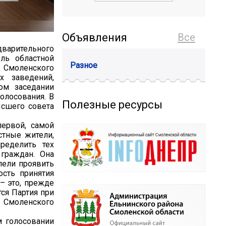
Объявления
Все
арительного
ель областной
Разное
 Смоленского
х заведений,
ом заседании
олосования. В
Полезные ресурсы
ысшего совета
ервой, самой
стные жители,
ределить тех
граждан. Она
пели проявить
ость принятия
– это, прежде
ся Партия при
Смоленского
м голосовании