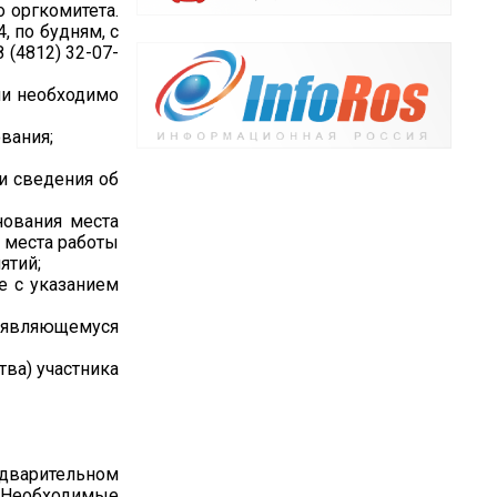
 оргкомитета.
, по будням, с
 (4812) 32-07-
ии необходимо
вания;
и сведения об
нования места
о места работы
ятий;
е с указанием
 являющемуся
ва) участника
варительном
е. Необходимые