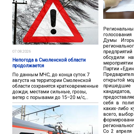
Региональн
голосования
Думы Игорь
регионально
предприятий
07.08.2026
обсудили на
Непогода в Смоленской области
мероприятии 
продолжается
Партии «Един
Предварител
По данным МЧС, до конца суток 7
открытой мо
августа на территории Смоленской
пришедшие н
области сохранятся кратковременные
кандидатов
дожди, местами сильные, грозы,
предоставля
ветер с порывами до 15–20 м/с,...
себя в поли
каких-либо к
всего, выбор
формирован
региональног
Со 2 апреля