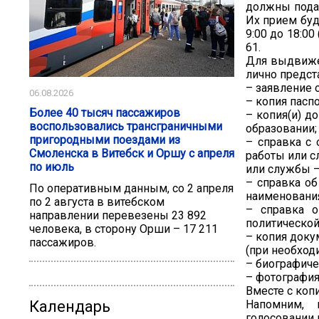
должны подат
Их прием буде
9:00 до 18:00
61.
Для выдвиже
лично предс
– заявление 
06.08.2026
– копия пасп
Более 40 тысяч пассажиров
– копия(и) д
воспользовались трансграничными
образовании;
пригородными поездами из
– справка с
Смоленска в Витебск и Оршу с апреля
работы или с
по июль
или службы –
– справка об
По оперативным данным, со 2 апреля
наименования
по 2 августа в витебском
– справка 
направлении перевезены 23 892
политической 
человека, в сторону Орши – 17 211
– копия доку
пассажиров.
(при необход
– биографиче
– фотография
Вместе с коп
Напомним, 
Календарь
голосовании 