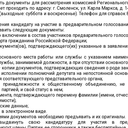
ь документы для рассмотрения комиссией Регионального
т проходить по адресу: г. Смоленск, ул. Карла Маркса, д. 14
 (выходные: суббота и воскресенье). Телефон для справок 8
ния кандидату на участие в предварительном голосован
тавить следующие документы:
о включении в состав участников предварительного голосо
орта гражданина Российской Федерации;
окумента(ов), подтверждающего(их) указанные в заявлени
 основного места работы или службы с указанием наиме
лужбы, занимаемой должности, а при отсутствии основног
 копии документов, подтверждающих сведения о роде зан
 исполнении полномочий депутата на непостоянной основ
 соответствующего представительного органа;
о принадлежности к общественному объединению, не
партией, и свой статус в нем;
мента, подтверждающего перемену фамилии (имени, отчест
имости);
ские данные;
 в электронном виде.
иями документов необходимо предъявить и их оригиналы.
выдвинуть свою кандидатуру для участия в пред
могут члены Партии, ее сторонники, а также беспартийны