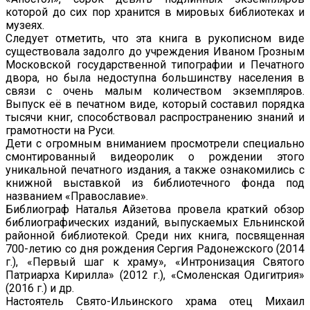
которой до сих пор хранится в мировых библиотеках и
музеях.
Следует отметить, что эта книга в рукописном виде
существовала задолго до учреждения Иваном Грозным
Московской государственной типографии и Печатного
двора, но была недоступна большинству населения в
связи с очень малым количеством экземпляров.
Выпуск её в печатном виде, который составил порядка
тысячи книг, способствовал распространению знаний и
грамотности на Руси.
Дети с огромным вниманием просмотрели специально
смонтированный видеоролик о рождении этого
уникальной печатного издания, а также ознакомились с
книжной выставкой из библиотечного фонда под
названием «Православие».
Библиограф Наталья Айзетова провела краткий обзор
библиографических изданий, выпускаемых Ельнинской
районной библиотекой. Среди них книга, посвященная
700-летию со дня рождения Сергия Радонежского (2014
г.), «Первый шаг к храму», «Интронизация Святого
Патриарха Кирилла» (2012 г.), «Смоленская Одигитрия»
(2016 г.) и др.
Настоятель Свято-Ильинского храма отец Михаил