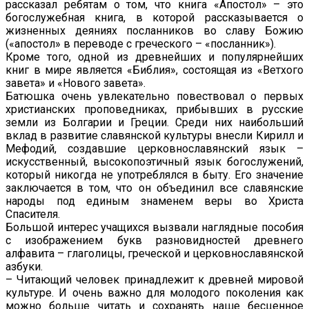
рассказал ребятам о том, что книга «Апостол» – это
богослужебная книга, в которой рассказывается о
жизненных деяниях посланников во славу Божию
(«апостол» в переводе с греческого – «посланник»).
Кроме того, одной из древнейших и популярнейших
книг в мире является «Библия», состоящая из «Ветхого
завета» и «Нового завета».
Батюшка очень увлекательно повествовал о первых
христианских проповедниках, прибывших в русские
земли из Болгарии и Греции. Среди них наибольший
вклад в развитие славянской культуры внесли Кирилл и
Мефодий, создавшие церковнославянский язык –
искусственный, высокопоэтичный язык богослужений,
который никогда не употреблялся в быту. Его значение
заключается в том, что он объединил все славянские
народы под единым знаменем веры во Христа
Спасителя.
Большой интерес учащихся вызвали наглядные пособия
с изображением букв разновидностей древнего
алфавита – глаголицы, греческой и церковнославянской
азбуки.
– Читающий человек принадлежит к древней мировой
культуре. И очень важно для молодого поколения как
можно больше читать и сохранять наше бесценное