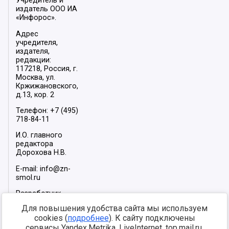
Учредитель и
издатель ООО ИА
«Инфорос».
Адрес
учредителя,
издателя,
редакции:
117218, Россия, г.
Москва, ул.
Кржижановского,
д.13, кор. 2
Телефон: +7 (495)
718-84-11
И.О. главного
редактора
Дорохова Н.В.
E-mail: info@zn-
smol.ru
Разработчик
сайта –
INFOROS
Для повышения удобства сайта мы используем
2026
cookies (
подробнее
). К сайту подключены
Мы в социальных
сервисы Yandex.Metrika, LiveInternet, top.mail.ru,