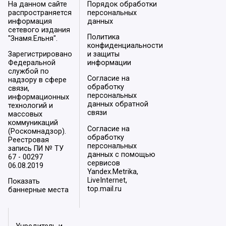
На данном сайте
Порядок обработки
распространяется
персональных
информация
данных
сетевого издания
Политика
"Знамя.Ельня".
конфиденциальности
Зарегистрировано
и защиты
Федеральной
информации
службой по
Согласие на
надзору в сфере
обработку
связи,
персональных
информационных
данных обратной
технологий и
связи
массовых
коммуникаций
Согласие на
(Роскомнадзор).
обработку
Реестровая
персональных
запись ПИ № ТУ
данных с помощью
67 - 00297
сервисов
06.08.2019
Yandex.Metrika,
LiveInternet,
Показать
top.mail.ru
баннерные места