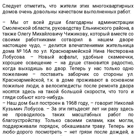
Следует отметить, что жители этих многоквартирных
домов очень довольны качеством выполненных работ.
– Мы от всей души благодарны администрации
Смоленской области, руководству Ельнинского района, а
также Олегу Михайловичу Чижикову, который вместе со
своими работниками сотворил в нашем дворе
настоящее чудо, – делится впечатлениями жительница
дома №16А по ул. Красноармейской Нина Нестеровна
Лобусова. – Новый асфальт, удобные скамеечки,
хорошее освещение – на душе становится радостно,
когда выходишь во двор. Теперь у нас только одно
пожелание – поставить заборчик со стороны ул.
Красноармейской, т.к. в доме проживают в основном
пожилые люди, а велосипедисты после ремонта двора
носятся здесь на такой большой скорости, что того и
гляди собьют кого-нибудь.
– Наш дом был построен в 1968 году, – говорит Николай
Кузьмич Лобусов. – За эти пятьдесят лет ни разу здесь
не проводилось таких масштабных работ по
благоустройству. Только своими силами, как могли,
поддерживали порядок, обкашивали траву. Теперь же
любо-дорого посмотреть – нет грязи после дождей, а