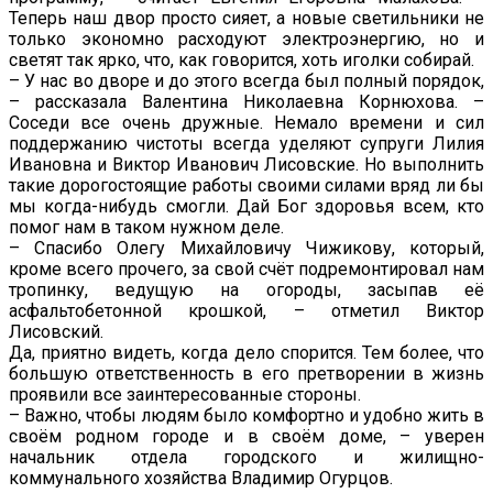
Теперь наш двор просто сияет, а новые светильники не
только экономно расходуют электроэнергию, но и
светят так ярко, что, как говорится, хоть иголки собирай.
– У нас во дворе и до этого всегда был полный порядок,
– рассказала Валентина Николаевна Корнюхова. –
Соседи все очень дружные. Немало времени и сил
поддержанию чистоты всегда уделяют супруги Лилия
Ивановна и Виктор Иванович Лисовские. Но выполнить
такие дорогостоящие работы своими силами вряд ли бы
мы когда-нибудь смогли. Дай Бог здоровья всем, кто
помог нам в таком нужном деле.
– Спасибо Олегу Михайловичу Чижикову, который,
кроме всего прочего, за свой счёт подремонтировал нам
тропинку, ведущую на огороды, засыпав её
асфальтобетонной крошкой, – отметил Виктор
Лисовский.
Да, приятно видеть, когда дело спорится. Тем более, что
большую ответственность в его претворении в жизнь
проявили все заинтересованные стороны.
– Важно, чтобы людям было комфортно и удобно жить в
своём родном городе и в своём доме, – уверен
начальник отдела городского и жилищно-
коммунального хозяйства Владимир Огурцов.