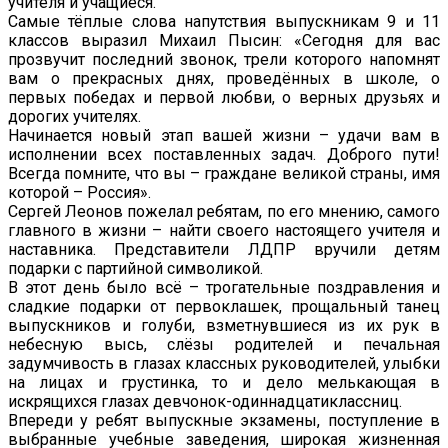
учителя и учащиеся.
Самые тёплые слова напутствия выпускникам 9 и 11
классов выразил Михаил Пысин: «Сегодня для вас
прозвучит последний звонок, трели которого напомнят
вам о прекрасных днях, проведённых в школе, о
первых победах и первой любви, о верных друзьях и
дорогих учителях.
Начинается новый этап вашей жизни – удачи вам в
исполнении всех поставленных задач. Доброго пути!
Всегда помните, что вы – граждане великой страны, имя
которой – Россия».
Сергей Леонов пожелал ребятам, по его мнению, самого
главного в жизни – найти своего настоящего учителя и
наставника. Представители ЛДПР вручили детям
подарки с партийной символикой.
В этот день было всё – трогательные поздравления и
сладкие подарки от первоклашек, прощальный танец
выпускников и голуби, взметнувшиеся из их рук в
небесную высь, слёзы родителей и печальная
задумчивость в глазах классных руководителей, улыбки
на лицах и грустинка, то и дело мелькающая в
искрящихся глазах девчонок-одиннадцатиклассниц.
Впереди у ребят выпускные экзамены, поступление в
выбранные учебные заведения, широкая жизненная