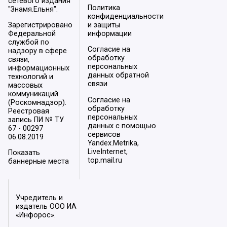
сетевого издания
Политика
"Знамя.Ельня".
конфиденциальности
Зарегистрировано
и защиты
Федеральной
информации
службой по
Согласие на
надзору в сфере
обработку
связи,
персональных
информационных
данных обратной
технологий и
связи
массовых
коммуникаций
Согласие на
(Роскомнадзор).
обработку
Реестровая
персональных
запись ПИ № ТУ
данных с помощью
67 - 00297
сервисов
06.08.2019
Yandex.Metrika,
LiveInternet,
Показать
top.mail.ru
баннерные места
Учредитель и
издатель ООО ИА
«Инфорос».