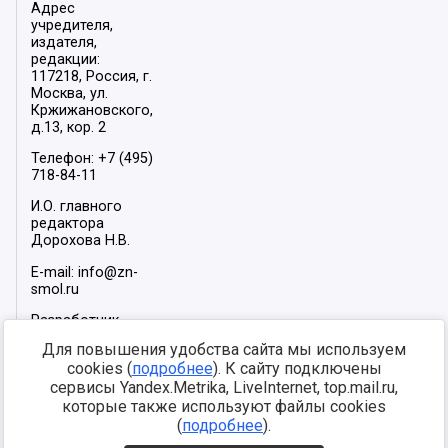
Адрес
учредителя,
издателя,
редакции:
117218, Россия, г.
Москва, ул.
Кржижановского,
д.13, кор. 2
Телефон: +7 (495)
718-84-11
И.О. главного
редактора
Дорохова Н.В.
E-mail: info@zn-
smol.ru
Разработчик
сайта –
INFOROS
Для повышения удобства сайта мы используем
2026
cookies (
подробнее
). К сайту подключены
Мы в социальных
сервисы Yandex.Metrika, LiveInternet, top.mail.ru,
сетях:
которые также используют файлы cookies
(
подробнее
).