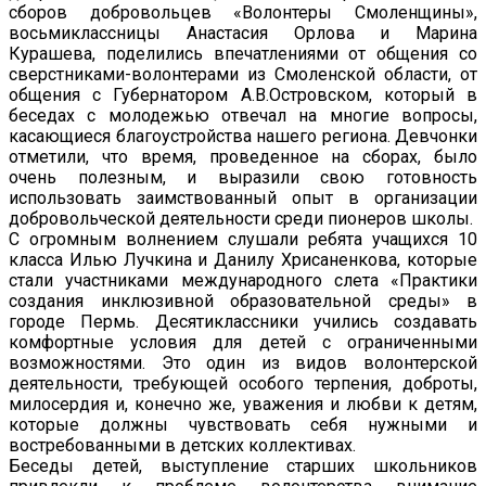
сборов добровольцев «Волонтеры Смоленщины»,
восьмиклассницы Анастасия Орлова и Марина
Курашева, поделились впечатлениями от общения со
сверстниками-волонтерами из Смоленской области, от
общения с Губернатором А.В.Островском, который в
беседах с молодежью отвечал на многие вопросы,
касающиеся благоустройства нашего региона. Девчонки
отметили, что время, проведенное на сборах, было
очень полезным, и выразили свою готовность
использовать заимствованный опыт в организации
добровольческой деятельности среди пионеров школы.
С огромным волнением слушали ребята учащихся 10
класса Илью Лучкина и Данилу Хрисаненкова, которые
стали участниками международного слета «Практики
создания инклюзивной образовательной среды» в
городе Пермь. Десятиклассники учились создавать
комфортные условия для детей с ограниченными
возможностями. Это один из видов волонтерской
деятельности, требующей особого терпения, доброты,
милосердия и, конечно же, уважения и любви к детям,
которые должны чувствовать себя нужными и
востребованными в детских коллективах.
Беседы детей, выступление старших школьников