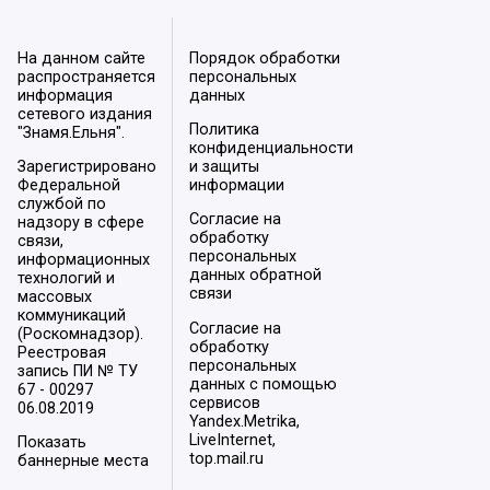
На данном сайте
Порядок обработки
распространяется
персональных
информация
данных
сетевого издания
Политика
"Знамя.Ельня".
конфиденциальности
Зарегистрировано
и защиты
Федеральной
информации
службой по
Согласие на
надзору в сфере
обработку
связи,
персональных
информационных
данных обратной
технологий и
связи
массовых
коммуникаций
Согласие на
(Роскомнадзор).
обработку
Реестровая
персональных
запись ПИ № ТУ
данных с помощью
67 - 00297
сервисов
06.08.2019
Yandex.Metrika,
LiveInternet,
Показать
top.mail.ru
баннерные места