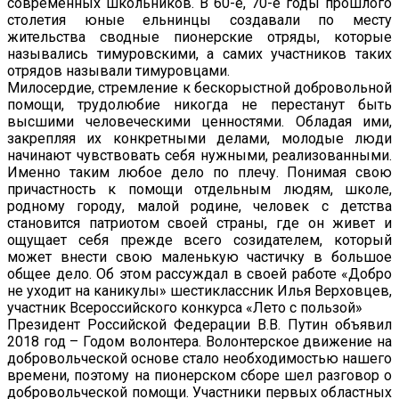
современных школьников. В 60-е, 70-е годы прошлого
столетия юные ельнинцы создавали по месту
жительства сводные пионерские отряды, которые
назывались тимуровскими, а самих участников таких
отрядов называли тимуровцами.
Милосердие, стремление к бескорыстной добровольной
помощи, трудолюбие никогда не перестанут быть
высшими человеческими ценностями. Обладая ими,
закрепляя их конкретными делами, молодые люди
начинают чувствовать себя нужными, реализованными.
Именно таким любое дело по плечу. Понимая свою
причастность к помощи отдельным людям, школе,
родному городу, малой родине, человек с детства
становится патриотом своей страны, где он живет и
ощущает себя прежде всего созидателем, который
может внести свою маленькую частичку в большое
общее дело. Об этом рассуждал в своей работе «Добро
не уходит на каникулы» шестиклассник Илья Верховцев,
участник Всероссийского конкурса «Лето с пользой»
Президент Российской Федерации В.В. Путин объявил
2018 год – Годом волонтера. Волонтерское движение на
добровольческой основе стало необходимостью нашего
времени, поэтому на пионерском сборе шел разговор о
добровольческой помощи. Участники первых областных