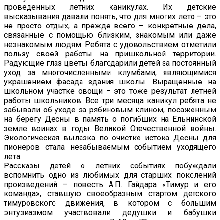
проведенных летних каникулах. Их детские
высказывания давали понять, что для многих лето – это
не просто отдых, а прежде всего – конкретные дела,
связанные с помощью близким, знакомым или даже
незнакомым людям. Ребята с удовольствием отметили
пользу своей работы на пришкольной территории.
Радующие глаз цветы благодарили детей за постоянный
уход за многочисленными клумбами, являющимися
украшением фасада здания школы. Выращенные на
школьном участке овощи – это тоже результат летней
работы школьников. Все три месяца каникул ребята не
забывали об уходе за рябиновым клином, посаженным
на берегу Десны в память о погибших на Ельнинской
земле воинах в годы Великой Отечественной войны.
Экологическая вылазка по очистке истока Десны для
пионеров стала незабываемым событием уходящего
лета.
Рассказы детей о летних событиях побуждали
вспомнить одно из любимых для старших поколений
произведений – повесть А.П. Гайдара «Тимур и его
команда», ставшую своеобразным стартом детского
тимуровского движения, в котором с большим
энтузиазмом участвовали дедушки и бабушки