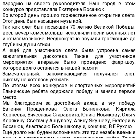
пародию на своего руководителя. Наш город в этом
конкурсе представляла Екатерина Босанюк.
Во второй день прошло торжественное открытие слёта.
Этот день был насыщен музыкой.
Так как слёт был посвящён 70-летию Великой Победы,
весь вечер комсомольцы исполняли песни военных лет
и комсомольские. Неоднократно звучали трогающие до
глубины души стихи.
А ещё для участников слёта была устроена самая
зажигательная дискотека. Также для участников
мероприятия впервые было проведено фаер-шоу,
которое долго останется в нашей памяти.
Замечательный, запоминающийся получился слёт,
никому не хотелось уезжать.
По итогам всех конкурсов и спортивных мероприятий
Ельнинские ребята одержали победу и заняли первое
место.
Мы благодарим за достойный вклад в эту победу
Евгения Прощенкова, Олега Быненкова, Кирилла
Корнеева, Вячеслава Старавойта, Юлию Новикову, Ольгу
Корякину, Светлану Анцупову, Алину Якушеву, Екатерину
Босанюк, Анастасию Большакову и, конечно, В.Е.Рухлю.
Ещё долго мы будем вспоминать эти три незабываемые