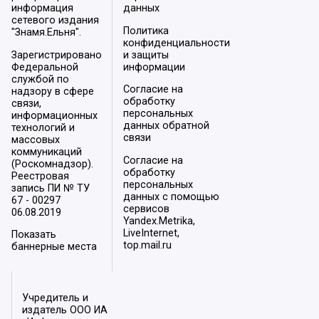
информация
данных
сетевого издания
Политика
"Знамя.Ельня".
конфиденциальности
Зарегистрировано
и защиты
Федеральной
информации
службой по
Согласие на
надзору в сфере
обработку
связи,
персональных
информационных
данных обратной
технологий и
связи
массовых
коммуникаций
Согласие на
(Роскомнадзор).
обработку
Реестровая
персональных
запись ПИ № ТУ
данных с помощью
67 - 00297
сервисов
06.08.2019
Yandex.Metrika,
LiveInternet,
Показать
top.mail.ru
баннерные места
Учредитель и
издатель ООО ИА