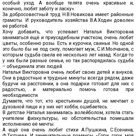
особый уход. А вообще телята очень красивые и,
конечно, любят заботу и ласку».
За добросовестный труд Н.В.Новикова имеет районные
грамоты. И руководитель хозяйства В.А.Ходин доволен
её работой.
Хочу добавить, что успевает Наталья Викторовна
заниматься ещё и приусадебным участком, очень любит
цветы, особенно розы. Есть и курочки, свиньи. Но одной
это было бы не под силу, помогает муж, С.И.Молчанов, с
которым судьба свела её несколько лет назад. Когда-то
у них были разные семьи, но так распорядилась судьба
– объединила этих людей.
Наталья Викторовна очень любит своих детей и внуков.
Они в радостные и трудные минуты всегда рядом, даже
будучи на расстоянии, а она подарки готовит для них с
радостью, и материально помочь готова при
необходимости.
Думаете, что тот, кто крестьянин душой, не мечтает о
духовной пище и у них нет хобби, ошибаетесь.
В детстве Наталья занималась волейболом, хотела стать
учителем физкультуры, но обстоятельства помешали
исполнению её мечты.
А ещё она очень любит стихи А.Пушкина, С.Есенина,
Ф.Тютчева. И замечательные романсы «Гори, гори, моя