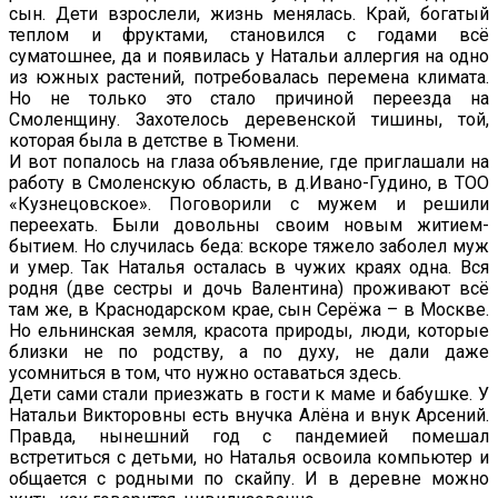
сын. Дети взрослели, жизнь менялась. Край, богатый
теплом и фруктами, становился с годами всё
суматошнее, да и появилась у Натальи аллергия на одно
из южных растений, потребовалась перемена климата.
Но не только это стало причиной переезда на
Смоленщину. Захотелось деревенской тишины, той,
которая была в детстве в Тюмени.
И вот попалось на глаза объявление, где приглашали на
работу в Смоленскую область, в д.Ивано-Гудино, в ТОО
«Кузнецовское». Поговорили с мужем и решили
переехать. Были довольны своим новым житием-
бытием. Но случилась беда: вскоре тяжело заболел муж
и умер. Так Наталья осталась в чужих краях одна. Вся
родня (две сестры и дочь Валентина) проживают всё
там же, в Краснодарском крае, сын Серёжа – в Москве.
Но ельнинская земля, красота природы, люди, которые
близки не по родству, а по духу, не дали даже
усомниться в том, что нужно оставаться здесь.
Дети сами стали приезжать в гости к маме и бабушке. У
Натальи Викторовны есть внучка Алёна и внук Арсений.
Правда, нынешний год с пандемией помешал
встретиться с детьми, но Наталья освоила компьютер и
общается с родными по скайпу. И в деревне можно