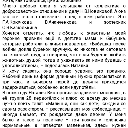
жить, как говорится, цивилизованно.
Много добрых слов я услышала от коллектива о
добросовестном отношении к делу Н.В.Новиковой. А она
так же тепло отзывается о тех, с кем работает. Это
Г.А.Крючкова, В.Ананченкова и зоотехник
О.В.Казюлькина.
Хочется отметить, что любовь к животным моей
героине привили ещё в детстве мама и бабушка,
которые работали в животноводстве. «Бабушка после
войны доила бурёнок вручную, но никогда не сетовала
на тяжёлый труд, а говорила, что если будешь любить
животных душой, тогда и ухаживать за ними будешь с
удовольствием», – поделилась Наталья.
И хочу сказать, она хорошо усвоила это правило.
Рабочий день на ферме длинный. Нужно просыпаться в
три часа и вечером порой до девяти приходится
задерживаться, особенно, если идут отёлы.
В этом году Наталья Викторовна раздаивает молодняк, в
её группе 28 первотёлок и плюс ко всему до месяца
нужно поить телят. «Малыши, они как дети, каждый со
своим характером, – рассказывает моя собеседница, –
иногда бывает, что рождается даже двойня. У меня
было и такое в практике – три ножки у телёночка
нормальные, а четвёртая маленькая, здесь нужен