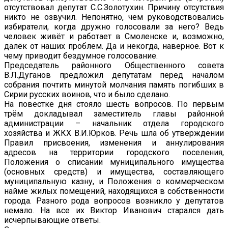
отсутствовал депутат С.С.Золотухин. Причину отсутствия
никто не озвучил. Непонятно, чем руководствовались
избиратели, когда дружно голосовали за него? Ведь
человек живёт и работает в Смоленске и, возможно,
далёк от наших проблем. Да и некогда, наверное. Вот к
чему приводит бездумное голосование.
Председатель районного Общественного совета
В.Л.Дуганов предложил депутатам перед началом
собрания почтить минутой молчания память погибших в
Сирии русских воинов, что и было сделано.
На повестке дня стояло шесть вопросов. По первым
трём докладывал заместитель главы районной
администрации – начальник отдела городского
хозяйства и ЖКХ В.И.Юрков. Речь шла об утверждении
Правил присвоения, изменения и аннулирования
адресов на территории городского поселения,
Положения о списании муниципального имущества
(основных средств) и имущества, составляющего
муниципальную казну, и Положения о коммерческом
найме жилых помещений, находящихся в собственности
города. Разного рода вопросов возникло у депутатов
немало. На все их Виктор Иванович старался дать
исчерпывающие ответы.