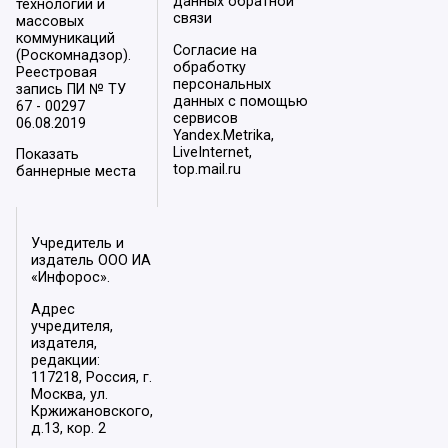
данных обратной
технологий и
связи
массовых
коммуникаций
Согласие на
(Роскомнадзор).
обработку
Реестровая
персональных
запись ПИ № ТУ
данных с помощью
67 - 00297
сервисов
06.08.2019
Yandex.Metrika,
LiveInternet,
Показать
top.mail.ru
баннерные места
Учредитель и
издатель ООО ИА
«Инфорос».
Адрес
учредителя,
издателя,
редакции:
117218, Россия, г.
Москва, ул.
Кржижановского,
д.13, кор. 2