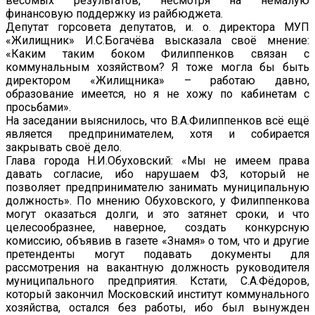
весомых результатов, несмотря на немалую
финансовую поддержку из райбюджета.
Депутат горсовета депутатов, и. о. директора МУП
«Жилищник» И.С.Богачёва высказала своё мнение:
«Каким таким боком Филиппенков связан с
коммунальным хозяйством? Я тоже могла бы быть
директором «Жилищника» – работаю давно,
образование имеется, но я не хожу по кабинетам с
просьбами».
На заседании выяснилось, что В.А.Филиппенков всё ещё
является предпринимателем, хотя и собирается
закрывать своё дело.
Глава города Н.И.Обуховский: «Мы не имеем права
давать согласие, ибо нарушаем ФЗ, который не
позволяет предпринимателю занимать муниципальную
должность». По мнению Обуховского, у Филиппенкова
могут оказаться долги, и это затянет сроки, и что
целесообразнее, наверное, создать конкурсную
комиссию, объявив в газете «Знамя» о том, что и другие
претенденты могут подавать документы для
рассмотрения на вакантную должность руководителя
муниципального предприятия. Кстати, С.А.Фёдоров,
который закончил Московский институт коммунального
хозяйства, остался без работы, ибо был вынужден