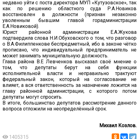
недавно уйти с поста директора МУП «Кутузовское», так
как по решению областного суда Р.А.Новиков
восстановлен в должности (признан незаконно
уволенным бывшим главой горадминистрации
Е.А.Новиковой).
Юрист районной администрации Е.А.Жукова
подтвердила слова Н.И.Обуховского о том, что разговор
о В.А.Филиппенкове беспредметный, ибо в законе чётко
прописано, что индивидуальный предприниматель не
может занимать муниципальную должность.
Глава района В.Е Левченков высказал своё мнение о
том, что депутаты берут на себя функции
исполнительной власти и неправильно трактуют
федеральный закон, который на согласование не
влияет, а вся ответственность за назначение ложится на
главу районной администрации, с которого потом
депутаты могут спросить.
В итоге, большинство депутатов рассмотрение данного
вопроса отложили на неопределённый срок.
Михаил Козлов.
1405315