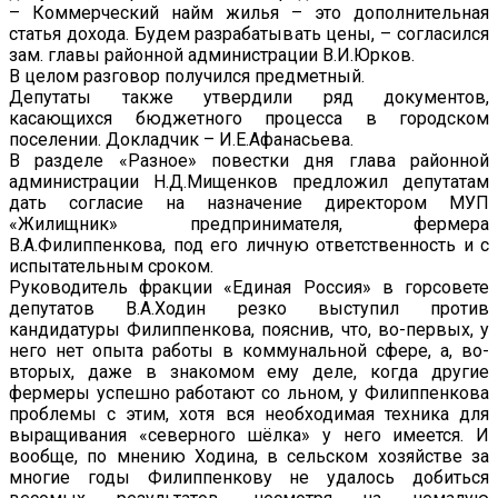
– Коммерческий найм жилья – это дополнительная
статья дохода. Будем разрабатывать цены, – согласился
зам. главы районной администрации В.И.Юрков.
В целом разговор получился предметный.
Депутаты также утвердили ряд документов,
касающихся бюджетного процесса в городском
поселении. Докладчик – И.Е.Афанасьева.
В разделе «Разное» повестки дня глава районной
администрации Н.Д.Мищенков предложил депутатам
дать согласие на назначение директором МУП
«Жилищник» предпринимателя, фермера
В.А.Филиппенкова, под его личную ответственность и с
испытательным сроком.
Руководитель фракции «Единая Россия» в горсовете
депутатов В.А.Ходин резко выступил против
кандидатуры Филиппенкова, пояснив, что, во-первых, у
него нет опыта работы в коммунальной сфере, а, во-
вторых, даже в знакомом ему деле, когда другие
фермеры успешно работают со льном, у Филиппенкова
проблемы с этим, хотя вся необходимая техника для
выращивания «северного шёлка» у него имеется. И
вообще, по мнению Ходина, в сельском хозяйстве за
многие годы Филиппенкову не удалось добиться