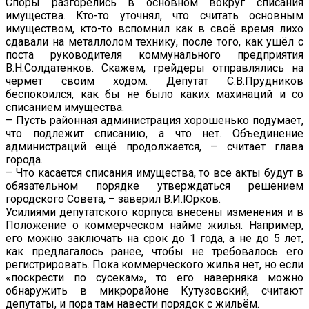
Споры разгорелись в основном вокруг списания
имущества. Кто-то уточнял, что считать основным
имуществом, кто-то вспомнил как в своё время лихо
сдавали на металлолом технику, после того, как ушёл с
поста руководителя коммунального предприятия
В.Н.Солдатенков. Скажем, грейдеры отправлялись на
чермет своим ходом. Депутат С.В.Прудников
беспокоился, как бы не было каких махинаций и со
списанием имущества.
– Пусть районная администрация хорошенько подумает,
что подлежит списанию, а что нет. Объединение
администраций ещё продолжается, – считает глава
города.
– Что касается списания имущества, то все акты будут в
обязательном порядке утверждаться решением
городского Совета, – заверил В.И.Юрков.
Усилиями депутатского корпуса внесены изменения и в
Положение о коммерческом найме жилья. Например,
его можно заключать на срок до 1 года, а не до 5 лет,
как предлагалось ранее, чтобы не требовалось его
регистрировать. Пока коммерческого жилья нет, но если
«поскрести по сусекам», то его наверняка можно
обнаружить в микрорайоне Кутузовский, считают
депутаты, и пора там навести порядок с жильём.