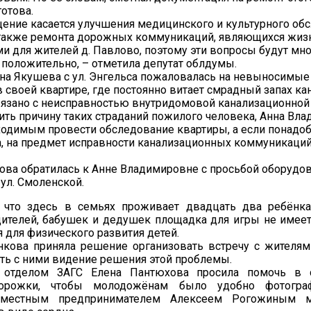
готова.
ение касается улучшения медицинского и культурного об
 также ремонта дорожных коммуникаций, являющихся жиз
 для жителей д. Павлово, поэтому эти вопросы будут мн
положительно, – отметила депутат облдумы.
на Якушева с ул. Энгельса пожаловалась на невыносимые
 своей квартире, где постоянно витает смрадный запах кан
язано с неисправностью внутридомовой канализационной
ть причину таких страданий пожилого человека, Анна Вл
ходимым провести обследование квартиры, а если понадоби
, на предмет исправности канализационных коммуникаци
ова обратилась к Анне Владимировне с просьбой оборудов
 ул. Смоленской.
 что здесь в семьях проживает двадцать два ребёнка
ителей, бабушек и дедушек площадка для игры не имеет
 для физического развития детей.
нкова приняла решение организовать встречу с жителям
ть с ними видение решения этой проблемы.
 отделом ЗАГС Елена Пантюхова просила помочь в с
дорожки, чтобы молодожёнам было удобно фотогра
 местным предпринимателем Алексеем Рогожиным м