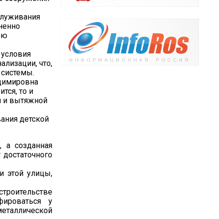
служивания
ненно
ою
 условия
ализации, что,
 системы.
адимировна
тся, то и
й и вытяжной
ания детской
, а созданная
 достаточного
и этой улицы,
троительстве
фироваться у
еталлической