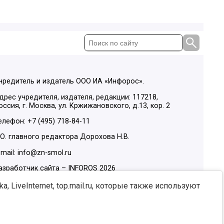
чредитель и издатель ООО ИА «Инфорос».
дрес учредителя, издателя, редакции: 117218,
оссия, г. Москва, ул. Кржижановского, д.13, кор. 2
елефон: +7 (495) 718-84-11
.О. главного редактора Дорохова Н.В.
-mail: info@zn-smol.ru
азработчик сайта –
INFOROS
2026
ы в социальных сетях:
, LiveInternet, top.mail.ru, которые также используют