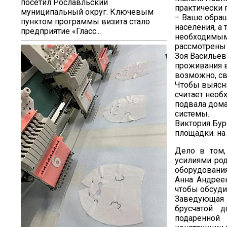
посетил Рославльский
практически 
муниципальный округ. Ключевым
– Ваше обращ
пунктом программы визита стало
населения, а
предприятие «Гласс...
необходимыми
рассмотрены 
Зоя Васильев
проживания в
возможно, св
Чтобы выясни
считает необ
подвала дома
системы.
Виктория Бур
площадки. на
Дело в том,
усилиями род
оборудования
Анна Андрее
чтобы обсуди
Заведующая
брусчатой 
подаренной