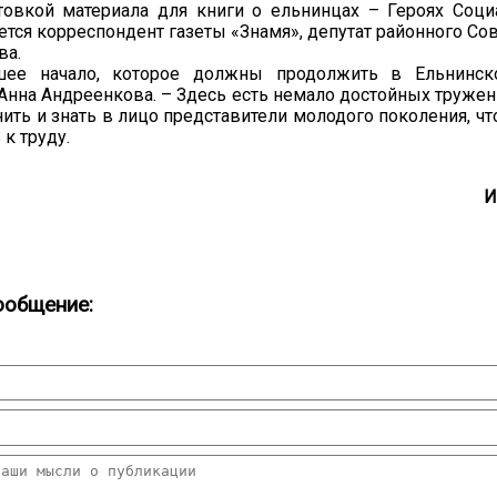
товкой материала для книги о ельнинцах – Героях Соци
ется корреспондент газеты «Знамя», депутат районного Со
ва.
шее начало, которое должны продолжить в Ельнинск
Анна Андреенкова. – Здесь есть немало достойных тружен
ть и знать в лицо представители молодого поколения, чт
к труду.
И
ообщение: