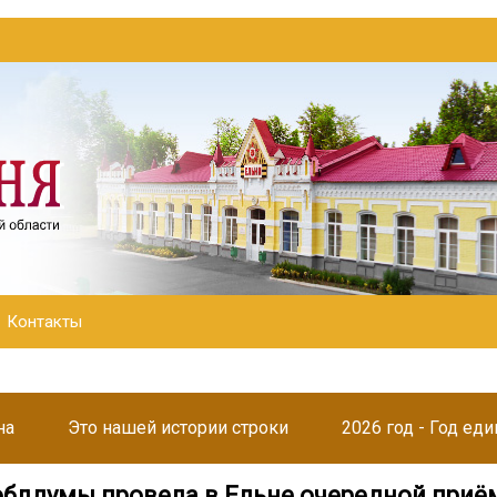
Контакты
на
Это нашей истории строки
2026 год - Год ед
облдумы провела в Ельне очередной приё