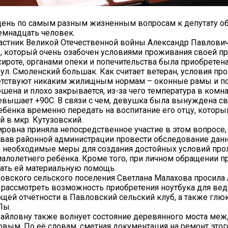
 день по самым разным жизненным вопросам к депутату 
емнадцать человек.
частник Великой Отечественной войны Александр Павлови
 который очень озабочен условиями проживания своей пр
 сироте, органами опеки и попечительства была приобретен
ул. Смоленский большак. Как считает ветеран, условия пр
етствуют никаким жилищным нормам – оконные рамы и по
шена и плохо закрывается, из-за чего температура в комн
евышает +90С. В связи с чем, девушка была вынуждена с
ебёнка временно передать на воспитание его отцу, которы
й в мкр. Кутузовский.
ровна приняла непосредственное участие в этом вопросе,
ав районной администрации провести обследование данн
е необходимые меры для создания достойных условий пр
малолетнего ребёнка. Кроме того, при личном обращении пр
ать ей материальную помощь.
овского сельского поселения Светлана Малахова просила
рассмотреть возможность приобретения ноутбука для ве
щей отчётности в Павловский сельский клуб, а также глю
Пы.
айловну также волнует состояние деревянного моста ме
ым. По её словам, сметная документация на ремонт этог