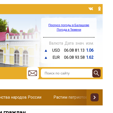
Прогноз погоды в Балашове
Погода в Тюмени
Валюта
Дата
знач.
изм.
▲
USD
06.08
81.13
1.06
▲
EUR
06.08
93.58
1.62
инства народов России
Растим патриотов
Поздр
м граждан