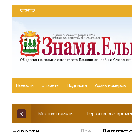
Новости
О газете
Подписка
Архив номеров
Местная власть
Герои на все време
Новости
Все
Депутат 