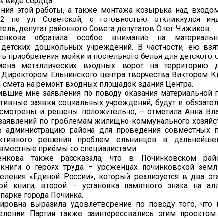
в виде сердца.
ния этой работы, а также монтажа козырька над входо
 по ул. Советской, с готовностью откликнулся ин
ель, депутат районного Совета депутатов Олег Чижиков.
енкова обратила особое внимание на материально
 детских дошкольных учреждений. В частности, ею взя
ь приобретения мойки и постельного белья для детского 
мена металлических входных ворот на территорию д
 Директором Ельнинского центра творчества Виктором 
 смета на ремонт входных площадок здания Центра.
ившие мне заявления по поводу оказания материальной 
тивные заявки социальных учреждений, будут в обязате
ссмотрены и решены положительно, – отметила Анна Вл
 заявлений по проблемам жилищно-коммунального хозяйс
в администрацию района для проведения совместных п
ктивного решения проблем ельнинцев в дальнейш
вместные приёмы со специалистами.
енкова также рассказала, что в Починковском рай
 книги о героях труда – уроженцах починковской земл
еления «Единой России», который реализуется в два эт
ой книги, второй – установка памятного знака на ал
парке города Починка.
ировна выразила удовлетворение по поводу того, что
елении Партии также заинтересовались этим проектом