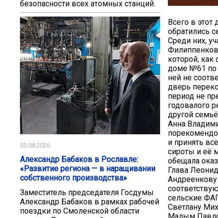
безопасности всех атомных станций.
Всего в этот
обратились с
Среди них, у
Филиппенков,
которой, как
доме №61 по 
ней не соотв
дверь переко
период не пр
годовалого р
другой семьё
Анна Владими
порекомендов
и принять вс
05.08.2026
сироты и её 
Александр Бабаков в Рославле:
обещала оказ
«Развитие региона — в наращивании
Глава Леонид
собственного производства»
Андреенкову 
соответствую
Заместитель председателя Госдумы
сельские ФА
Александр Бабаков в рамках рабочей
Светлану Мих
поездки по Смоленской области
Малым Павлов