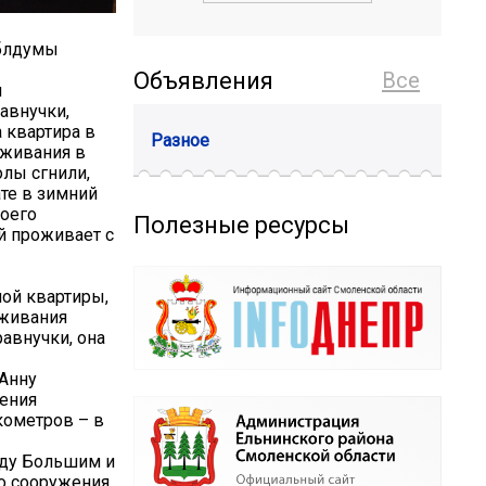
облдумы
Объявления
Все
ч
авнучки,
а квартира в
Разное
оживания в
лы сгнили,
ате в зимний
воего
Полезные ресурсы
й проживает с
ой квартиры,
оживания
авнучки, она
 Анну
дения
кометров – в
жду Большим и
о сооружения