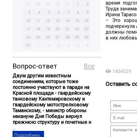
время подго
27
28
29
30
31
1
2
Труда занима
3
4
5
6
7
8
9
Ирина Тарасо
– Это хоро
10
11
12
13
14
15
16
подчеркнула 
17
18
19
20
21
22
23
должны помни
24
25
26
27
28
29
30
в них любовь 
31
1
2
3
4
5
6
Вопрос-ответ
Все
1404529
Двум другим известным
соединениям, которые тоже
Оставить с
постоянно участвуют в параде на
Красной площади - гвардейскому
танковому Кантемировскому и
гвардейскому мотострелковому
Таманскому, - министр обороны
накануне Дня Победы вернул
прежнюю структуру и почетные н
...
Подробнее...