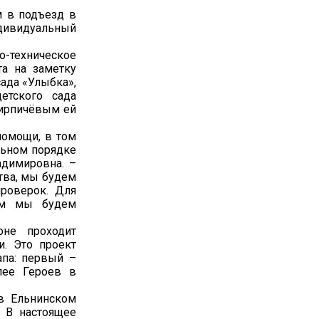
м в подъезд в
дивидуальный
-техническое
та на заметку
сада «Улыбка»,
етского сада
Кирпичёвым ей
помощи, в том
льном порядке
адимировна. –
тва, мы будем
роверок. Для
ем мы будем
оне проходит
и. Это проект
апа: первый –
лее Героев в
 в Ельнинском
. В настоящее