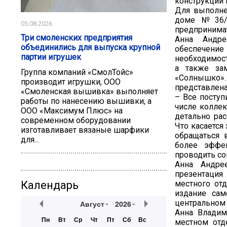
конструкции 
Для выполне
доме №36/2
05.08.2026
предпринимат
Три смоленских предприятия
Анна Андре
объединились для выпуска крупной
обеспечение
партии игрушек
необходимост
а также за
Группа компаний «СмолТойс»
«Солнышко».
производит игрушки, ООО
представлена
«Смоленская вышивка» выполняет
– Все поступ
работы по нанесению вышивки, а
числе коллек
ООО «Максимум Плюс» на
детально ра
современном оборудовании
Что касается
изготавливает вязаные шарфики
обращаться 
для...
более эффе
проводить со
Анна Андре
презентация
местного отд
Календарь
издание сам
центральном 
Август
2026
Анна Владим
Пн
Вт
Ср
Чт
Пт
Сб
Вс
местном отд