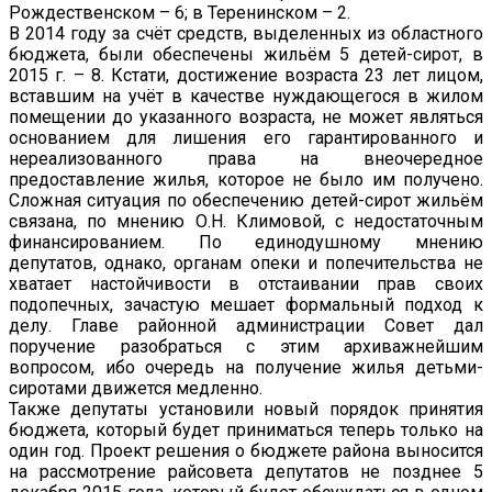
Рождественском – 6; в Теренинском – 2.
В 2014 году за счёт средств, выделенных из областного
бюджета, были обеспечены жильём 5 детей-сирот, в
2015 г. – 8. Кстати, достижение возраста 23 лет лицом,
вставшим на учёт в качестве нуждающегося в жилом
помещении до указанного возраста, не может являться
основанием для лишения его гарантированного и
нереализованного права на внеочередное
предоставление жилья, которое не было им получено.
Сложная ситуация по обеспечению детей-сирот жильём
связана, по мнению О.Н. Климовой, с недостаточным
финансированием. По единодушному мнению
депутатов, однако, органам опеки и попечительства не
хватает настойчивости в отстаивании прав своих
подопечных, зачастую мешает формальный подход к
делу. Главе районной администрации Совет дал
поручение разобраться с этим архиважнейшим
вопросом, ибо очередь на получение жилья детьми-
сиротами движется медленно.
Также депутаты установили новый порядок принятия
бюджета, который будет приниматься теперь только на
один год. Проект решения о бюджете района выносится
на рассмотрение райсовета депутатов не позднее 5