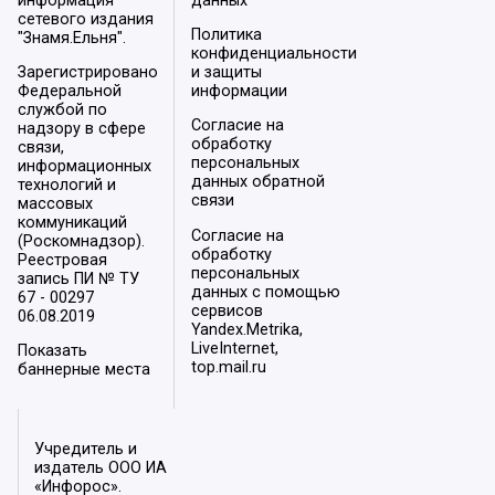
информация
данных
сетевого издания
Политика
"Знамя.Ельня".
конфиденциальности
Зарегистрировано
и защиты
Федеральной
информации
службой по
Согласие на
надзору в сфере
обработку
связи,
персональных
информационных
данных обратной
технологий и
связи
массовых
коммуникаций
Согласие на
(Роскомнадзор).
обработку
Реестровая
персональных
запись ПИ № ТУ
данных с помощью
67 - 00297
сервисов
06.08.2019
Yandex.Metrika,
LiveInternet,
Показать
top.mail.ru
баннерные места
Учредитель и
издатель ООО ИА
«Инфорос».