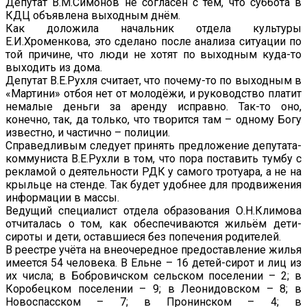
Депутат В.М.Симонов не согласен с тем, что суббота в
КДЦ объявлена выходным днём.
Как доложила начальник отдела культуры
Е.И.Хроменкова, это сделано после анализа ситуации по
той причине, что люди не хотят по выходным куда-то
выходить из дома.
Депутат В.Е.Рухля считает, что почему-то по выходным в
«Мартини» отбоя нет от молодёжи, и руководство платит
немалые деньги за аренду исправно. Так-то оно,
конечно, так, да только, что творится там – одному Богу
известно, и частично – полиции.
Справедливым следует принять предложение депутата-
коммуниста В.Е.Рухли в том, что пора поставить тумбу с
рекламой о деятельности РДК у самого тротуара, а не на
крыльце на стенде. Так будет удобнее для продвижения
информации в массы.
Ведущий специалист отдела образования О.Н.Климова
отчиталась о том, как обеспечиваются жильём дети-
сироты и дети, оставшиеся без попечения родителей.
В реестре учёта на внеочередное предоставление жилья
имеется 54 человека. В Ельне – 16 детей-сирот и лиц из
их числа; в Бобровичском сельском поселении – 2; в
Коробецком поселении – 9; в Леонидовском – 8; в
Новоспасском – 7; в Пронинском – 4; в