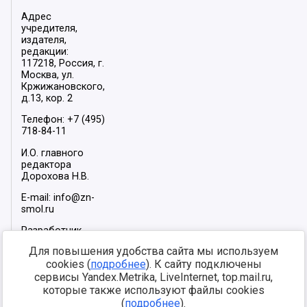
Адрес
учредителя,
издателя,
редакции:
117218, Россия, г.
Москва, ул.
Кржижановского,
д.13, кор. 2
Телефон: +7 (495)
718-84-11
И.О. главного
редактора
Дорохова Н.В.
E-mail: info@zn-
smol.ru
Разработчик
сайта –
INFOROS
Для повышения удобства сайта мы используем
2026
cookies (
подробнее
). К сайту подключены
Мы в социальных
сервисы Yandex.Metrika, LiveInternet, top.mail.ru,
сетях:
которые также используют файлы cookies
(
подробнее
).