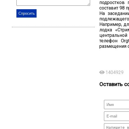
подростков 
составит 98 
На заседани
подлежащег
Например, дл
лодка «Стри
центральной
телефон Org
размещения о
1404929
Оставить с