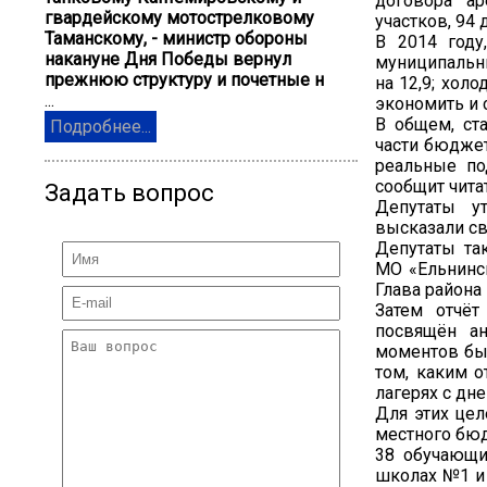
договора а
гвардейскому мотострелковому
участков, 94
Таманскому, - министр обороны
В 2014 году
накануне Дня Победы вернул
муниципальн
прежнюю структуру и почетные н
на 12,9; холо
...
экономить и 
В общем, ст
Подробнее...
части бюджет
реальные по
сообщит чита
Задать вопрос
Депутаты у
высказали св
Депутаты та
МО «Ельнинск
Глава района
Затем отчёт
посвящён а
моментов бы
том, каким о
лагерях с дн
Для этих цел
местного бюд
38 обучающи
школах №1 и 