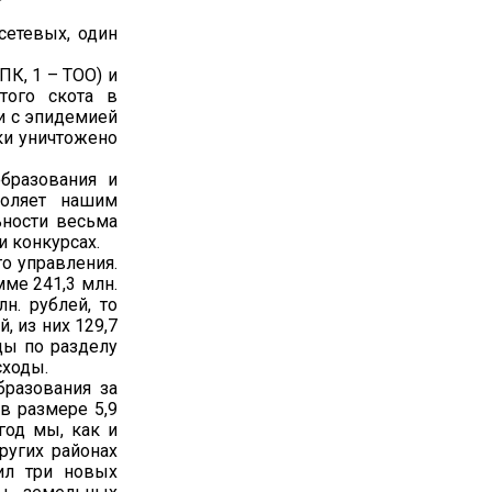
сетевых, один
К, 1 – ТОО) и
атого скота в
зи с эпидемией
ки уничтожено
бразования и
зволяет нашим
ьности весьма
и конкурсах.
о управления.
ме 241,3 млн.
н. рублей, то
, из них 129,7
оды по разделу
сходы.
разования за
 в размере 5,9
год мы, как и
ругих районах
ил три новых