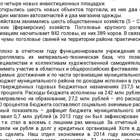
о четыре новых инвестиционных площадки.
открылись шесть новых объектов торговли, из них два 
один магазин автозапчастей и два магазина одежды.
яйством занимались шесть общественных хозяйств (5 – СП
ских (фермерских) хозяйств. Поголовье крупного рог
изациях насчитывает 842 головы, из них 389 коров. В свя
чумы поголовье свиней на территории района практичес
плохо в отчётном году функционировали учреждения о
креплялась их материально-техническая база, что по
пециалистам и коллективам художественной самодеятел
имать участие в областных и общероссийских фестивалях 
димые достижения и по части организации муниципальног
бюджет муниципального района по доходам исполнен в сум
утверждённых годовых бюджетных назначениях 237,5 мл
,6 процента. Расходы бюджета исполнены на 242 млн. рублей
направлено на образование, 27,2 млн. рублей – это расх
90 процентов бюджета составляют социально значимые ра
ный показатель – дефицит бюджета муниципального об
тавил 0,7 млн. рублей (в 2013 году он был зафиксирован
, т.е. стал в восемь с лишним раз меньше. За отчётный 
зяли ни рубля в долг у кредитных организаций. Хотя в д
о сделать. Наш отдел экономики в 2014 году заключ