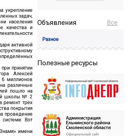
на укрепление
ленных задач,
ни населения
Объявления
Все
е качества и
лекательности
Разное
даря активной
труктивному
определённых
Полезные ресурсы
 при принятии
тора Алексей
е 6 миллионов
 на различные
блей пошло на
ней школы № 2
а ремонт трёх
йства покрытия
на проведение
 системе. Вот
«Знамя» имени