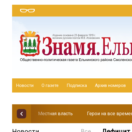
Новости
О газете
Подписка
Архив номеров
Местная власть
Герои на все време
Новости
Все
Дефицит 