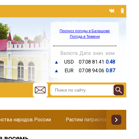
Прогноз погоды в Балашове
Погода в Тюмени
Валюта
Дата
знач.
изм.
▲
USD
07.08
81.41
0.48
▲
EUR
07.08
94.06
0.87
инства народов России
Растим патриотов
Поздр
в восемь