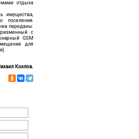
рмами отдыха
ь имущества,
о поселения.
нка переданы:
призменный с
ионарный GSM
омещение для
).
ихаил Козлов.