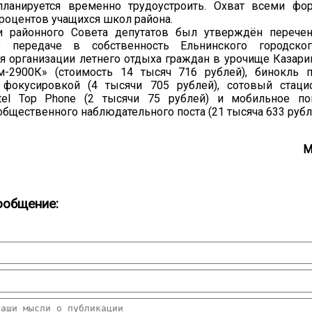
планируется временно трудоустроить. Охват всеми фо
процентов учащихся школ района.
и районного Совета депутатов был утверждён перечен
о передаче в собственность Ельнинского городског
я организации летнего отдыха граждан в урочище Казари
м-2900К» (стоимость 14 тысяч 716 рублей), бинокль 
 фокусировкой (4 тысячи 705 рублей), сотовый стац
tel Top Phone (2 тысячи 75 рублей) и мобильное п
бщественного наблюдательного поста (21 тысяча 633 рубля
М
ообщение: