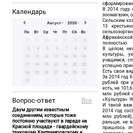
сформирован
В 2014 году 
Календарь
зоомагазин, 
Сельским хоз
Август
2026
13 крестьян
сельхозорган
Пн
Вт
Ср
Чт
Пт
Сб
Вс
Африканской 
27
28
29
30
31
1
2
полностью.
3
4
5
6
7
8
9
В целом, не
культуры, у
10
11
12
13
14
15
16
учащимся, с
17
18
19
20
21
22
23
успешно прин
Есть свои ви
24
25
26
27
28
29
30
За 2014 год 
31
1
2
3
4
5
6
рублей при 
есть, на 101
млн. рублей 
«Культура». 
Вопрос-ответ
Все
И такой важ
Двум другим известным
2014 год сос
соединениям, которые тоже
млн. рублей)
постоянно участвуют в параде на
раньше, не в
Красной площади - гвардейскому
пришлось эт
танковому Кантемировскому и