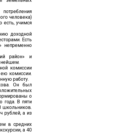
ды земельных
 потребления
ого человека)
о есть, учимся
ению доходной
сторами. Есть
я» непременно
кий район» и
льнейшем.
нной комиссии
 ею комиссии.
нную работу.
кова. Он был
оложительных
формированы о
 года. В пяти
3 школьников.
 рублей, а из
ием в средних
скурсии, а 40