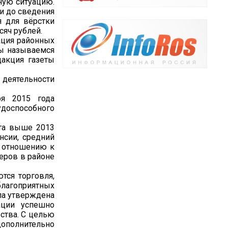
ную ситуацию.
и до сведения
я для вёрстки
сяч рублей.
зация районных
мы называемся
дакция газеты
 деятельности
ря 2015 года
удоспособного
нта выше 2013
нсии, средний
о отношению к
еров в районе
тся торговля,
лагоприятных
ыла утверждена
ации успешно
ства. С целью
ополнительно