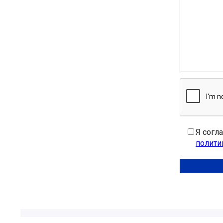
Я согл
полити