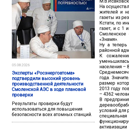
М.В.Исаковск
На осуществ
жителей и н
газеты из ре
Кстати, по и
газет, и с 1
Смоленское 
«Знамя».
Ну а теперь
районной адм
К сожалени
уменьшилась
05.08.2026
населения – 
Среднемесячн
Эксперты «Росэнергоатома»
года. Значи
подтвердили высокий уровень
размер котор
производственной деятельности
2013 году по
Смоленской АЭС в ходе плановой
– 4362 челове
проверки
В предприни
Результаты проверки будут
деревообраб
использоваться для повышения
условий для 
безопасности всех атомных станций.
специальная
функциониру
активизаци