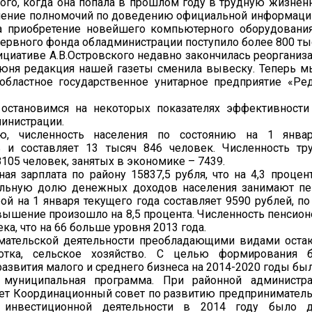
ого, когда она попала в прошлом году в трудную жизнен
ление полномочий по доведению официальной информаци
а приобретение новейшего компьютерного оборудовани
зервного фонда обладминистрации поступило более 800 ты
нициативе А.В.Островского недавно закончилась реоргани
 июня редакция нашей газеты сменила вывеску. Теперь 
областное государственное унитарное предприятие «Ре
 остановимся на некоторых показателях эффективности
инистрации.
ю, численность населения по состоянию на 1 янва
 и составляет 13 тысяч 846 человек. Численность тр
8105 человек, занятых в экономике – 7439.
ая зарплата по району 15837,5 рубля, что на 4,3 проце
тельную долю денежных доходов населения занимают пе
ой на 1 января текущего года составляет 9590 рублей, п
вышение произошло на 8,5 процента. Численность пенсион
ка, что на 66 больше уровня 2013 года.
мательской деятельности преобладающими видами остаю
отка, сельское хозяйство. С целью формирования б
развития малого и среднего бизнеса на 2014-2020 годы б
 муниципальная программа. При районной администр
ет Координационный совет по развитию предприниматель
и инвестиционной деятельности в 2014 году было д