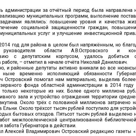
ть администрации за отчётный период была направлена 
реализацию муниципальных программ, выполнение постав
задачами являлись: повышение уровня и качества жиз
спечение социальной защищенности граждан, повышени
 муниципальных услуг и улучшение инвестиционной прив
014 год для района в целом был напряжённым, но благо
руководителя области А.В.Островского и конс
твию с депутатским корпусом, удалось добиться 
в работе, – отметил в начале отчёта Николай Данилович.
о, и районные депутаты активно вникали во все нюансы
 ныне временно исполняющий обязанности Губерна
ч Островский помогал нам материально, выделив боле
езервного фонда областной администрации в 2014 году
т только некоторые из них. Более одного миллиона ру
тивного зала и устройство ограждения территории сред
акутина. Около трёх с половиной миллионов затрачено н
в Ельни. Около трёхсот тысяч рублей поступило для устро
рдых бытовых отходов. Пятьсот тысяч рублей выделено 
абот межпоселенческой централизованной библиотечной
я забота Губернатора в действии.
ил Алексей Владимирович Островский редакцию газеты 