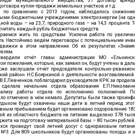
ренды муниципального имущества, 31 договор арен
 договора купли-продажи земельных участков и т.д.
, по сравнению с 2013 годом, наблюдалось снижение
ыми бюджетными учреждениями электроэнергии (на одн
дной воды – на 23,7; природного газа – на 14,3 процента. Т
считать каждый рубль бюджетных средств.
араемся жить по средствам. Усилена работа по увелич
а. Настойчиво ведём переговоры с потенциальными инве
движки в этом направлении. Об их результатах «Знам
телям.
твердили отчёт главы администрации МО «Ельнинс
ои пожелания, которые, как заявил он, будут учтены в да
кже заслушали отчёт председателя контрольно-ревизио
ий район» Н.С.Бояркиной о деятельности возглавляемой
 В.Е.Левченков поблагодарил руководителя КРК за продела
 сделала начальник отдела образования Е.П.Николаен
нализу работы отдела по исполнению полномочий. П
ло отмечено в нём немало. Депутаты были также проин
тдыхом будут охвачены наши дети в летний период этого
евным пребыванием будет организовано оздоровление 18
ей из областного бюджета на питание выделено 378 тысяч
жета на подготовку материальной базы – 80 тысяч рублей.
хся проведут свой летний досуг с одноразовым питан
№3. Для 809 школьников будут организованы походы и эк