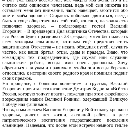
считаю себя одиноким человеком, ведь мой сын никогда не
оставляет меня без внимания, часто навещает, заботится обо
мне и моём здоровье. Стараюсь побольше двигаться, всегда
быть в гуще общественных событий, конечно, насколько это
позволяет здоровье, – поблагодарил гостей Василий
Егорович. – В преддверии Дня защитника Отечества, который
вся Россия будет праздновать 23 февраля, хотел бы пожелать
всем молодым ельнинцам, которым ещё предстоит стать
защитниками Отечества – не искать обходных путей, служить
честно, как ваши братья, отцы, деды и прадеды. Знаю, что
командиры тех подразделений, где служат или служили
ельнинские ребята, всегда ими очень довольны. Хочу
обратиться к внукам и правнукам, чтобы они всегда бережно
относились к истории своего родного края и помнили подвиг
своих предков.
На прощанье, с большим волнением и грустью, Василий
Егорович прочитал стихотворение Дмитрия Кедрина «Всё это
Россия, которую топчут враги», пожелав при этом скорейшего
возрождения нашей Великой Родины, одержавшей Великую
Победу над фашизмом.
Что ж, и мы желаем Василию Егоровичу Войтенкову крепкого
здоровья, долгих лет жизни, активной работы в деле
патриотического воспитания подрастающего поколения
ельнинцев. Надеемся, что после этой встречи немного теплее