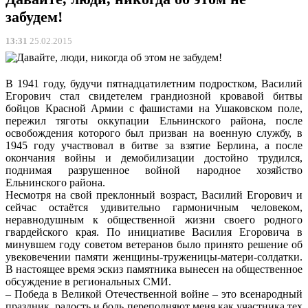
забудем!
13:31
25.02.2015
В 1941 году, будучи пятнадцатилетним подростком, Василий
Егорович стал свидетелем грандиозной кровавой битвы
бойцов Красной Армии с фашистами на Ушаковском поле,
пережил тяготы оккупации Ельнинского района, после
освобождения которого был призван на военную службу, в
1945 году участвовал в битве за взятие Берлина, а после
окончания войны и демобилизации достойно трудился,
поднимая разрушенное войной народное хозяйство
Ельнинского района.
Несмотря на свой преклонный возраст, Василий Егорович и
сейчас остаётся удивительно гармоничным человеком,
неравнодушным к общественной жизни своего родного
гвардейского края. По инициативе Василия Егоровича в
минувшем году советом ветеранов было принято решение об
увековечении памяти женщины-труженицы-матери-солдатки.
В настоящее время эскиз памятника вынесен на общественное
обсуждение в региональных СМИ.
– Победа в Великой Отечественной войне – это всенародный
праздник, радость и боль переполняют меня как участника тех