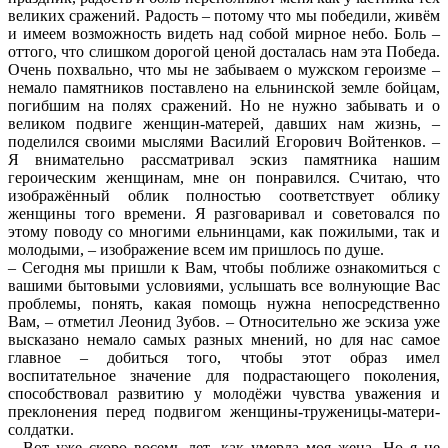
великих сражений. Радость – потому что мы победили, живём
и имеем возможность видеть над собой мирное небо. Боль –
оттого, что слишком дорогой ценой досталась нам эта Победа.
Очень похвально, что мы не забываем о мужском героизме –
немало памятников поставлено на ельнинской земле бойцам,
погибшим на полях сражений. Но не нужно забывать и о
великом подвиге женщин-матерей, давших нам жизнь, –
поделился своими мыслями Василий Егорович Войтенков. –
Я внимательно рассматривал эскиз памятника нашим
героическим женщинам, мне он понравился. Считаю, что
изображённый облик полностью соответствует облику
женщины того времени. Я разговаривал и советовался по
этому поводу со многими ельнинцами, как пожилыми, так и
молодыми, – изображение всем им пришлось по душе.
– Сегодня мы пришли к Вам, чтобы поближе ознакомиться с
вашими бытовыми условиями, услышать все волнующие Вас
проблемы, понять, какая помощь нужна непосредственно
Вам, – отметил Леонид Зубов. – Относительно же эскиза уже
высказано немало самых разных мнений, но для нас самое
главное – добиться того, чтобы этот образ имел
воспитательное значение для подрастающего поколения,
способствовал развитию у молодёжи чувства уважения и
преклонения перед подвигом женщины-труженицы-матери-
солдатки.
– Вот уже скоро восемь лет, как умерла моя жена. Но я не