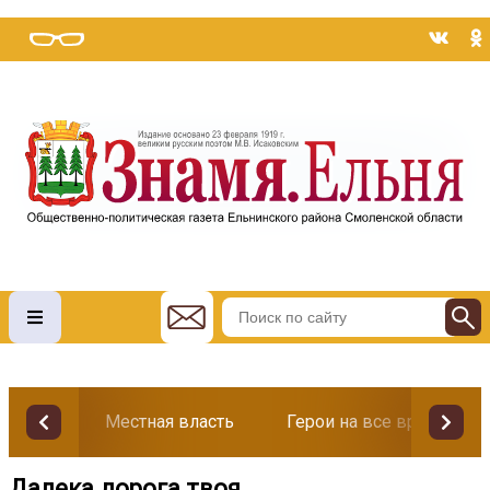
Местная власть
Герои на все времена
Далека дорога твоя