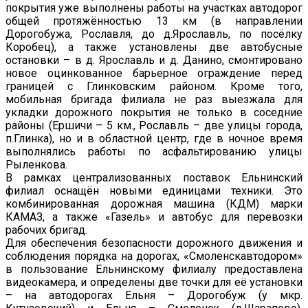
покрытия уже выполнены работы на участках автодорог
общей протяжённостью 13 км (в направлении
Дорогобужа, Рославля, до д.Ярославль, по посёлку
Коробец), а также установлены две автобусные
остановки – в д. Ярославль и д. Данино, смонтировано
новое оцинкованное барьерное ограждение перед
границей с Глинковским районом. Кроме того,
мобильная бригада филиала не раз выезжала для
укладки дорожного покрытия не только в соседние
районы (Ершичи – 5 км., Рославль – две улицы города,
п.Глинка), но и в областной центр, где в ночное время
выполнялись работы по асфальтированию улицы
Рыленкова.
В рамках централизованных поставок Ельнинский
филиал оснащён новыми единицами техники. Это
комбинированная дорожная машина (КДМ) марки
КАМАЗ, а также «Газель» и автобус для перевозки
рабочих бригад.
Для обеспечения безопасности дорожного движения и
соблюдения порядка на дорогах, «Смоленскавтодором»
в пользование Ельнинскому филиалу предоставлена
видеокамера, и определены две точки для её установки
– на автодорогах Ельня – Дорогобуж (у мкр.