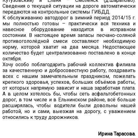
Кутузовский) и Ельня – Смоленск (д.Шарапово).
Сведения о текущей ситуации на дороге автоматически
передаются на контрольные системы ГИБДД.
К обслуживанию автодорог в зимний период 2014/15 г.
мы полностью готовы – практически вся техника и
навесное оборудование находится в исправном
состоянии. В настоящее время запасы песчано-соляной
противогололёдной смеси составляют необходимую
норму, которой хватит на два месяца. Недостающее
количество будет централизованно поставлено в конце
октября.
Хочу особо поблагодарить рабочий коллектив филиала
за качественную и добросовестную работу, поздравить
всех с нашим замечательным праздником, пожелать
крепкого здоровья, успехов, больших объёмов работы,
от которых напрямую зависит и наша заработная плата.
А в целом хотелось бы, чтобы сеть асфальтобетонных
дорог, в том числе и в Ельнинском районе, всё больше
расширялась, чтобы водители были довольны нашей
работой, но и сами, выезжая на дорогу, с уважением
относились к труду дорожников.
Ирина Тарасова.