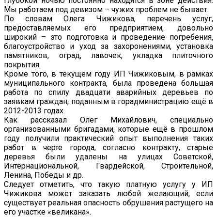
глубокой ночью постоянно находятся в зоне действия.
Мы работаем под девизом – чужих проблем не бывает.
По словам Олега Чижикова, перечень услуг,
предоставляемых его предприятием, довольно
широкий – это подготовка и проведение погребения,
благоустройство и уход за захоронениями, установка
памятников, оград, лавочек, укладка плиточного
покрытия.
Кроме того, в текущем году ИП Чижиковым, в рамках
муниципального контракта, была проведена большая
работа по спилу двадцати аварийных деревьев по
заявкам граждан, поданным в горадминистрацию ещё в
2012-2013 годах.
Как рассказал Олег Михайлович, специально
организованными бригадами, которые ещё в прошлом
году получили практический опыт выполнения таких
работ в черте города, согласно контракту, старые
деревья были удалены на улицах Советской,
Интернациональной, Гвардейской, Строительной,
Ленина, Победы и др.
Следует отметить, что такую платную услугу у ИП
Чижикова может заказать любой желающий, если
существует реальная опасность обрушения растущего на
его участке «великана».