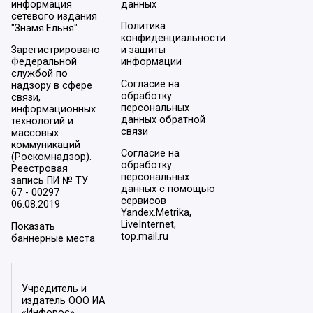
информация
данных
сетевого издания
Политика
"Знамя.Ельня".
конфиденциальности
Зарегистрировано
и защиты
Федеральной
информации
службой по
Согласие на
надзору в сфере
обработку
связи,
персональных
информационных
данных обратной
технологий и
связи
массовых
коммуникаций
Согласие на
(Роскомнадзор).
обработку
Реестровая
персональных
запись ПИ № ТУ
данных с помощью
67 - 00297
сервисов
06.08.2019
Yandex.Metrika,
LiveInternet,
Показать
top.mail.ru
баннерные места
Учредитель и
издатель ООО ИА
«Инфорос».