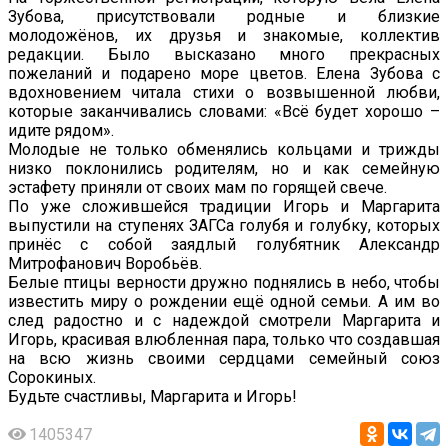
Зубова, присутствовали родные и близкие
молодожёнов, их друзья и знакомые, коллектив
редакции. Было высказано много прекрасных
пожеланий и подарено море цветов. Елена Зубова с
вдохновением читала стихи о возвышенной любви,
которые заканчивались словами: «Всё будет хорошо –
идите рядом».
Молодые не только обменялись кольцами и трижды
низко поклонились родителям, но и как семейную
эстафету приняли от своих мам по горящей свече.
По уже сложившейся традиции Игорь и Маргарита
выпустили на ступенях ЗАГСа голубя и голубку, которых
принёс с собой заядлый голубятник Александр
Митрофанович Воробьёв.
Белые птицы верности дружно поднялись в небо, чтобы
известить миру о рождении ещё одной семьи. А им во
след радостно и с надеждой смотрели Маргарита и
Игорь, красивая влюбленная пара, только что создавшая
на всю жизнь своими сердцами семейный союз
Сорокиных.
Будьте счастливы, Маргарита и Игорь!
1405347